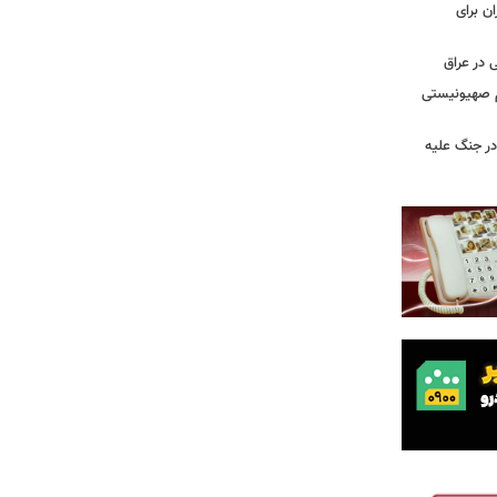
ن برای
 در عراق
یم صهیونیستی
ر جنگ علیه