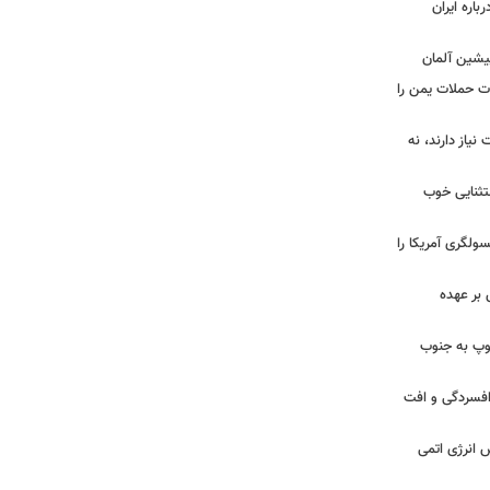
اره ایران
پیشین آلمان
ات حملات یمن را
نیاز دارند، نه
ستثنایی خوب
سولگری آمریکا را
بر عهده
: ارتش اسرائیل در یک روز ۱۱۳ توپ به جنوب
ز افسردگی و افت
س انرژی اتمی