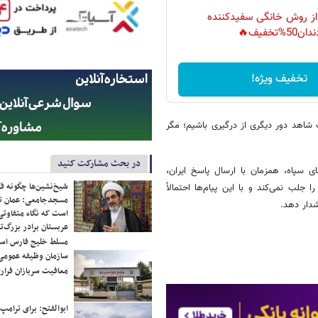
 از روش خانگی سفیدکننده
دان50%تخفیف🔥
تخفیف ویژه!
شاهد دور دیگری از درگیری باشیم؛ مگر
در بحث مشارکت کنید
 سپاه، همزمان با ارسال پاسخ ایران،
شیخ‌نشین‌ها چگونه فک
جلب نمی‌کند و با این پیام‌ها احتمالاً
مسجدجامعی: عمان تن
دار دهد.
است که نگاه متفاوتی 
عربستان برادر بزرگ‌
مسلط خلیج فارس ا
سازمان وظیفه عمومی 
معافیت سربازان فراری
ابوالفتح: برای ترامپ