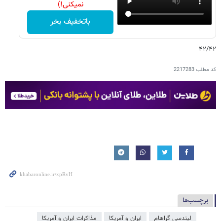
نمیکنی!)
باتخفیف بخر
۴۲/۴۲
کد مطلب
2217283
برچسب‌ها
لیندسی گراهام
ایران و آمریکا
مذاکرات ایران و آمریکا