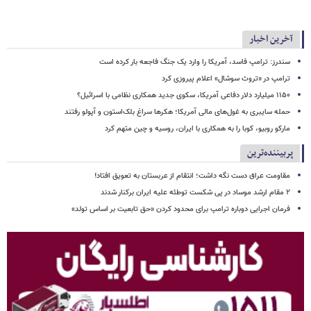
آخرین اخبار
سندرز: ترامپ فاسد، آمریکا را وارد یک جنگ فاجعه بار کرده است
ترامپ در «تروث سوشال» اعلام پیروزی کرد
۱۱۵۰ میلیارد دلار دفاعی آمریکا، سکوی جدید همکاری نظامی با اسرائیل؟
حمله سایبری به غول‌های مالی آمریکا؛ هکرها سراغ بلک‌استون و آپولو رفتند
مارکو روبیو، کوبا را به همکاری با ایران، روسیه و چین متهم کرد
پربیننده‌ترین
مقاومت عراق دست نگه داشت؛ انتقام از عربستان به تعویق افتاد!
۲ مقام‌ ارشد موساد در پی شکست توطئه علیه ایران برکنار شدند
فرمان اجرایی دوباره ترامپ برای محدود کردن «حق تابعیت بر اساس تولد»