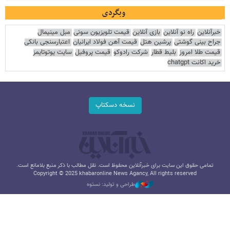
وبگردی
خبرآنلاین
راه نو آنلاین
بازی آنلاین
قیمت تلویزیون سونی
مبل مینیمال
جراح بینی گوشتی
پرشین هتل
قیمت آهن فولاد ایرانیان
اعتبارسنجی بانکی
قیمت طلا امروز
بلیط قطار
شرکت رادوکو
قیمت پروفیل
سایت یوتوتایمز
خرید اکانت chatgpt
نسخه دسکتاپ
تمامی حقوق این سایت برای خبرآنلاین محفوظ است. نقل مطالب با ذکر منبع بلامانع است.
Copyright © 2025 khabaronline News Agancy, All rights reserved
طراحی و تولید: نستوه