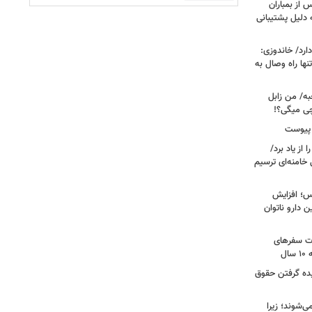
 از بمباران
 دلیل پشتیبانی
رد/ خاندوزی:
نها راه وصال به
به/ من زابل
چی میگی؟!
 پیوست
از یاد برد/
 خامنه‌ای ترسیم
؛ افزایش
ن دارو ناتوان
ت سفرهای
ل
یده گرفتن حقوق
ی‌شوند؛ زیرا