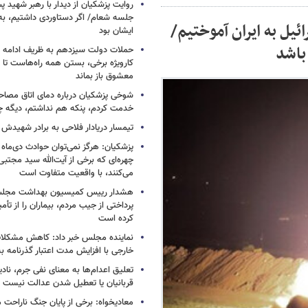
روایت پزشکیان از دیدار با رهبر شهید پس
جلسه شعام/ اگر دستاوردی داشتیم، به
ئیل به ایران آموختیم/
ایشان بود
باشد
حملات دولت سیزدهم به ظریف ادامه دا
کارویژه برخی، بستن همه راه‌هاست تا ت
معشوق باز بماند
شوخی پزشکیان درباره دمای اتاق مصاح
خدمت کردم، پنکه هم نداشتم، دیگه 
تیمسار دریادار فلاحی به برادر شهیدش
پزشکیان: هرگز نمی‌توان حوادث دی‌ماه را 
چهره‌ای که برخی از آیت‌الله سید مجتبی
می‌کنند، با واقعیت متفاوت است
هشدار رییس کمیسیون بهداشت مجلس
پرداختی از جیب مردم، بیماران را از تأمی
کرده است
نماینده مجلس خبر داد: کاهش مشکلا
خارجی با افزایش مدت اعتبار گذرنامه به ۱۰ سا
تعلیق اعدام‌ها به معنای نفی جرم، ناد
قربانیان یا تعطیل شدن عدالت نیست
معادیخواه: برخی از پایان جنگ ناراحت م