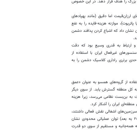
ی بزرگ را هدف قرار دهد. در این خصوص
ی ارزان‌قیمت اما دقیق (مانند پهپادهای
پاتریوت)، موازنه هزینه-فایده را به نفع
زن نشان داد که اشباع کردن پدافند دشمن
د.
 و ارتباط به قدری وسیع بود که دقت
ورهای غیرفعال ایران با استفاده از
حدی برتری راداری کلاسیک دشمن را به
تفاده از گروه‌های همسو به عنوان «عمق
 به کل منطقه گسترش یابد. از سوی دیگر
 به بن‌بست نظامی می‌رسد، زیرا هزینه
نطقه‌ای ایران را آشکار کرد.
 سرزمین‌های اشغالی نقش فعالی داشتند،
برخی دیگر از گروه‌های نیابتی به دلیل ضربات پیشین اسرائیل (از سال ۲۰۲۳ به بعد) توان عملیاتی محدودی نشان
مله همه‌جانبه و مستقیم از سوی دو قدرت