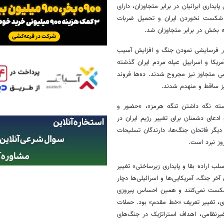
یداری ایرانیان در برابر متجاوزان، دارای
ای شکست نخوردن ایران و تحمیل ضربات
ه بخش در برابر متجاوزان شد.
در فرسایشی نمودن جنگ و افزایش آسیب‌
دود ۷۰ روز از آغاز جنگ دوم آمریکا و اسراییل عیله مردم ایران گذشته
دها نظامی متجاوز نیز مجروح شدند. ده‌ها فروند
نیز ساقط و منهدم شدند.
سته نگه داشتن تنگه هرمز»، «حضور و
عای دشمنان برای تغییر رژیم ایران در
یگر فاتحان جنگ‌ها، دارندگان تسلیحات
روز نبرد است.
ب اراده بقا و پایداری زیرساختی» تغییر
ر جنگ، آمریکایی‌ها و اسرائیلی‌ها دچار
شکست نمی‌کنند و همین احساس پیروزی
ری، تغییر تعریف «خط مقدم» بود. حملات
یرنظامی، اهداف استراتژیک در جنگ‌های