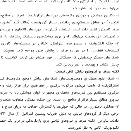
ایران با تمرکز بر استراتژی جنگ ناهمتراز، توانسته است نقاط ضعف قدرت‌ها
می‌توان به موارد زیر اشاره کرد:
۱- دکترین موشکی و پهپادی واثربخشی پهپادهای ارزان‌قیمت: تمرکز بر سلاح‌ها
انتحاری) در مقابل سیستم‌های پدافندی بسیار گران‌قیمت (مانند گنبد آهنین یا 
طرف ناهمتراز تغییر داده است. استفاده گسترده از پهپادهای انتحاری و پرسه‌
با تجهیزات ارزان‌قیمت می‌تواند راه را برای موشک‌های بالستیک پیشرفته باز کن
۲- جنگ الکترونیک و سنسورهای غیرفعال: اختلال در سیستم‌های ناوبری
تسلیحات نقطه‌زن را در هر دو طرف با چالش جدی مواجه کرد. همچنین سنس
شبکه‌های حسگر چندطیفی که سیگنالی از خود منتشر نمی‌کردند، توانست تا 
چالش بکشد و پهپادها را غیر ردیابی کند.
تکیه صرف بر نیروهای نیابتی کافی نیست
۱- شبکه نفوذ منطقه‌ای ومحدودیت‌های شبکه‌های نیابتی (محور مقاومت): اس
استراتژیک» که باعث می‌شود هرگونه درگیری از جغرافیای ایران فراتر رفته و
درگیری مستقیم بین قدرت‌های منطقه‌ای مجهز به توان موشکی بالا به سرعت
پیروزی مطلق بسیار فراتر از منافع آن است. این جنگ، عملکرد متفاوت متحدان م
۲- عملکرد نامتوازن: در حالی که حوثی‌ها با گسترش حملات به دریای سرخ و
دادند. بنابراین، تکیه صرف بر نیروهای نیابتی برای بازدارندگی در برابر یک ح
تکنولوژیک، کافی به نظر نمی‌رسد.