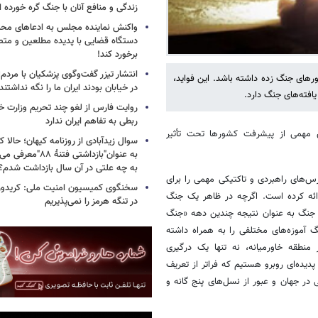
زندگی و منافع آنان با جنگ گره خورده
واکنش نماینده مجلس به ادعاهای محمد
دستگاه قضایی با پدیده مطلعین و متص
برخورد کند!
انتشار تیزر گفت‌وگوی پزشکیان با مردم؛
ورهای جنگ زده داشته باشد. این فواید،
در خیابان بودند ایران ما را نگه نداشتن
فته‌های جنگ دارد.
روایت فارس از لغو چند تحریم وزارت خزا
ربطی به تفاهم ایران ندارد
 مهمی از پیشرفت کشورها تحت تأثیر
سوال زیدآبادی از روزنامه کیهان؛ حالا که
به عنوان"بازداشتی فتن
به چه علتی در آن سال بازداشت شدم؟
س‌های راهبردی و تاکتیکی مهمی را برای
سخنگوی کمیسیون امنیت ملی: کریدور 
ائه کرده است. اگرچه در ظاهر یک جنگ
در تنگه هرمز را نمی‌پذیریم
انی رخ نداد، اما این جنگ به عنوان نتیجه چندین دهه «جنگ
گ آموزه‌های مختلفی را به همراه داشته
طقه خاورمیانه، نه تنها یک درگیری
پدیده‌ای روبرو هستیم که فراتر از تعریف
 در جهان و عبور از نسل‌های پنج گانه و