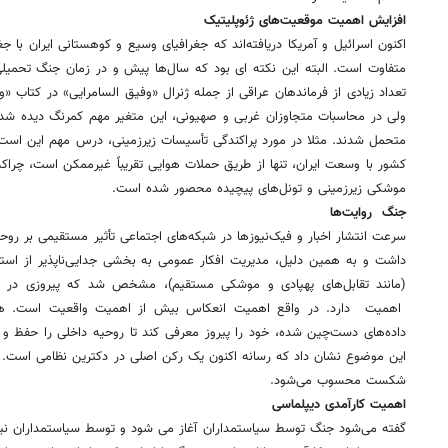
افزایش اهمیت موقعیت‌های ژئوپلیتیک
اکنون اسرائیل و آمریکا دریافته‌اند که جغرافیای وسیع و کوهستانی ایران با ج
متفاوت است. البته این نکته ای بود که سال‌ها پیش و در زمان جنگ تحم
تعداد زیادی از فرماندهان عراقی از جمله ژنرال «وفیق السامرایی» در کتاب «و
ولی در محاسبات متجاوزان غربی و صهیونی، این متغیر مهم کمرنگ دیده شد 
متحمل شدند. مثلا در مورد پراکندگی تأسیسات زیرزمینی، درس مهم این است ک
کشور با وسعت ایران، تنها از طریق حملات هوایی تقریباً غیرممکن است، چرا
موشکی زیرزمینی و تونل‌های پیچیده محصور شده است.
جنگ روایت‌ها
سرعت انتشار اخبار و فیک‌نیوزها در شبکه‌های اجتماعی تأثیر مستقیمی بر روح
داشت و به همین دلیل، مدیریت افکار عمومی به بخشی جدایی‌ناپذیر از استرا
(مانند تقابل‌های پهپادی و موشکی مستقیم)، مشخص شد که پیروزی در «ر
اهمیت دارد. در واقع اهمیت انعکاس بیش از اهمیت واقعیت است. هرط
داده‌های دست‌چین شده، خود را پیروز معرفی کند تا روحیه داخلی را حفظ و 
این موضوع نشان داد که رسانه اکنون یک رکن اصلی در دکترین نظامی است. پی
شکست محسوب می‌شود.
اهمیت کارآمدی دیپلماسی
گفته می‌شود جنگ توسط سیاستمداران آغاز می شود و توسط سیاستمداران نیز پ