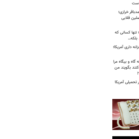
 است
باقر خرازی؛
لین قلابی
 تنها کسانی که
د بلکه…
نه داری آمریکا؛
 گاه و بیگاه مرا
هٔ ۸۸"معرفی می‌کنند بگویند من
!
تحمیلی آمریکا