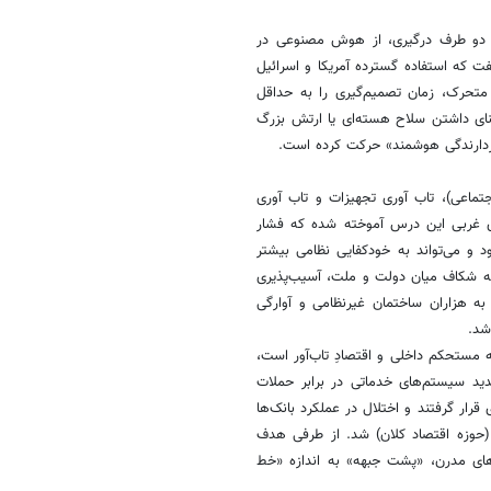
 دو طرف درگیری، از هوش مصنوعی در
ت که استفاده گسترده آمریکا و اسرائیل
متحرک، زمان تصمیم‌گیری را به حداقل
عنای داشتن سلاح هسته‌ای یا ارتش بزرگ
بازدارندگی هوشمند» حرکت کرده است.
تماعی)، تاب آوری تجهیزات و تاب آوری
ی غربی این درس آموخته شده که فشار
د و می‌تواند به خودکفایی نظامی بیشتر
پیش از جنگ (اعتراضات دی ماه ۱۴۰۴) نشان داد که شکاف میان دولت و ملت، آسیب‌پذیری
ه هزاران ساختمان غیرنظامی و آوارگی
 شد.
ه مستحکم داخلی و اقتصادِ تاب‌آور است،
دید سیستم‌های خدماتی در برابر حملات
رار گرفتند و اختلال در عملکرد بانک‌ها
(حوزه اقتصاد کلان) شد. از طرفی هدف
‌های مدرن، «پشت جبهه» به اندازه «خط