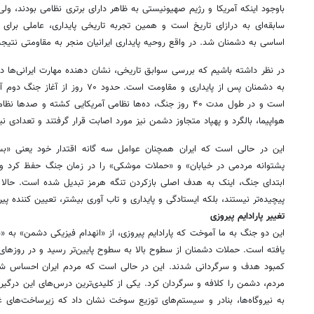
باوجود اینکه آمریکا و رژیم صهیونیستی به ظاهر دارای برتری نظامی بودند، ولی پا
سابقه‌ای به درازای تاریخ است و همین تجربه تاریخی پایداری، عاملی بر
اساسی به دشمنان شد. در واقع روحیه پایداری ایرانیان منجر به مقاومتی نتیج
در نظر داشته باشیم که بررسی سوابق تاریخی، نشان دهنده مهارت ایرانی‌ها 
به دشمنان پس از پایداری و مقاومت است. ح
است و در طول مدت ۴۰ روز جنگ، ده‌ها نظامی آمریکایی کشته و ص
هواپیما، بالگرد و پهپاد متجاوز دشمن نیز مورد اصابت قرار گرفتند و تعدادی 
این در حالی است که ایران همچنان عوامل سه گانه اقتدار خود یعنی «ب
پشتوانه مردمی در خیابان» و «حملات موشکی» را در زمان جنگ حفظ کرد و اد
ابتدای جنگ، اینک به هدف اصلی بازکردن تنگه هرمز تبدیل شده است. حالا د
پیچیده‌تر نیستند، بلکه ایستادگی و پایداری و تاب آوری بیشتر، تعیین کننده پی
تغییر پارادایم پیروزی
این دو جنگ به ما آموخت که پارادایم پیروزی، از «انهدام فیزیکی دشمن» به «سل
یافته است. حملات دشمنان از سطوح بالا به سطوح پایین‌تر رسید و در روزهای آخ
کمبود هدف و سرگردانی شدند. این در حالی است که مردم ایران احساس 
مردم، دشمن را کلافه و سرگردان کرد. یکی از کلیدی‌ترین درس‌های این درگی
به نیروگاه‌ها، بنادر و سیستم‌های توزیع سوخت نشان داد که زیرساخت‌های غ