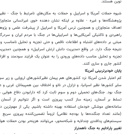
نوین هستند.
شیوه حملات آمریکا و اسراییل و حملات به مکان‌های نامرتبط با جنگ - نظیر 
پژوهشگاه‌ها و غیره - علاوه بر اینکه نشان دهنده خوی غیرانسانی متجاوز
اهداف متجاوزان و همچنین ترس آمریکا و اسراییل از پیشرفت علمی و پژوه
راهبردی و تاکتیکی آمریکایی‌ها و اسراییلی‌ها در جنگ با مردم ایران و سردرگم
مبتنی بر داده‌های اشتباه و اطلاعات ناقص و حتی تجزیه و تحلیل نامناسب و ن
نتیجه جنگ دارد. در واقع «مدیریت دانش ارتش اسراییل» و همچنین «مدیریت 
تجزیه و تحلیل مناسب داده‌های ورودی را به عنوان یک فرایند سودمند و افزا
کشور جاری و ساری کنند.
پایان خودبرتربینی آمریکا
کم اعتبار شدن آمریکا نزد کشورهای هم پیمان نظیرکشورهای اروپایی و زیر سوا
سایر کشورها نظیر اسپانیا، و تزلزل در ناتو و اختلاف بین همپیمانان غربی و عب
جنگ بود. جنگ‌های تحمیلی دوم و سوم ثابت کرد که دارابودن دفاع هوایی م
تسلط بر آسمان، زمینه ساز کسب پیروزی است و اگر نتوانیم از آسمان ک
سامانه‌های موشکی خودمان استفاده بهینه داشته باشیم. یکی از مهم‌تری
(مانند تعداد جنگنده‌ها یا بودجه نظامی) لزوماً تضمین‌کننده پیروزی سریع
سیستم‌های پدافندی چندلایه و شبکه‌محور، می‌توانند هزینه‌بر بودن حملات هو
تغییر پارادایم به جنگ ناهمتراز