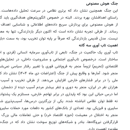
جنگ هوش مصنوعی
این جنگ همچنین نشان داد که برتری نظامی در سرعت تحلیل داده‌هاست.
راستای اهدافشان بهره بردند. البته در خصوص الگوریتم‌های هدف‌گیری باید گف
از هوش مصنوعی برای پردازش سریع داده‌های اطلاعاتی و شناسایی اهداف 
رساند. از طرفی تجربه نشان داده است که اکنون دیگر بازدارندگی، تنها به م
نیست. مدل قدیمی بازدارندگی که صرفاً بر پایه توان تخریب بود، به سمت «
اهمیت تاب آوری سه گانه
تاب آوری یک حاکمیت در جنگ، تابعی از تاب‌آوری سرمایه انسانی (فردی و اج
ساختار است. درخصوص تاب‌آوری اجتماعی و مشروعیت داخلی، در تحلیل‌ها
اقتصادی (تحریم) لزوماً منجر به فروپاشی فوری یا تغییر رفتار سیاسی نمی‌شو
منجر شود. آمارها و وقایع 
ملی را در برابر فشارهای خارجی افزایش می‌دهد. از طرفی تخریب و آسیب ب
هزاران نفر در ایران، منجر به دوری و تنفر بیشتر مردم آسیب دیده از دشمنان
اما درس حیاتی این بود که پایداری در برابر تهاجم خارجی، مستلزم یک پشتوان
نه فقط توان نظامی انباشته شده. یکی از بزرگترین درس‌ها، آسیب‌پذیری ش
سایبری و فیزیکی بود. تعدادی از بانک‌های کشور به دفعات مورد حملات سایبری ق
منجر به اختلال در معیشت (حوزه اقتصاد خرد) و حتی تعاملات مالی بزرگ 
قرارگرفتن نیروگاه‌ها، بنادر و شبکه‌های توزیع سوخت نشان داد که در جنگ
مقدم» اهمیت دارد.