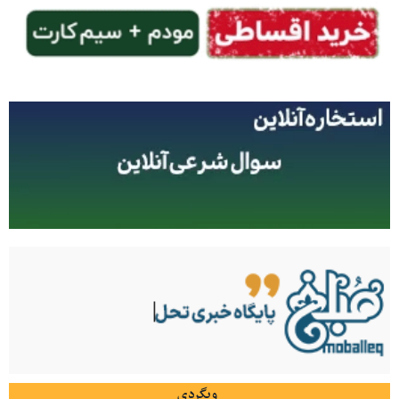
وبگردی