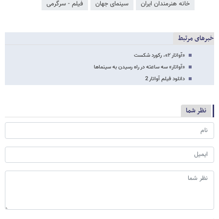
خانه هنرمندان ایران
سینمای جهان
فیلم - سرگرمی
خبرهای مرتبط
«آواتار ۲»، رکورد شکست
«آواتار» سه ساعته در راه رسیدن به سینماها
دانلود فیلم آواتار 2
نظر شما