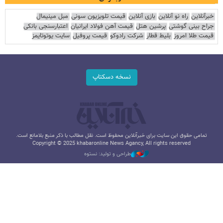
خبرآنلاین
راه نو آنلاین
بازی آنلاین
قیمت تلویزیون سونی
مبل مینیمال
جراح بینی گوشتی
پرشین هتل
قیمت آهن فولاد ایرانیان
اعتبارسنجی بانکی
قیمت طلا امروز
بلیط قطار
شرکت رادوکو
قیمت پروفیل
سایت یوتوتایمز
نسخه دسکتاپ
تمامی حقوق این سایت برای خبرآنلاین محفوظ است. نقل مطالب با ذکر منبع بلامانع است.
Copyright © 2025 khabaronline News Agancy, All rights reserved
طراحی و تولید: نستوه