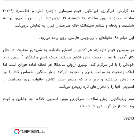
به گزارش خبرگزاری خبرآنلاین، فیلم سینمایی «آواتار: آتش و خاکستر» (۲۰۲۶)
ساخته جیمز کامرون ساعت ۱۷ دوشنبه ۲۱ اردیبهشت در سالن ناصری، برنامه
ششصد و پنجاه و ششم سینماتک خانه هنرمندان ایران به نمایش درمی‌آید.
این فیلم ۱۹۰ دقیقه‌ای با زیرنویس فارسی، روی پرده می‌رود.
در سومین فیلم «آواتار»، هر کدام از اعضای خانواده به شیوه‌ای متفاوت در حال
کنار آمدن با غم از دست دادن نتیام هستند. جیک (سم ورثینگتون) سعی دارد
خودش را با کار سرگرم کند، نیتیری (زوئی سالدانا) هر لحظه آماده‌ فوران است اما
لوآک وضعیت به مراتب بدتری را تجربه می‌کند و بار سنگینِ احساس گناه را نیز
به دوش می‌کشد و باور دارد که مقصر است. تلاش خانواده برای محافظت از
اسپایدر، آنها را با بحران‌های تازه روبه‌رو می‌کند.
سم ورثینگتون، زوئی سالدانا، سیگورنی ویور، استیون لانگ، اونا چاپلین و کیت
وینسلت از بازیگران این اثر هستند.
59243