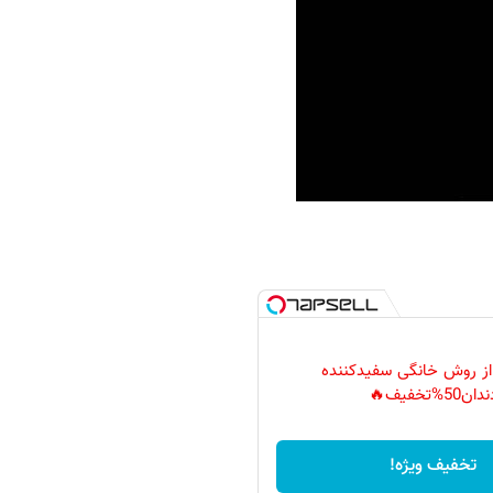
 از روش خانگی سفیدکننده
دان50%تخفیف🔥
تخفیف ویژه!