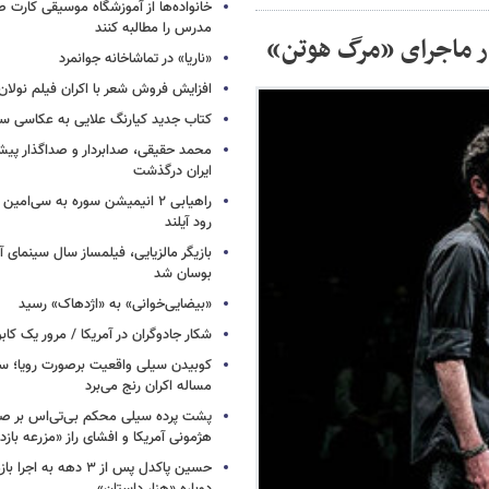
خانواده‌ها از آموزشگاه موسیقی کارت
مدرس را مطالبه کنند
ر ماجرای «مرگ هوتن»
«ناریا» در تماشاخانه جوانمرد
افزایش فروش شعر با اکران فیلم نولان
کتاب جدید کیارنگ علایی به عکاسی س
محمد حقیقی، صدابردار و صداگذار پ
ایران درگذشت
راهیابی ۲ انیمیشن سوره به سی‌امی
رود آیلند
بازیگر مالزیایی، فیلمساز سال سینمای آ
بوسان شد
«بیضایی‌خوانی» به «اژدهاک» رسید
شکار جادوگران در آمریکا / مرور یک کاب
کوبیدن سیلی واقعیت برصورت رویا؛ سی
مساله اکران رنج می‌برد
پشت پرده سیلی محکم بی‌تی‌اس بر صو
هژمونی آمریکا و افشای راز «مزرعه بازد
حسین پاکدل پس از ۳ دهه به ا