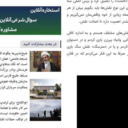
«کامنت» را تکمیل کرد و بیس اصلی سه
ی این نوع نقش‌ها باید بگویم بیش از هر
 زیادی از خود واقعی‌مان نمی‌گیریم و
یشتر اهمیت دارد تا اصالت نقش.
قش‌های مختلف هستم و به اندازه کافی
یی وانیا» پیرزن بازی کردم و در «ستوان
در بحث مشارکت کنید
 کردم و یا در «مترسگ» نقش سگ بازی
شیخ‌نشین‌ها چگونه فک
 صرفا به این فکر می‌کردم که در فلان
مسجدجامعی: عمان تن
است که نگاه متفاوتی 
عربستان برادر بزرگ‌
مسلط خلیج فارس ا
سازمان وظیفه عمومی 
معافیت سربازان فراری
ابوالفتح: برای ترامپ
سر کار باشد یا عمامه/
تغییر حکومت نیست/ 
در توقف حملات نقش