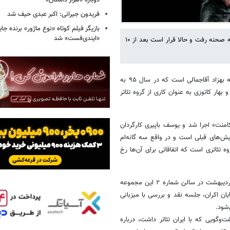
دوباره «هزار داستان»
فریدون جیرانی: اکبر عبدی حیف شد
بازیگر فیلم کوتاه «نوع ماژور» برنده جا
«ایندی‌فست» شد
تئاتر «مرگ هوتن»، نمایشی به کارگردانی یوسف باپیری است که در سال ۹۵ به صحنه رفت و حالا قرار است بعد از ۱۰
به گزارش خبرگزاری خبرآنلاین به نقل از ایسنا، نمایشنامه «مرگ هوتن» نوشته بهزاد آقاجمالی است که در سال ۹۵ به
ار کاتوزی به عنوان کاری از گروه تئاتر
کامنت» اجرا شد و یوسف باپیری کارگردان
ایش‌های قبلی است و در واقع سه گانه‌ام
 تئاتری است که اتفاقاتی برای آن‌ها رخ
فیلم‌تئاتر «مرگ هوتن» طبق اعلام روابط عمومی تئاتر لبخند روز سه‌شنبه ۲۲ اردیبهشت در سالن شماره ۲ این مجموعه
‌تئاتر ۷۶ دقیقه است و پس از پایان اکران، جلسه نقد و بررسی با میزبانی
شود.
وگویی که با ایران تئاتر داشت، درباره