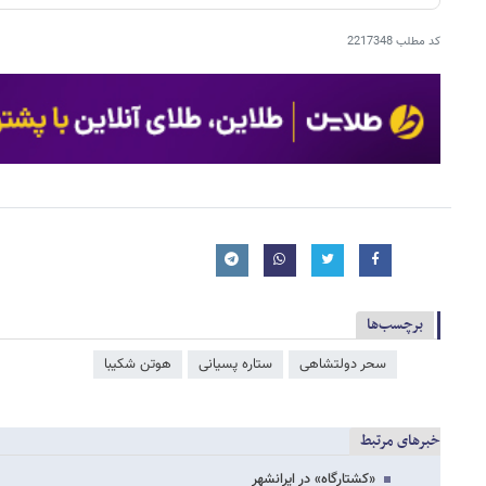
کد مطلب
2217348
برچسب‌ها
سحر دولتشاهی
ستاره پسیانی
هوتن شکیبا
خبرهای مرتبط
«کشتارگاه» در ایرانشهر