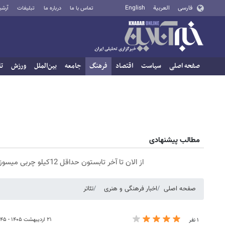
فارسی
العربية
English
تماس با ما
درباره ما
تبلیغات
آرشی
صفحه اصلی
سیاست
اقتصاد
فرهنگ
جامعه
بین‌الملل
ورزش
تا
مطالب پیشنهادی
از الان تا آخر تابستون حداقل 12کیلو چربی میسوزونی🧨
صفحه اصلی
اخبار فرهنگی و هنری
تئاتر
۲۱ اردیبهشت ۱۴۰۵ - ۱۵:۴۵
۱ نفر