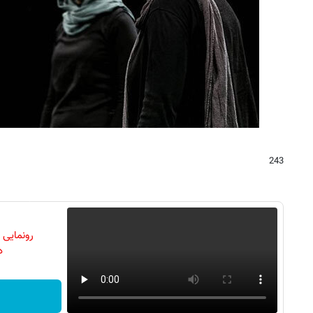
243
رونمایی
دن