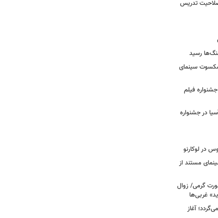
 صلاحیت تدریس
نگ‌ها رسید
یشکسوت سینمای
ن جشنواره فیلم
سیا در جشنواره
وس در لوکارنو
نمای مستند از
رت گرمی/ زوال
ید» غربی‌ها
جرا بازمی‌گردد؛ آغاز