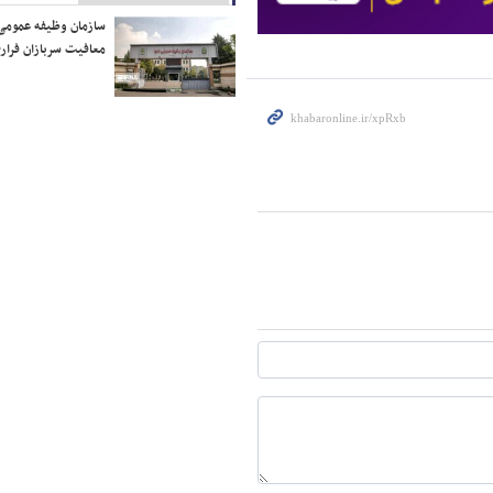
سازمان وظیفه عمومی 
معافیت سربازان فراری