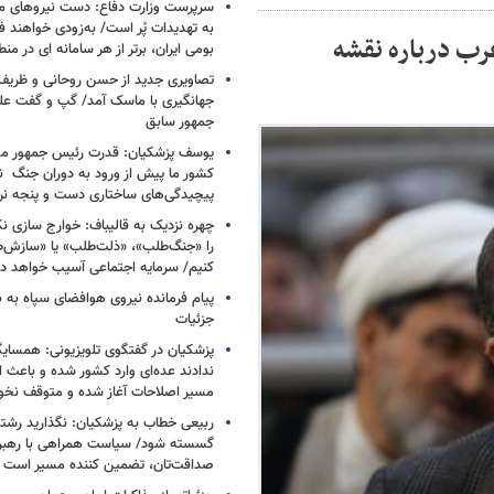
سرپرست وزارت دفاع: دست نیروهای م
به تهدیدات پُر است/ به‌زودی خواهند ف
ب درباره نقشه
بومی ایران، برتر از هر سامانه ای در م
تصاویری جدید از حسن روحانی و ظریف
جهانگیری با ماسک آمد/ گپ و گفت عل
جمهور سابق
یوسف پزشکیان: قدرت رئیس‌ جمهور م
کشور ما پیش از ورود به دوران جنگ نیز
پیچیدگی‌های ساختاری دست و پنجه نرم 
چهره نزدیک به قالیباف: خوارج سازی نکن
را «جنگ‌طلب»، «ذلت‌طلب» یا «سازش
کنیم/ سرمایه اجتماعی آسیب خواهد دید
پیام فرمانده نیروی هوافضای سپاه به
جزئیات
پزشکیان در گفتگوی تلویزیونی: همسایگا
ندادند عده‌ای وارد کشور شده و باعث
مسیر اصلاحات آغاز شده و متوقف نخو
ربیعی خطاب به پزشکیان: نگذارید رشته
گسسته شود/ سیاست همراهی با رهبری
صداقت‌تان، تضمین کننده مسیر است