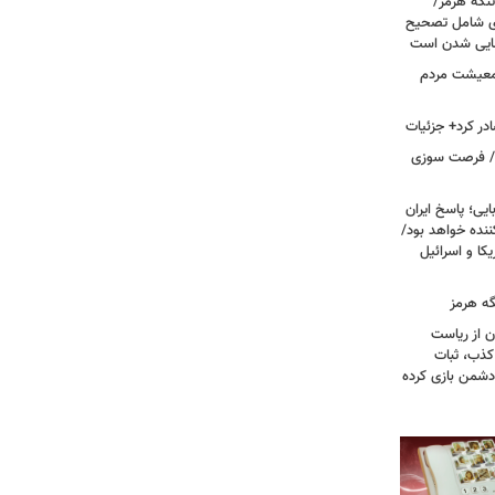
تنگه هرمز/
ی شامل تصحیح
نهایی شدن است
 معیشت مردم
در کرد+ جزئیات
ت/ فرصت سوزی
یی؛ پاسخ ایران
نده خواهد بود/
ا و اسرائیل
گه هرمز
ن از ریاست
کذب، ثبات
دشمن بازی کرده