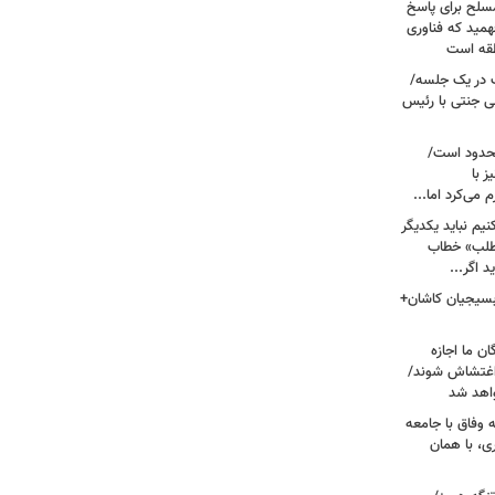
سلح برای پاسخ
همید که فناوری
نطقه است
 در یک جلسه/
ی جنتی با رئیس
حدود است/
 با
می‌کرد اما...
یم نباید یکدیگر
‌طلب» خطاب
 اگر...
 بسیجیان کاشان+
ن ما اجازه
 اغتشاش شوند/
اهد شد
 وفاق با جامعه
، با همان