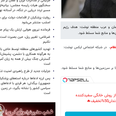
جزئیاتی از مذاکرات ایران و عمان بر سر 
سخنگوی هیات رئیسه مجلس: بیانیه‌ا
مسیر تردد دریایی در تنگه، در آستانه 
روایت پزشکیان از اقدامات دولت برای
امشب منتشر می‌شود
لمان و عرب منطقه نوشت: هدف رژیم
فرمانده نیروی هوایی ارتش یک پیام صا
‌ها و منابع شما مسلط شود.
ضرغامی: تغییر ریل، عین بصیرت اس
نکنیم
ام
، در شبکه اجتماعی ایکس نوشت:
تهدید کشورهای منطقه توسط حاجی بابا
به هرگونه همکاری با دشمن، پشیمان‌کن
گسترش جنگ بیش از همه به زیان آمریک
است
 بر سرزمین‌ها و منابع شما مسلط شود.
جزئیات جدید از طرح راهبردی امنیت تن
پس لرزه ادعاها درباره استعفای پزشکیا
جمهوری/ بیگدلی: هر فردی با ادعاهای 
سیاسی کشور را نشانه بگیرد، در زمین 
است
 از روش خانگی سفیدکننده
دان50%تخفیف🔥