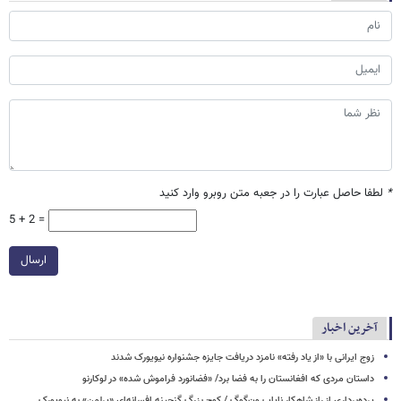
*
لطفا حاصل عبارت را در جعبه متن روبرو وارد کنید
5 + 2 =
ارسال
آخرین اخبار
زوج ایرانی با «از یاد رفته» نامزد دریافت جایزه جشنواره نیویورک شدند
داستان مردی که افغانستان را به فضا برد/ «فضانورد فراموش شده» در لوکارنو
پرده‌برداری از راز شاهکار نایاب ون‌گوگ / کوچ بزرگ گنجینه افسانه‌ای «پرلمن» به نیویورک