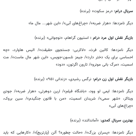
سریال درام:
«رمز سکوت» (برنده)
دیگر نامزدها: «هزار ضربه»/ «چراغ‌های آبی»/ «این شهر... مال ما»
بازیگر نقش اول مرد درام :
استیون گراهام، «نوجوانی» (برنده)
دیگر نامزدها: کالین فرث، «لاکربی: جستجوی حقیقت»/ الیس هاوارد، «چه
احساسی برای یک دختر دارد»/ جیمز نلسون-جویس، «این شهر مال ماست»/ مت
اسمیت، «مرگ بانی مونرو»/ تارون اگرتون، «دود»
بازیگر نقش اول زن درام:
نرگس رشیدی، «زندانی ۹۵۱» (برنده)
دیگر نامزدها: ایمی لو وود، «باشگاه فیلم»/ ارین دوهرتی، «هزار ضربه»/ جودی
ویتاکر، «شهر سمی»/ شریدان اسمیت، «من با قانون جنگیدم»/ سین بروک،
«چراغ‌های آبی»
بهترین سریال کمدی
: «آماندالند» (برنده)
دیگر نامزدها: «پسران بزرگ»/ «حالت چطوره؟ آلن (پارتریج)»/ «کارهایی که باید