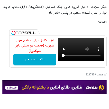
دیگر نامزدها: «اخبار فوری: درون جنگ اسرائیل (افشاگری)»/ «قراردادهای کووید:
پول را دنبال کنید»/ مخفی در پلیس (پانوراما)
59243
ابزار کامل برای اصلاح مو و
صورت (قیمت رو ببینی باور
نمیکنی!)
باتخفیف بخر
کد مطلب
2217359