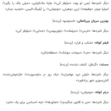
دیگر نامزدها: ایمی لو وود، «نیلوفر آبی»/ چاینا مک‌کوئین، «میلی بلک را بگیر»/
امیلیا جونز، «وظیفه»/ ارین دوهرتی، «نوجوانی»/ رز آیلینگ-الیس، «تجدید دیدار»
بهترین سریال بین‌المللی:
«استودیو» (برنده)
دیگر نامزدها: «خرس»/ «دیپلمات»/ «پلوریبوس»/ «جدایی»/ «نیلوفر آبی»
فیلم کوتاه:
«شتاب و فرار» (برنده)
دیگر نامزدها: «خر»/ «سوخت موشک»/ «منطقه‌بانان»
مستند:
«گرنفل: کشف نشده» (برنده)
دیگر نامزدها: «لوئی ترو: مهاجران»/ «یک روز در ساوت‌پورت»/ «فراموش‌نشده:
آتش‌سوزی شهر برادفورد»
درام کوتاه:
«نوجوانی» (برنده)
دیگر نامزدها: «من با قانون جنگیدم»/ «تجاوزها»/ «چه احساسی برای یک دختر»