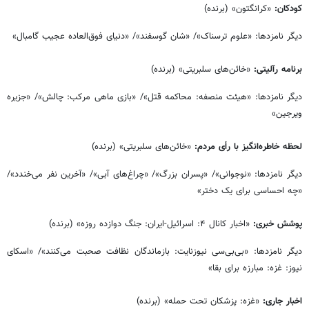
کودکان:
«کرانگتون» (برنده)
دیگر نامزدها: «علوم ترسناک»/ «شان گوسفند»/ «دنیای فوق‌العاده عجیب گامبال»
برنامه رآلیتی:
«خائن‌های سلبریتی» (برنده)
دیگر نامزدها: «هیئت منصفه: محاکمه قتل»/ «بازی ماهی مرکب: چالش»/ «جزیره
ویرجین»
لحظه خاطره‌انگیز با رأی مردم:
«خائن‌های سلبریتی» (برنده)
دیگر نامزدها: «نوجوانی»/ «پسران بزرگ»/ «چراغ‌های آبی»/ «آخرین نفر می‌خندد»/
«چه احساسی برای یک دختر»
پوشش خبری:
«اخبار کانال ۴: اسرائیل-ایران: جنگ دوازده روزه» (برنده)
دیگر نامزدها: «بی‌بی‌سی نیوزنایت: بازماندگان نظافت صحبت می‌کنند»/ «اسکای
نیوز: غزه: مبارزه برای بقا»
اخبار جاری:
«غزه: پزشکان تحت حمله» (برنده)