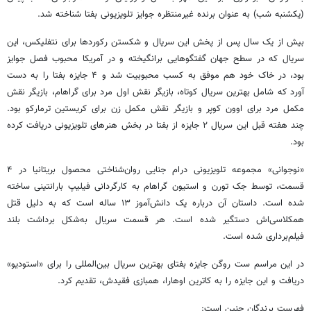
(یکشنبه شب) به عنوان برنده غیرمنتظره جوایز تلویزیونی بفتا شناخته شد.
بیش از یک سال پس از پخش این سریال و شکستن رکوردها برای نتفلیکس، این
سریال که در سطح جهان گفتگوهایی برانگیخته و در آمریکا محبوب فصل جوایز
بود، در خاک خود هم موفق به کسب محبوبیت شد و ۴ جایزه بفتا را به دست
آورد که شامل بهترین سریال کوتاه، بازیگر نقش اول مرد برای گراهام، بازیگر نقش
مکمل مرد برای اوون کوپر و بازیگر نقش مکمل زن برای کریستین ترمارکو بود.
چند هفته قبل این سریال ۲ جایزه از بفتا در بخش هنرهای تلویزیونی دریافت کرده
بود.
«نوجوانی» مجموعه تلویزیونی درام جنایی روان‌شناختی محصول بریتانیا در ۴
قسمت، توسط جک تورن و استیون گراهام به کارگردانی فیلیپ بارانتینی ساخته
شده است. داستان آن درباره یک دانش‌آموز ۱۳ ساله است که به دلیل قتل
همکلاسی‌اش دستگیر شده است. هر قسمت سریال به‌شکل برداشت بلند
فیلم‌برداری شده است.
در این مراسم ست روگن جایزه بفتای بهترین سریال بین‌المللی را برای «استودیو»
دریافت و این جایزه را به کاترین اوهارا، همبازی فقیدش، تقدیم کرد.
فهرست برندگان چنین است: