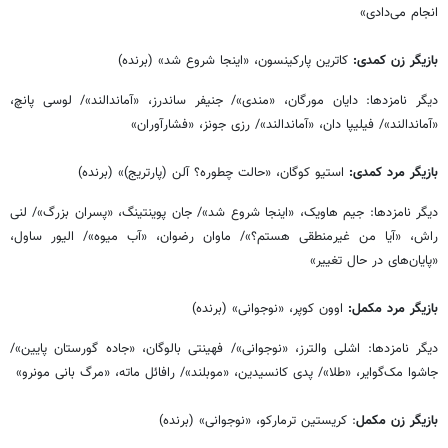
انجام می‌دادی»
بازیگر زن کمدی:
کاترین پارکینسون، «اینجا شروع شد» (برنده)
دیگر نامزدها: دایان مورگان، «مندی»/ جنیفر ساندرز، «آماندالند»/ لوسی پانچ،
«آماندالند»/ فیلیپا دان، «آماندالند»/ رزی جونز، «فشارآوران»
بازیگر مرد کمدی:
استیو کوگان، «حالت چطوره؟ آلن (پارتریج)» (برنده)
دیگر نامزدها: جیم هاویک، «اینجا شروع شد»/ جان پوینتینگ، «پسران بزرگ»/ لنی
راش، «آیا من غیرمنطقی هستم؟»/ ماوان رضوان، «آب میوه»/ الیور ساول،
«پایان‌های در حال تغییر»
بازیگر مرد مکمل:
اوون کوپر، «نوجوانی» (برنده)
دیگر نامزدها: اشلی والترز، «نوجوانی»/ فهینتی بالوگان، «جاده گورستان پایین»/
جاشوا مک‌گوایر، «طلا»/ پدی کانسیدین، «موبلند»/ رافائل ماته، «مرگ بانی مونرو»
بازیگر زن مکمل
: کریستین ترمارکو، «نوجوانی» (برنده)