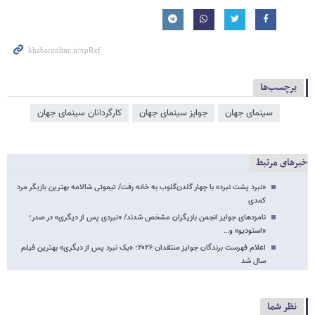
برچسب‌ها
سینمای جهان
جوایز سینمای جهان
کارگردانان سینمای جهان
خبرهای مرتبط
«نبرد پشت نبرد» با چهار گلدن‌گلوب به خانه رفت/ تیموتی شالامه بهترین بازیگر مرد
کمدی
نامزدهای جوایز انجمن بازیگران مشخص شدند/ «نبردی پس از دیگری» در صدر؛
«استودیو» و…
اعلام فهرست برندگان جوایز منتقدان ۲۰۲۶؛ «یک نبرد پس از دیگری» بهترین فیلم
سال شد
نظر شما