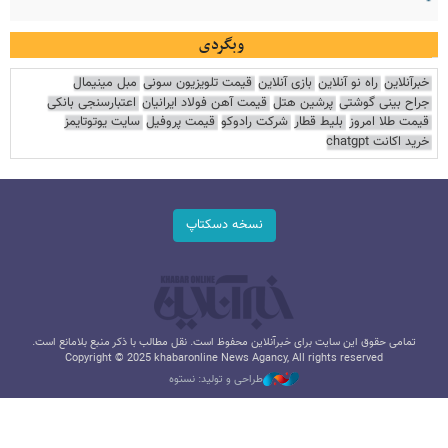
وبگردی
خبرآنلاین
راه نو آنلاین
بازی آنلاین
قیمت تلویزیون سونی
مبل مینیمال
جراح بینی گوشتی
پرشین هتل
قیمت آهن فولاد ایرانیان
اعتبارسنجی بانکی
قیمت طلا امروز
بلیط قطار
شرکت رادوکو
قیمت پروفیل
سایت یوتوتایمز
خرید اکانت chatgpt
نسخه دسکتاپ
تمامی حقوق این سایت برای خبرآنلاین محفوظ است. نقل مطالب با ذکر منبع بلامانع است.
Copyright © 2025 khabaronline News Agancy, All rights reserved
طراحی و تولید: نستوه