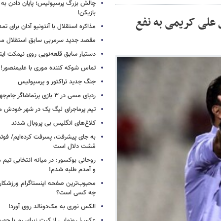
چالش بزرگ پرسپولیس؛ پایان دادن به 
بازیکن!
علی کریمی به نفع
مذاکره استقلال با آنتونیو آدان برای تمد
مقصد جدید سرمربی سابق استقلال
دستیار سابق قلعه‌نویی روی نیمکت ایتال
تماس شوکه کننده موری با علیمنصور!
جنگ جدید تراکتور و پرسپولیس
ردپای مسی در ۳ بازی پرتماشاگر جام‌جهانی!
تیم پرماجرای لیگ یک در شهر خودش ما
کلاغ‌های انگلیس بی پروبال شدند
به جای پیشرفت، پسرفت کرده‌ایم/ فوت
مُشت دلال است
روحانی بوکسور: در میانه انتخابی تیم 
و آمدم طلبه شدم!
محبوب‌ترین صفحه اینستاگرام ورزشکاران
چه کسی است؟
الکس نوری به مک‌دونالد روی آورد!
عکس| رونمایی از کیت زیبای رم با چهره