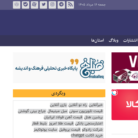
جمعه ۱۶ مرداد ۱۴۰۵
انتشارات
وبلاگ
استان‌ها
وبگردی
خبرآنلاین
راه نو آنلاین
بازی آنلاین
قیمت تلویزیون سونی
مبل مینیمال
جراح بینی گوشتی
پرشین هتل
قیمت آهن فولاد ایرانیان
اعتبارسنجی بانکی
قیمت طلا امروز
بلیط قطار
شرکت رادوکو
قیمت پروفیل
سایت یوتوتایمز
خرید اکانت chatgpt