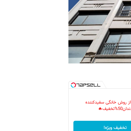
 از روش خانگی سفیدکننده
دان50%تخفیف🔥
تخفیف ویژه!