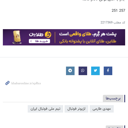
257 251
کد مطلب
2217369
برچسب‌ها
مهدی طارمی
لژیونر فوتبال
تیم ملی فوتبال ایران