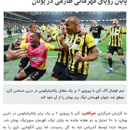
پایان رویای قهرمانی طارمی در یونان
تیم فوتبال آاک آتن با پیروزی ۲ بر یک مقابل پاناتینایکوس در دربی حساس آتن،
موفق شد عنوان قهرمانی لیگ برتر یونان را از آن خود کند.
به گزارش خبرگزاری
خبرآنلاین
؛ آتن با پیروزی ۲ بر یک برابر پاناتینایکوس در داربی
یونان، با ۷۰ امتیاز و دو هفته مانده به پایان لیگ، قهرمان سوپرلیگ یونان شد.
سبزها ابتدا توسط آندریاس تتِه به گل رسیدند، اما زینی آنگولایی بازی را به