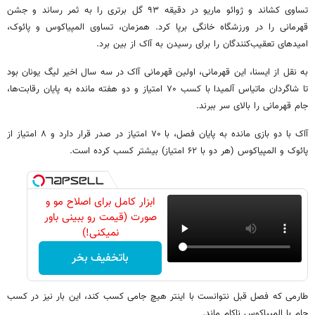
تساوی کشاند و ژوائو ماریو در دقیقه ۹۳ گل برتری را به ثمر رساند و جشن
قهرمانی را در ورزشگاه خانگی برپا کرد. همزمان، تساوی المپیاکوس و پائوک،
امیدهای تعقیب‌کنندگان را برای رسیدن به آاک از بین برد.
به نقل از ایسنا، این قهرمانی، اولین قهرمانی آاک در سه سال اخیر لیگ یونان بود
تا شاگردان ماتیاس آلمیدا با کسب ۷۰ امتیاز و دو هفته مانده به پایان رقابت‌ها،
جام قهرمانی را بالای سر ببرند.
آاک با دو بازی مانده به پایان فصل، با ۷۰ امتیاز در صدر قرار دارد و ۸ امتیاز از
پائوک و المپیاکوس (هر دو با ۶۲ امتیاز) بیشتر کسب کرده است.
ابزار کامل برای اصلاح مو و
صورت (قیمت رو ببینی باور
نمیکنی!)
باتخفیف بخر
طارمی که فصل قبل نتوانست با اینتر هیچ جامی کسب کند، این بار نیز در کسب
جام با المپیاکوس ناکام ماند.