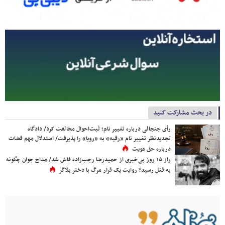
در بحث مشارکت کنید
رأی جنجالی درباره تغییر نام؛ ثبت‌احوال مخالفت کرد/ دادگاه
تجدیدنظر تغییر نام «رقیه» به «رویا» را پذیرفت/ استدلال مهم قضات
درباره حق هویت
راز ۱۵ روز بی‌خبری از حمیدرضا رجب‌زاده فاش شد/ مداح جوان چگونه
به قتل رسید؟ روایت یک قرار مرگ با دختر بلاگر