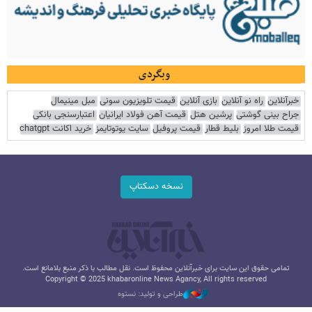
وبگردی
خبرآنلاین
راه نو آنلاین
بازی آنلاین
قیمت تلویزیون سونی
مبل مینیمال
جراح بینی گوشتی
پرشین هتل
قیمت آهن فولاد ایرانیان
اعتبارسنجی بانکی
قیمت طلا امروز
بلیط قطار
قیمت پروفیل
سایت یوتوتایمز
خرید اکانت chatgpt
نسخه دسکتاپ
تمامی حقوق این سایت برای خبرآنلاین محفوظ است. نقل مطالب با ذکر منبع بلامانع است.
Copyright © 2025 khabaronline News Agancy, All rights reserved
طراحی و تولید: نستوه