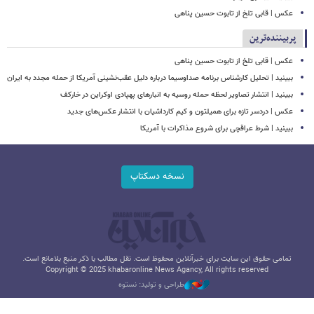
عکس | قابی تلخ از تابوت حسین پناهی
پربیننده‌ترین
عکس | قابی تلخ از تابوت حسین پناهی
ببینید | تحلیل کارشناس برنامه صداوسیما درباره دلیل عقب‌نشینی آمریکا از حمله مجدد به ایران
ببینید | انتشار تصاویر لحظه حمله روسیه به انبارهای پهپادی اوکراین در خارکف
عکس | دردسر تازه برای همیلتون و کیم کارداشیان با انتشار عکس‌های جدید
ببینید | شرط عراقچی برای شروع مذاکرات با آمریکا
نسخه دسکتاپ
تمامی حقوق این سایت برای خبرآنلاین محفوظ است. نقل مطالب با ذکر منبع بلامانع است.
Copyright © 2025 khabaronline News Agancy, All rights reserved
طراحی و تولید: نستوه