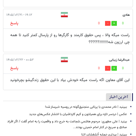
هادی
۱۹:۱۲ - ۱۴۰۵/۰۲/۲۱
پاسخ
0
0
راست میگه والا ، پس حقوق کارمند و گارگرها رو از پارسال کمتر کنید تا همه
چی ارزون شه!!!!!!!؟؟؟؟؟؟
عبدالرضا زیبایی
۰۰:۵۲ - ۱۴۰۵/۰۲/۲۲
پاسخ
0
0
این آقای معاون اگه راست میگه خودش بیاد با این حقوق زندگیشو بچرخونید
آخرین اخبار
ببینید | نادر محمدی با پرتابی منجنیق‌گونه در روسیه خبرساز شد!
عکس | دردسر تازه برای همیلتون و کیم کارداشیان با انتشار عکس‌های جدید
بینید | علی مطهری: مرحوم هاشمی شجاعت به خرج داد و واقعیت را به امام گفت / اگر افراد
صادق و صریح در کنار امام خمینی بودند...
ببینید | بیداری دوباره آتشفشان اتنا