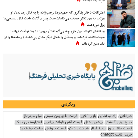
ابرقدرت نیست
اعترافات دختر بلاگری که حمیدرضا رجب‌زاده را به قتل رسانده/ او
مرتب به من تذکر حجاب می‌داد/دوست پسرم گفت بابت قتل بسیجی‌ها
پول می‌دهند
منتقدان کنوانسیون خزر چه می‌گویند؟ / بهمن: از مشغولیت نهادها
سوءاستفاده کرده‌اند و مسائل را شکل دیگر نشان می‌دهند / رسانه‌ها را از
نقد منع کرده‌اند
وبگردی
خبرآنلاین
راه نو آنلاین
بازی آنلاین
قیمت تلویزیون سونی
مبل مینیمال
جراح بینی گوشتی
پرشین هتل
قیمت آهن فولاد ایرانیان
اعتبارسنجی بانکی
قیمت طلا امروز
بلیط قطار
شرکت رادوکو
قیمت پروفیل
سایت یوتوتایمز
خرید اکانت chatgpt