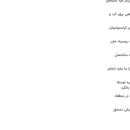
یگر مرد سینمای
طعی برق، آب و
ر کراسنولیمان
ک روسیه؛ جان
به ساختمان
 ما نباید انجام
خره توسط
 در منطقه
زدیکی دمشق