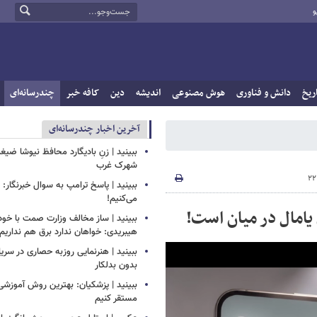
و
ریخ
دانش و فناوری
هوش مصنوعی
اندیشه
دین
کافه خبر
چندرسانه‌ای
آخرین اخبار چندرسانه‌ای
ببینید | زنِ بادیگارد محافظ نیوشا ض
شهرک غرب
ببینید | پاسخ ترامپ به سوال خبرنگار: م
می‌کنیم!
 یامال در میان است!
ببینید | ساز مخالف وزارت صمت با خود
هیبریدی: خواهان ندارد برق هم نداریم!
ببینید | هنرنمایی روزبه حصاری در سر
بدون بدلکار
ببینید | پزشکیان: بهترین روش آموزشی د
مستقر کنیم