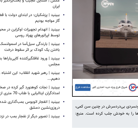
عکس | استایل عجیب و بحث‌برانگیز باز
ایران
ببینید | پزشکیان: در ابتدای دولت با ق
گاز مواجه بودیم
ببینید | انهدام تجهیزات اوکراین در محو
توسط اپراتورهای پهپاد روسی
ببینید | بارندگی سیل‌آسا در اسمولنس
باختن یک کودک بر اثر سقوط درخت
ببینید | ورود غافلگیرکننده کاپی‌باراها 
مجلس
ببینید | رهبر شهید انقلاب: این اشتباه را
دهیم...
ببینید | نجات کوهنورد گیر کرده در ص
امدادگران ایتالیایی با طناب 70 متری از بالگرد
Play
ببینید | انفجار اتوبوس بمب‌گذاری شده
 خونسردی بی‌دردسرش در چنین سن کمی،
دروزی‌نشین دمشق
‌ها را به خودش جلب کرده است. منبع:
ببینید | تصویر دیگر از نفجار بمب در ن