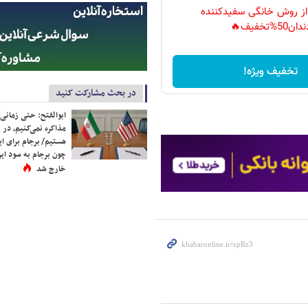
 از روش خانگی سفیدکننده
دان50%تخفیف🔥
تخفیف ویژه!
در بحث مشارکت کنید
ابوالفتح: حتی زمانی 
مذاکره نمی‌کنیم، در 
هستیم/ برجام برای ای
چون برجام به سود ایرا
خارج شد