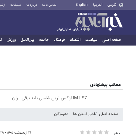
فارسی
العربية
English
تماس با ما
درباره ما
تبلیغات
آرشی
صفحه اصلی
سیاست
اقتصاد
فرهنگ
جامعه
بین‌الملل
ورزش
تا
مطالب پیشنهادی
IM LS7 لوکس ترین شاسی بلند برقی ایران
صفحه اصلی
اخبار استان ها
هرمزگان
۲۱ اردیبهشت ۱۴۰۵ - ۱۳:۲۹
۰ نفر