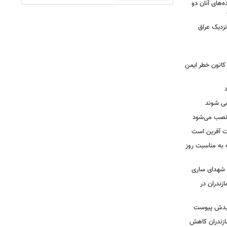
ه‌های آنان دو
نزدیک عراق
حول بی سابقه در برق لرستان / ۳۲۳ کانون خطر ایمن
ه نصب می‌شود
یت آفرین است
ه به مناسبت روز
ه شهدای ساری
زندران در
شهیدش پیوست
ازندران کاهش