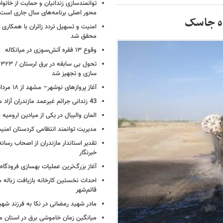
توانمندسازی زندانیان و حمایت از خانواد
محور اصلی برنامه‌های سال جاری است
ده جاسک
امنیت و تسهیل تردد زائران با همکاری 
محقق شد
وقوع ۱۳ فقره آتش‌سوزی در میانکاله
ت
سازی و تجهیز شد
آغاز پروازهای نوشهر– مشهد از ۱۸ مرداد
43 زندانی جرائم غیرعمد مازندران آزاد می شوند
المان والیبال در یکی از میادین ارومی
مدیریت توانمند انتظامی کردستان امن
تقدیر استاندار مازندران از اصحاب رسان
خبرنگار
آغاز بزرگ‌ترین عملیات بهسازی فرودگا
احداث نخستین کارخانه بازیافت زباله ما
قائم‌شهر
مادر شهید رمضانی در نکا به فرزند 
میانگین زمان خاموشی برق در استان م