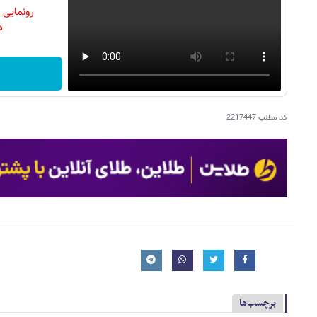
رونمایی
دن
کد مطلب
2217447
برچسب‌ها