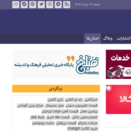
جمعه ۱۶ مرداد ۱۴۰۵
انتشارات
وبلاگ
استان‌ها
وبگردی
خبرآنلاین
راه نو آنلاین
بازی آنلاین
قیمت تلویزیون سونی
مبل مینیمال
جراح بینی گوشتی
پرشین هتل
قیمت آهن فولاد ایرانیان
اعتبارسنجی بانکی
قیمت طلا امروز
بلیط قطار
شرکت رادوکو
قیمت پروفیل
سایت یوتوتایمز
خرید اکانت chatgpt