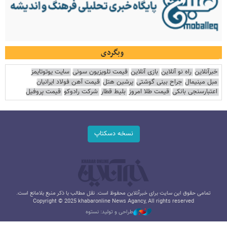
وبگردی
خبرآنلاین
راه نو آنلاین
بازی آنلاین
قیمت تلویزیون سونی
سایت یوتوتایمز
مبل مینیمال
جراح بینی گوشتی
پرشین هتل
قیمت آهن فولاد ایرانیان
اعتبارسنجی بانکی
قیمت طلا امروز
بلیط قطار
شرکت رادوکو
قیمت پروفیل
نسخه دسکتاپ
تمامی حقوق این سایت برای خبرآنلاین محفوظ است. نقل مطالب با ذکر منبع بلامانع است.
Copyright © 2025 khabaronline News Agancy, All rights reserved
طراحی و تولید: نستوه