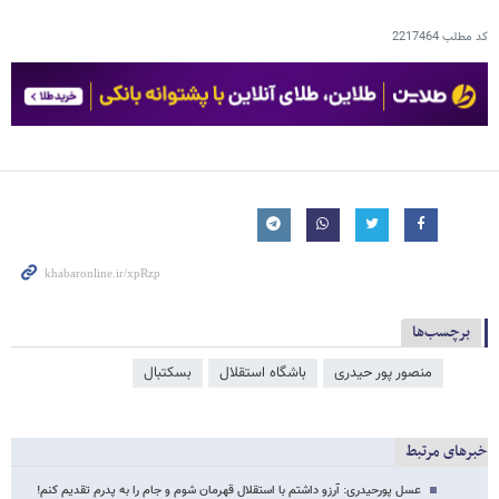
کد مطلب
2217464
برچسب‌ها
منصور پور حیدری
باشگاه استقلال
بسکتبال
خبرهای مرتبط
عسل پورحیدری: آرزو داشتم با استقلال قهرمان شوم و جام را به پدرم تقدیم کنم!