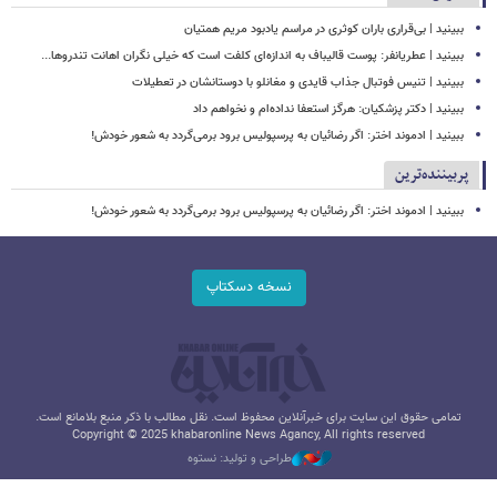
ببینید | بی‌قراری باران کوثری در مراسم یادبود مریم همتیان
ببینید | عطریانفر: پوست قالیباف به اندازه‌ای کلفت است که خیلی نگران اهانت تندروها...
ببینید | تنیس فوتبال جذاب قایدی و مغانلو با دوستانشان در تعطیلات
ببینید | دکتر پزشکیان: هرگز استعفا نداده‌ام و نخواهم داد
ببینید | ادموند اختر: اگر رضائیان به پرسپولیس برود برمی‌گردد به شعور خودش!
پربیننده‌ترین
ببینید | ادموند اختر: اگر رضائیان به پرسپولیس برود برمی‌گردد به شعور خودش!
نسخه دسکتاپ
تمامی حقوق این سایت برای خبرآنلاین محفوظ است. نقل مطالب با ذکر منبع بلامانع است.
Copyright © 2025 khabaronline News Agancy, All rights reserved
طراحی و تولید: نستوه