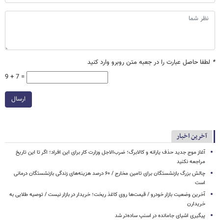
*
لطفا حاصل عبارت را در جعبه متن روبرو وارد کنید
9 + 7 =
ارسال
آخرین اخبار
آغاز موج جدید حذف یارانه و کالابرگ؛ ضرب‌الاجل وزارت کار برای این افراد؛ اگر تا این تاریخ
مراجعه نکنید
چالش بزرگ بازنشستگان برای تامین مخارج / ۶۰ درصد هزینه‌های زندگی بازنشستگان درمانی
است
آخرین وضعیت بازار خودرو / قیمت‌ها روی کاغذ ریخت؛ خریدار در بازار نیست / توصیه طلایی به
خریدارن
پیگیری اشیای جامانده در اسنپ ساده‌تر شد