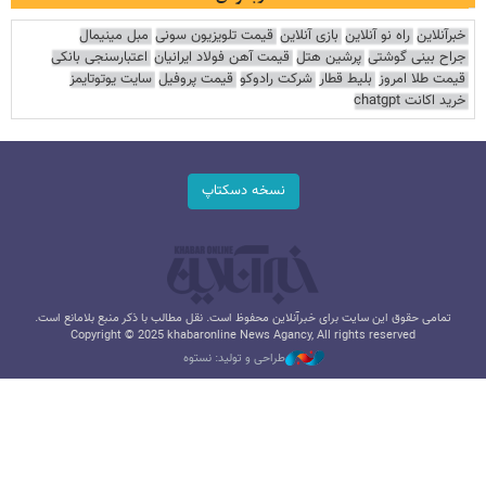
خبرآنلاین
راه نو آنلاین
بازی آنلاین
قیمت تلویزیون سونی
مبل مینیمال
جراح بینی گوشتی
پرشین هتل
قیمت آهن فولاد ایرانیان
اعتبارسنجی بانکی
قیمت طلا امروز
بلیط قطار
شرکت رادوکو
قیمت پروفیل
سایت یوتوتایمز
خرید اکانت chatgpt
نسخه دسکتاپ
تمامی حقوق این سایت برای خبرآنلاین محفوظ است. نقل مطالب با ذکر منبع بلامانع است.
Copyright © 2025 khabaronline News Agancy, All rights reserved
طراحی و تولید: نستوه