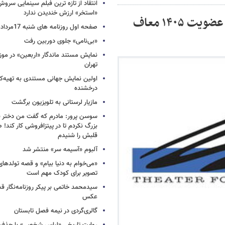
انتقاد از تازه ترین فبلم سینمایی س
«استخر» ارزش خندیدن ندارد
اعضای خوش‌حساب خانه تئاتر از پرداخت حق عضویت ۱۴۰۵ معاف
صفحه اول روزنامه های شنبه 17مرداد 1405
«بی‌نامی» جلوی دوربین رفت
نمایش مستند ماندگار «اربعین» در مو
تهران
اولین نمایش جهانی مستندی به تهیه‌کن
درخشنده
مازیار لرستانی به تلویزیون برگشت
سوسن پرور: مادرم که گفت من دختر 
بزرگ نکردم تا در پیتزافروشی کار کند
قلبش را شنیدم
آلبوم «آسیمه سر» منتشر شد
«می‌خوام به دنیا بیام» و قصه تولده
تصویر برای کودک مهم است
سیدمحمد خاتمی بر پیکر روزنامه‌نگار قد
عکس
گالری‌گردی در نیمه فصل تابستان