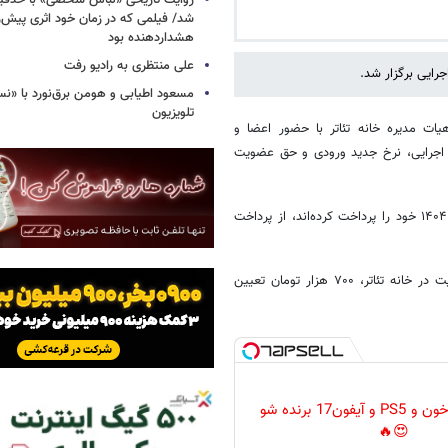
روایت تاریخی «لباس شخصی» با حذفیا
شد/ فیلمی که در زمان خود اثری پیش‌ر
هشداردهنده بود
علی منتظری به رادیو رفت
رایی برگزار شد.
مسعود اطیابی و هومن برق‌نورد با «ن
تلویزیون
یات مدیره خانه تئاتر با حضور اعضا و
 اجرایی، نرخ جدید ورودی و حق عضویت
همچنین بر اساس این مصوبات، اعضایی که حق عضویت سال‌های ۱۴۰۳ و ۱۴۰۴ خود را پرداخت کرده‌اند، از پرداخت
بر اساس مصوبه نخست این جلسه، مبلغ ورودی برای متقاضیان جدید عضویت در خانه تئاتر، ۷۰۰ هزار تومان تعیین
گردونه رو بچرخون و PS5 و آیفون17 برنده شو
😍🔥