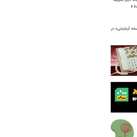
ت دچار تحریف
و و
سخه آزمایشی» در