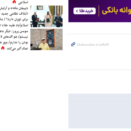
اسلامی
«پیمان مکه» و آرایش
ائتلاف نظامی جدید 
برای تهران دارد؟ / مث
اسلام‌آباد علیه خلاء
سوسن پرور: دیگر «عا
نیستم/ شو آف‌های لاز
بودن را ندارم/ مِهر هم
نمک‌گیر می‌کند