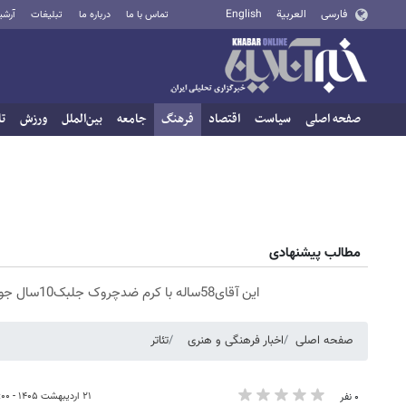
فارسی
العربية
English
تماس با ما
درباره ما
تبلیغات
آرشی
صفحه اصلی
سیاست
اقتصاد
فرهنگ
جامعه
بین‌الملل
ورزش
تا
مطالب پیشنهادی
این آقای58ساله با کرم ضدچروک جلبک10سال جوان شد(سفارش با تخفیف)
صفحه اصلی
اخبار فرهنگی و هنری
تئاتر
۲۱ اردیبهشت ۱۴۰۵ - ۱۷:۰۰
۰ نفر