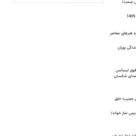
روش صحت/
زه هنرهای معاصر
ندگی پوران
فوق‌ لیسانس
! صدای شکستن
ای عجیب؛ خلق
یمی نماز خواند/