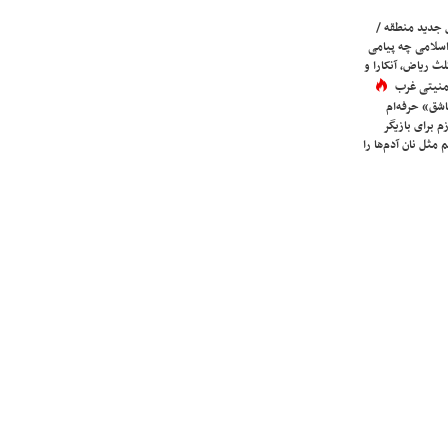
 جدید منطقه /
اسلامی چه پیامی
لث ریاض، آنکارا و
 امنیتی غرب
شق» حرفه‌ام
م برای بازیگر
 مثل نان آدم‌ها را