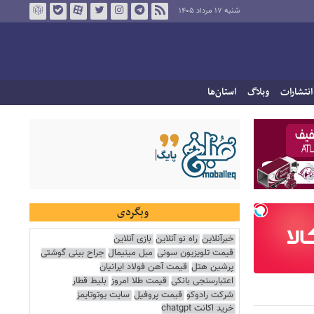
شنبه ۱۷ مرداد ۱۴۰۵
انتشارات
وبلاگ
استان‌ها
وبگردی
خبرآنلاین
راه نو آنلاین
بازی آنلاین
قیمت تلویزیون سونی
مبل مینیمال
جراح بینی گوشتی
پرشین هتل
قیمت آهن فولاد ایرانیان
اعتبارسنجی بانکی
قیمت طلا امروز
بلیط قطار
شرکت رادوکو
قیمت پروفیل
سایت یوتوتایمز
خرید اکانت chatgpt