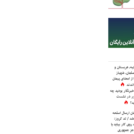
یه، عربستان و
لمان، شهباز
ز امضای پیمان
ندند
برنگار بودید چه
ور در نشست
د؟
ان ارسال اسلحه
شد / تد کروز:
روی کار بیاید یا
جز جمهوری