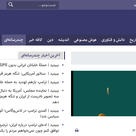
و
ریخ
دانش و فناوری
هوش مصنوعی
اندیشه
دین
کافه خبر
چندرسانه‌ای
آخرین اخبار چندرسانه‌ای
ببینید | حملۀ خلبانان ایرانی بدون GPS به پایگاه آمریکا
ببینید | ‏ سناتور آمریکایی: تنگه هرمز قب
ببینید | ترامپ بازهم تهدید به حمله علی
ببینید | نماینده مجلس: آمریکا به دنبا
سه تصویر نادرست از ایران و تنگه هرمز 
دهد
ببینید | کمدی ترامپ در لاس‌وگاس؛ ک
سیاسی شد!
ببینید | ادعای ترامپ درباره ایران: ترجی
توافق کنم چون نمی‌خواهم مردم را بک