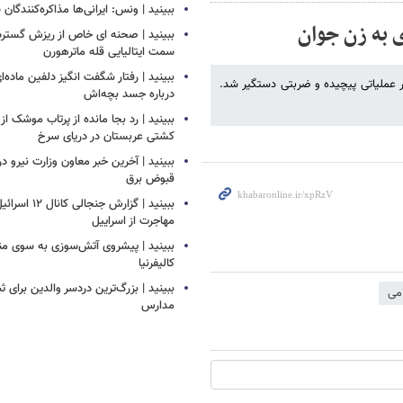
ببینید | ونس: ایرانی‌ها مذاکره‌کنندگ
 به زن جوان
ببینید | صحنه ای خاص از ریزش گستر
سمت ایتالیایی قله ماترهورن
ببینید | رفتار شگفت انگیز دلفین ماده‌ا
در عملیاتی پیچیده و ضربتی دستگیر شد.
درباره جسد بچه‌اش
ببینید | رد بجا مانده از پرتاب موشک 
کشتی‌ عربستان در دریای سرخ
ببینید | آخرین خبر معاون وزارت نیرو در
قبوض برق
ببینید | گزارش جنج
مهاجرت از اسراییل
ببینید | پیشروی آتش‌سوزی به سوی م
کالیفرنیا
ببینید | بزرگ‌ترین دردسر والدین برای ث
می
مدارس