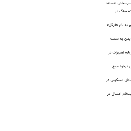
ان سرسختی هستند
ده سنگ در
ی به نام «فرگل»
از یمن به سمت
باره تغییرات در
الی کانال ۱۲ اسرائیل درباره موج
ناطق مسکونی در
بت‌نام امسال در