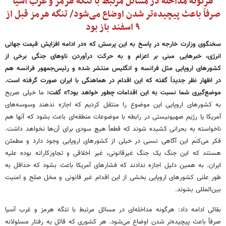
هرگونه مداخله‌ در مسائل مرتبط با تنگه هرمز و غرب آسیا
صرفاً باعث پیچیده‌تر شدن اوضاع می‌شود/ تنگه هرمز قبل از
۹ اسفند باز بود
سخنگوی وزارت خارجه در پاسخ به این پرسش که «در ادامه افزایش قیمت جهانی
انرژی، خبرهایی مبنی بر اعزام و به حرکت درآوردن ناوهای جنگی برخی از
کشورهای اروپایی مثل فرانسه و انگلیس منتشر شده و رئیس‌جمهور فرانسه هم
در اظهار نظر جدیداً گفته که این اقدام در هماهنگی با ایران صورت گرفته است.
موضع‌گیری شما نسبت به این اقدامات چطور خواهد بود؟» گفت:
ما خیلی صریح
به کشورهای اروپایی این موضوع را منتقل کردیم که اجازه ندهند وسوسه‌های
آمریکا یا رژیم صهیونیستی در رابطه با موضوعات منطقه‌ای باعث بشود که آنها هم
ناخواسته به بحرانی کشیده شوند که قطعاً هیچ سودی برای آن‌ها نخواهد داشت.
فکر می‌کنم این آگاهی نسبی در خیلی از کشورهای اروپایی وجود دارد و مطمئن
هستند که این جنگ یک جنگ غیرقانونی، غیر اخلاقی و تجاوزکارانه بوده علیه
ایران. به همین دلیل اجازه ندادند که فشارهای آمریکا باعث بشود که حداقل به
طور علنی کشورهای اروپایی بخشی از این اقدام غیر قانونی و مخل صلح و امنیت
بین‌المللی بشوند.
بقائی ادامه داد: هرگونه مداخله‌ای در مسائل مرتبط با تنگه هرمز و غرب آسیا
صرفاً باعث پیچیده‌تر شدن اوضاع می‌شود. هر کشوری که قائل به رفتار مسئولانه