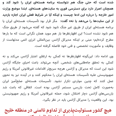
شده است که حتی جنگ هم نتوانسته برنامه هسته‌ای ایران را نابود کند و
همچنان اصرار دارد برای دسترسی فوری به سایت‌های هسته‌ای. ابتدا موضع وزارت
امور خارجه را درباره این ادعا چیست و اینکه آیا در شرایط فعلی ایران اجازه بازدید
از این سایت‌ها را می‌دهد یا نه» گفت:
مگر قرار بود تأسیسات هسته‌ای ایران یا
برنامه هسته‌ای ایران از طریق غیر جنگ نابود شود که گفته می‌شود از طریق جنگ
هم نابود نشده است؟ این اظهارنظرها باز هم موید همان نگرانی است که ما بارها
مطرح کرده‌ایم؛ مبنی بر اینکه مدیرکل آژانس بین‌المللی انرژی اتمی مدتهاست از
وظایف و مأموریت تخصصی و فنی خود فاصله گرفته است.
وی ادامه داد: این‌گونه اظهارنظرها نه کمکی به ارتقای اعتبار آژانس می‌کند و نه
کمکی به تحقق جاه‌طلبی‌های شخصی. آنچه می‌تواند باعث احیای جایگاه آژانس
شود این است که مدیرکل و آژانس هرچه سریع‌تر اقدامات غیرقانونی آمریکا و رژیم
صهیونیستی علیه تأسیسات هسته‌ای ایران را محکوم کنند و در آینده نیز به نحوی
عمل کنند که چنین مواردی تکرار نشود. تأسیسات هسته‌ای صلح‌آمیز ایران
به‌صورت کامل تحت بازرسی مستمر آژانس بوده است. اتفاقی که باعث شد
بازرسی‌های آژانس دچار اختلال شود، حمله غیرقانونی آمریکا و رژیم صهیونیستی
بود. این واقعیت را مدیرکل آژانس باید در نظر بگیرد.
هیچ کشور مسئولیت‌پذیری از تداوم ناامنی در منطقه خلیج