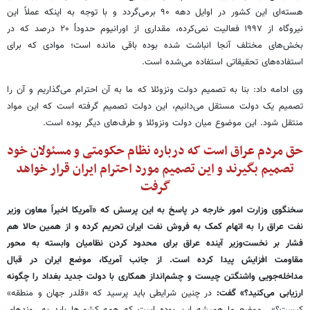
هسته‌ای این کشور در اوایل دهه ۹۰ برمی‌گردد و با توجه به اینکه عملاً این
نیروگاه از ۱۹۹۷ فعالیت نمی‌کرده، مقداری از اورانیوم حدوداً ۲۰ درصد که در
بخش‌های مختلف آنجا انباشت شده بوده باقی مانده است؛ موادی که برای
استفاده‌های تحقیقاتی استفاده می‌شده است.
وی ادامه داد: بنا به تصمیم دولت ونزوئلا که ما به آن احترام می‌گذاریم و آن را
تصمیم یک دولت مستقل می‌دانیم، این دولت تصمیم گرفته است که این مواد
منتقل شود. این موضوع میان دولت ونزوئلا و طرف‌های دیگر بوده است.
حق مردم عراق است که درباره نظام حکومتی و مسئولان خود
تصمیم بگیرند و این تصمیم مورد احترام ایران قرار خواهد
گرفت
سخنگوی وزارت امور خارجه در پاسخ به این پرسش که «آمریکا اخیراً معاون وزیر
نفت عراق را به اتهام کمک به فروش نفت ایران تحریم کرده و از همین حالا هم
فشار بر نخست‌وزیر آینده عراق برای محدود کردن نظامیان وابسته به محور
مقاومت افزایش پیدا کرده است. از جانب آمریکا، موضع ایران در قبال
مداخله‌جویی واشنگتن چیست و چشم‌انداز همکاری با دولت جدید بغداد را چگونه
ارزیابی می‌کنید؟» گفت:
در چنین شرایطی باید پرسید که «قلدر جهان و منطقه»
کیست؟» موضع ما همیشه این بوده است که همه کشورها باید به روندهای