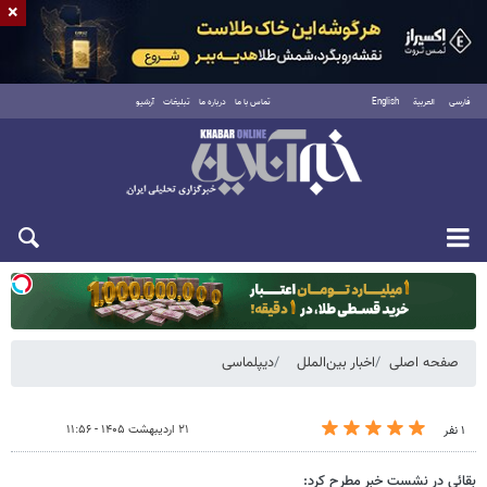
×
فارسی
العربية
English
تماس با ما
درباره ما
تبلیغات
آرشیو
یکشنبه ۱۸ مرداد ۱۴۰۵
صفحه اصلی
اخبار بین‌الملل
دیپلماسی
۲۱ اردیبهشت ۱۴۰۵ - ۱۱:۵۶
۱ نفر
بقائی در نشست خبر مطرح کرد: