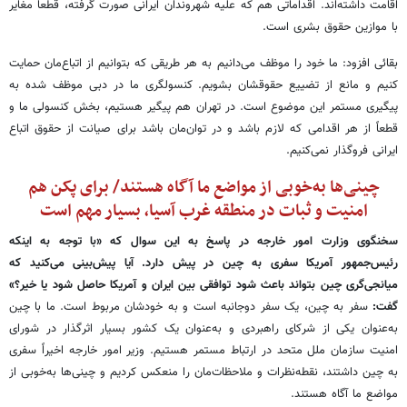
اقامت داشته‌اند. اقداماتی هم که علیه شهروندان ایرانی صورت گرفته، قطعاً مغایر
با موازین حقوق بشری است.
بقائی افزود: ما خود را موظف می‌دانیم به هر طریقی که بتوانیم از اتباع‌مان حمایت
کنیم و مانع از تضییع حقوقشان بشویم. کنسولگری ما در دبی موظف شده به
پیگیری مستمر این موضوع است. در تهران هم پیگیر هستیم، بخش کنسولی ما و
قطعاً از هر اقدامی که لازم باشد و در توان‌مان باشد برای صیانت از حقوق اتباع
ایرانی فروگذار نمی‌کنیم.
چینی‌ها به‌خوبی از مواضع ما آگاه هستند/ برای پکن هم
امنیت و ثبات در منطقه غرب آسیا، بسیار مهم است
سخنگوی وزارت امور خارجه در پاسخ به این سوال که «با توجه به اینکه
رئیس‌جمهور آمریکا سفری به چین در پیش دارد. آیا پیش‌بینی می‌کنید که
میانجی‌گری چین بتواند باعث شود توافقی بین ایران و آمریکا حاصل شود یا خیر؟»
گفت:
سفر به چین، یک سفر دوجانبه است و به خودشان مربوط است. ما با چین
به‌عنوان یکی از شرکای راهبردی و به‌عنوان یک کشور بسیار اثرگذار در شورای
امنیت سازمان ملل متحد در ارتباط مستمر هستیم. وزیر امور خارجه اخیراً سفری
به چین داشتند، نقطه‌نظرات و ملاحظات‌مان را منعکس کردیم و چینی‌ها به‌خوبی از
مواضع ما آگاه هستند.