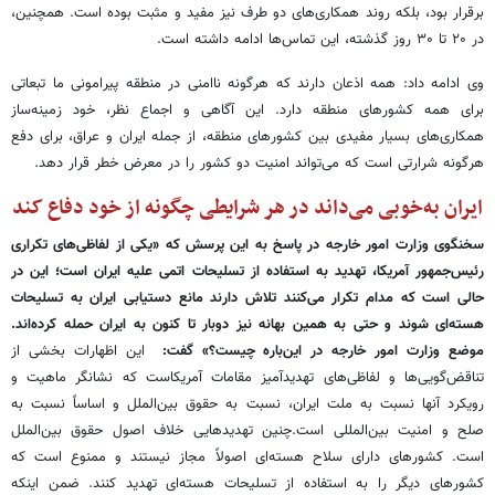
برقرار بود، بلکه روند همکاری‌های دو طرف نیز مفید و مثبت بوده است. همچنین،
در ۲۰ تا ۳۰ روز گذشته، این تماس‌ها ادامه داشته است.
وی ادامه داد: همه اذعان دارند که هرگونه ناامنی در منطقه پیرامونی ما تبعاتی
برای همه کشورهای منطقه دارد. این آگاهی و اجماع نظر، خود زمینه‌ساز
همکاری‌های بسیار مفیدی بین کشورهای منطقه، از جمله ایران و عراق، برای دفع
هرگونه شرارتی است که می‌تواند امنیت دو کشور را در معرض خطر قرار دهد.
ایران به‌خوبی می‌داند در هر شرایطی چگونه از خود دفاع کند
سخنگوی وزارت امور خارجه در پاسخ به این پرسش که «یکی از لفاظی‌های تکراری
رئیس‌جمهور آمریکا، تهدید به استفاده از تسلیحات اتمی علیه ایران است؛ این در
حالی است که مدام تکرار می‌کنند تلاش دارند مانع دستیابی ایران به تسلیحات
هسته‌ای شوند و حتی به همین بهانه نیز دوبار تا کنون به ایران حمله کرده‌اند.
موضع وزارت امور خارجه در این‌باره چیست؟» گفت:
این اظهارات بخشی از
تناقض‌گویی‌ها و لفاظی‌های تهدیدآمیز مقامات آمریکاست که نشانگر ماهیت و
رویکرد آنها نسبت به ملت ایران، نسبت به حقوق بین‌الملل و اساساً نسبت به
صلح و امنیت بین‌المللی است.چنین تهدیدهایی خلاف اصول حقوق بین‌الملل
است. کشورهای دارای سلاح هسته‌ای اصولاً مجاز نیستند و ممنوع است که
کشورهای دیگر را به استفاده از تسلیحات هسته‌ای تهدید کنند. ضمن اینکه