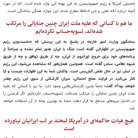
تحمیلی آمریکا و رژیم صهیونیستی به این پهنه آبی وارد شده است. اما در مورد
آنچه درباره لکه نفتی و این ادعاها مطرح شده، این موارد همگی ساختگی است.
ما هم با کسانی که علیه ملت ایران چنین جنایاتی را مرتکب
شده‌اند، تسویه‌حساب نکرده‌ایم
سخنگوی وزارت امور خارجه در پاسخ به این پرسش که «نخست‌وزیر رژیم
صهیونیستی در اظهاراتی گفته است جنگ با ایران هنوز تمام نشده و صراحتاً از
برنامه‌های خود برای خروج اورانیوم از ایران، چه از طریق توافق و چه از طریق
شیوه نظامی، سخن گفته است. همچنین همان‌طور که مشاهده می‌شود، این رژیم
در لبنان نیز در حال نقض آتش‌بس است. واکنش شما به این اظهارات چیست و آیا
فکر می‌کنید در فرایند صلح احتمالی، میزان کارشکنی از سوی این رژیم چقدر
خواهد بود؟» گفت:
حتماً چنین کارشکنی‌هایی وجود دارد. ما نیز با کسانی که علیه
ملت ایران چنین جنایاتی را مرتکب شده‌اند، تسویه‌حساب نکرده‌ایم. اگر فرصتی را
در اختیار نیروهای مسلح ما قرار دهند حتما به بهترین وجه از آن استفاده خواهد
شد.
هیچ هیات حاکمه‌ای در آمریکا لبخند بر لب ایرانیان نیاورده
است