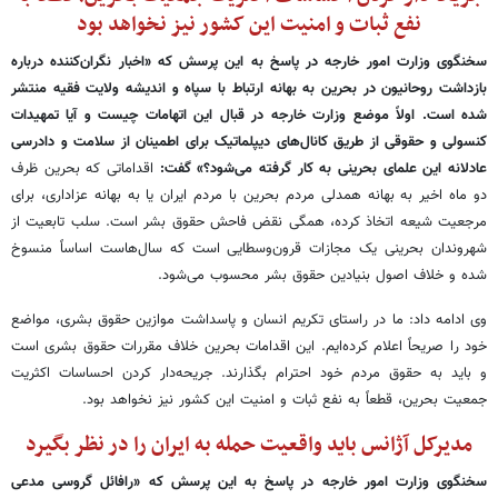
نفع ثبات و امنیت این کشور نیز نخواهد بود
سخنگوی وزارت امور خارجه در پاسخ به این پرسش که «اخبار نگران‌کننده‌ درباره
بازداشت روحانیون در بحرین به بهانه ارتباط با سپاه و اندیشه ولایت فقیه منتشر
شده است. اولاً موضع وزارت خارجه در قبال این اتهامات چیست و آیا تمهیدات
کنسولی و حقوقی از طریق کانال‌های دیپلماتیک برای اطمینان از سلامت و دادرسی
عادلانه این علمای بحرینی به کار گرفته می‌شود؟» گفت:
اقداماتی که بحرین ظرف
دو ماه اخیر به بهانه همدلی مردم بحرین با مردم ایران یا به بهانه عزاداری، برای
مرجعیت شیعه اتخاذ کرده، همگی نقض فاحش حقوق بشر است. سلب تابعیت از
شهروندان بحرینی یک مجازات قرون‌وسطایی است که سال‌هاست اساساً منسوخ
شده و خلاف اصول بنیادین حقوق بشر محسوب می‌شود.
وی ادامه داد: ما در راستای تکریم انسان و پاسداشت موازین حقوق بشری، مواضع
خود را صریحاً اعلام کرده‌ایم. این اقدامات بحرین خلاف مقررات حقوق بشری است
و باید به حقوق مردم خود احترام بگذارند. جریحه‌دار کردن احساسات اکثریت
جمعیت بحرین، قطعاً به نفع ثبات و امنیت این کشور نیز نخواهد بود.
مدیرکل آژانس باید واقعیت حمله به ایران را در نظر بگیرد
سخنگوی وزارت امور خارجه در پاسخ به این پرسش که «رافائل گروسی مدعی