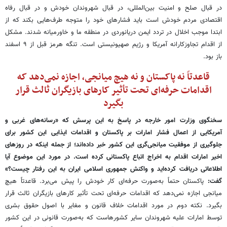
در قبال صلح و امنیت بین‌المللی، در قبال شهروندان خودش و در قبال رفاه
اقتصادی مردم خودش است باید فشارهای خود را متوجه طرف‌هایی بکند که از
ابتدا موجب اخلال در تردد ایمن دریانوردی در منطقه ما و خاورمیانه شدند. مشکل
از اقدام تجاوزکارانه آمریکا و رژیم صهیونیستی است. تنگه هرمز قبل از ۹ اسفند
باز بود.
قاعدتاً نه پاکستان و نه هیچ میانجی، اجازه نمی‌دهد که
اقدامات حرفه‌ای تحت تأثیر کارهای بازیگران ثالث قرار
بگیرد
سخنگوی وزارت امور خارجه در پاسخ به این پرسش که «رسانه‌های غربی و
آمریکایی از اعمال فشار امارات بر پاکستان و اقدامات ایذایی این کشور برای
جلوگیری از موفقیت میانجی‌گری این کشور خبر داده‌اند؛ از جمله اینکه در روزهای
اخیر امارات اقدام به اخراج اتباع پاکستانی کرده است. در مورد این موضوع آیا
اطلاعاتی دریافت کرده‌اید و واکنش جمهوری اسلامی ایران به این رفتار چیست؟»
گفت:
پاکستان حتماً به‌صورت حرفه‌ای کار خودش را پیش می‌برد. قاعدتاً هیچ
میانجی اجازه نمی‌دهد که اقدامات حرفه‌ای تحت تأثیر کارهای بازیگران ثالث قرار
بگیرد. نکته دوم در مورد اقدامات خلاف قانون و مغایر با اصول حقوق بشری
توسط امارات علیه شهروندان سایر کشورهاست که به‌صورت قانونی در این کشور