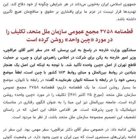
جمهوری اسلامی ایران به‌خوبی می‌داند در هر شرایطی چگونه از خود دفاع کند. این
تهدیدها قرار نیست در عزم ما برای پافشاری بر حقوق و منافع‌مان هیچ تأثیری
داشته باشد.
قطعنامه ۲۷۵۸ مجمع عمومی سازمان ملل متحد، تکلیف را
در مورد «چین واحد» روشن کرده است
سخنگوی وزارت خارجه در پاسخ به این پرسش که «در سفر اخیر آقای عراقچی،
وزیر امور خارجه به پکن برای شرکت در اجلاس راهبردی ایران و چین، بر حمایت
قاطع تهران از اصل «چین واحد» تأکید شد. با توجه به اینکه این اصل یک هنجار
بنیادین در روابط بین‌الملل و مبنای روابط ۱۸۳ کشور با چین است، لطفاً موضع
رسمی خود را در رابطه با مسئله تایوان بفرمایید.» گفت:
در رابطه با تایوان، موضع
ما بسیار روشن است. ما یک قطعنامه داریم؛ قطعنامه ۲۷۵۸ مجمع عمومی
سازمان ملل متحد (مورخ ۲۵ اکتبر ۱۹۷۱) تکلیف را در مورد «چین واحد» روشن
کرده است. جامعه بین‌الملل نیز این مبنا را به عنوان الگوی رفتاری در مناسبات
دیپلماتیک با چین پذیرفته است. هر اقدامی خلاف این اصل، که در راستای
تضعیف این تصمیم مجموعه سازمان ملل متحد باشد، از نظر ما مردود است.
بقائی ادامه داد: در خصوص سفر آقای دکتر عراقچی؛ سفر مهمی بود. این سفر در
ادامه رایزنی‌های مستمری است که بین ایران و چین وجود دارد. در وضعیت کنونی