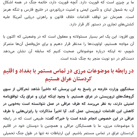
ما بر چیزی است که فوریت دارد. آنچه فوریت دارد، خاتمه جنگ در همه اشکال
آن، به شمول لبنان و تأمین ایمنی و امنیت دریانوردی در خلیج فارس و تنگه هرمز
است. همزمان نیز توقف اقدامات خلاف قانون و راهزنی دریایی آمریکا علیه
کشتی‌های تجاری در دستور کار قرار دارد.
وی افزود: این یک امر بسیار مسئولانه و معقول است که در وضعیتی که اکنون با
آن مواجه هستیم، اولویت‌ها را مدنظر قرار دهیم و برای حل‌وفصل آن‌ها متمرکز
شویم، نه اینکه درباره موضوعاتی صحبت کنیم که سابقه آن نشان می‌دهد
دست‌کم در دو نوبت منجر به جنگ شده است.
در رابطه با موضوعات مرزی در تماس مستمر با بغداد و اقلیم
کردستان عراق هستیم
سخنگوی وزارت خارجه در پاسخ به این پرسش که «اخیراً شاهد تحرکاتی از سوی
گروهک‌های تروریستی در عراق هستیم. با وجود اینکه ایران و عراق یک توافق‌نامه
امنیتی دارند، به نظر می‌رسد که طرف عراقی در عمل نتوانسته است به‌خوبی در
کاهش این اقدامات تروریستی عمل کند. آیا اخیراً مذاکرات یا رایزنی‌هایی با طرف
عراقی در این خصوص انجام شده است یا خیر؟» گفت:
طبیعی است که در رابطه
با موضوعات مرزی، ما با همسایگان عراقی‌ و همچنین با دوستان‌ خود در اقلیم
کردستان عراق در تماس مستمر باشیم. این ارتباطات نه تنها در طول جنگ تحمیلی