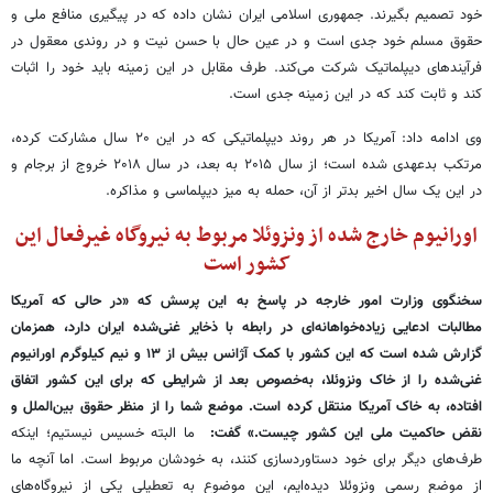
خود تصمیم بگیرند. جمهوری اسلامی ایران نشان داده که در پیگیری منافع ملی و
حقوق مسلم خود جدی است و در عین حال با حسن نیت و در روندی معقول در
فرآیندهای دیپلماتیک شرکت می‌کند. طرف مقابل در این زمینه باید خود را اثبات
کند و ثابت کند که در این زمینه جدی است.
وی ادامه داد: آمریکا در هر روند دیپلماتیکی که در این ۲۰ سال مشارکت کرده،
مرتکب بدعهدی شده است؛ از سال ۲۰۱۵ به بعد، در سال ۲۰۱۸ خروج از برجام و
در این یک سال اخیر بدتر از آن، حمله به میز دیپلماسی و مذاکره.
اورانیوم خارج شده از ونزوئلا مربوط به نیروگاه غیرفعال این
کشور است
سخنگوی وزارت امور خارجه در پاسخ به این پرسش که «در حالی که آمریکا
مطالبات ادعایی زیاده‌خواهانه‌ای در رابطه با ذخایر غنی‌شده ایران دارد، همزمان
گزارش شده است که این کشور با کمک آژانس بیش از ۱۳ و نیم کیلوگرم اورانیوم
غنی‌شده را از خاک ونزوئلا، به‌خصوص بعد از شرایطی که برای این کشور اتفاق
افتاده، به خاک آمریکا منتقل کرده است. موضع شما را از منظر حقوق بین‌الملل و
نقض حاکمیت ملی این کشور چیست.» گفت:
ما البته خسیس نیستیم؛ اینکه
طرف‌های دیگر برای خود دستاوردسازی کنند، به خودشان مربوط است. اما آنچه ما
از موضع رسمی ونزوئلا دیده‌ایم، این موضوع به تعطیلی یکی از نیروگاه‌های