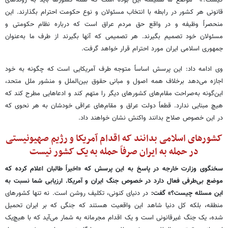
قانونی هر کشور در رابطه با انتخاب مسئولان و نوع حکومت احترام بگذارند. این
منحصراً وظیفه و در واقع حق مردم عراق است که درباره نظام حکومتی و
مسئولان خود تصمیم بگیرند. هر تصمیمی که آنها بگیرند از طرف ما به‌عنوان
جمهوری اسلامی ایران مورد احترام قرار خواهد گرفت.
وی ادامه داد: این پرسش اساساً متوجه طرف آمریکایی است که چگونه به خود
اجازه می‌دهد برخلاف همه اصول و مبانی حقوق بین‌الملل و منشور ملل متحد،
این‌گونه به‌صراحت مقام‌های کشورهای دیگر را متهم کند و ادعاهایی مطرح کند که
هیچ مبنایی ندارد. قطعاً دولت عراق و مقام‌های عراقی خودشان به هر نحوی که
در این خصوص صلاح بدانند واکنش نشان خواهند داد.
کشورهای اسلامی بدانند که اقدام آمریکا و رژیم صهیونیستی
در حمله به ایران صرفاً حمله به یک کشور نیست
سخنگوی وزارت خارجه در پاسخ به این پرسش که «اخیراً طالبان اعلام کرده که
موضع بی‌طرفی فعال دارد در خصوص جنگ ایران و آمریکا. ارزیابی شما نسبت به
این مسئله چیست؟» گفت:
در دنیای کنونی، تکلیف روشن است. نه تنها کشورهای
منطقه، بلکه کل دنیا شاهد این واقعیت هستند که جنگی که بر ایران تحمیل
شده، یک جنگ غیرقانونی است و یک اقدام مجرمانه به شمار می‌آید که با هیچ‌یک