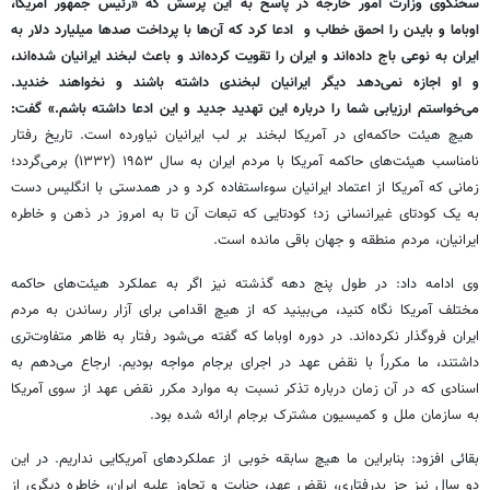
سخنگوی وزارت امور خارجه در پاسخ به این پرسش که «رئیس جمهور آمریکا،
اوباما و بایدن را احمق خطاب و ادعا کرد که آن‌ها با پرداخت صدها میلیارد دلار به
ایران به نوعی باج داده‌اند و ایران را تقویت کرده‌اند و باعث لبخند ایرانیان شده‌اند،
و او اجازه نمی‌دهد دیگر ایرانیان لبخندی داشته باشند و نخواهند خندید.
می‌خواستم ارزیابی شما را درباره این تهدید جدید و این ادعا داشته باشم.» گفت:
هیچ هیئت حاکمه‌ای در آمریکا لبخند بر لب ایرانیان نیاورده است. تاریخ رفتار
نامناسب هیئت‌های حاکمه آمریکا با مردم ایران به سال ۱۹۵۳ (۱۳۳۲) برمی‌گردد؛
زمانی که آمریکا از اعتماد ایرانیان سوءاستفاده کرد و در همدستی با انگلیس دست
به یک کودتای غیرانسانی زد؛ کودتایی که تبعات آن تا به امروز در ذهن و خاطره
ایرانیان، مردم منطقه و جهان باقی مانده است.
وی ادامه داد: در طول پنج دهه گذشته نیز اگر به عملکرد هیئت‌های حاکمه
مختلف آمریکا نگاه کنید، می‌بینید که از هیچ اقدامی برای آزار رساندن به مردم
ایران فروگذار نکرده‌اند. در دوره اوباما که گفته می‌شود رفتار به ظاهر متفاوت‌تری
داشتند، ما مکرراً با نقض عهد در اجرای برجام مواجه بودیم. ارجاع می‌دهم به
اسنادی که در آن زمان درباره تذکر نسبت به موارد مکرر نقض عهد از سوی آمریکا
به سازمان ملل و کمیسیون مشترک برجام ارائه شده بود.
بقائی افزود: بنابراین ما هیچ سابقه خوبی از عملکردهای آمریکایی نداریم. در این
دو سال نیز جز بدرفتاری، نقض عهد، جنایت و تجاوز علیه ایران، خاطره دیگری از