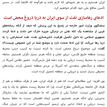
ایران هستیم و به هر شیوه‌ای که لازم باشد و هرگونه که اقتضا کند، در مسیر
تأمین منافع ملی خود اقدام خواهیم کرد.
ادعای رهاسازی نفت از سوی ایران به دریا دروغ محض است
سخنگوی وزارت امور خارجه در پاسخ به این پرسش که «بعد از آنکه رسانه‌های
غربی از مشاهده یک لکه نفتی در نزدیکی جزیره خارک خبر دادند و ادعا کردند
جمهوری اسلامی به دلیل تکمیل ظرفیت ذخیره‌سازی نفت، نفت استخراجی را به
دریا رها می‌کند، آیا این ادعا صحت دارد و موضع شما در این خصوص چیست؟»
گفت:
این موضوع دروغ محض است. ما البته نسبت به آسیب دیدن محیط
زیست منطقه خلیج فارس، دریای عمان و تنگه هرمز بسیار نگران هستیم. سابقه
آسیب به محیط زیست دریایی به چند دهه قبل بازمی‌گردد. حضور نظامی آمریکا در
منطقه و جنگ‌های متعددی که آمریکا بر مردم منطقه تحمیل کرده، پیامدهای
محیطی بسیار شدید و دیرپایی بر منطقه تحمیل کرده است.
وی افزود: این مطالبه‌ای است که هم از طرف ایران، هم از طرف منطقه و هم از
طرف کل جامعه بین‌المللی مطرح است، چرا که محیط زیست متعلق به یک یا چند
کشور خاص نیست. اساساً یکی از دلایلی که ما معتقدیم نیازمند یک سازوکار
مدیریتی برای تنگه هرمز هستیم، همین ایجاد اطمینان نسبت به حفظ محیط
زیست دریایی و اتخاذ تدابیر برای ترمیم آسیب‌هایی است که در جریان جنگ