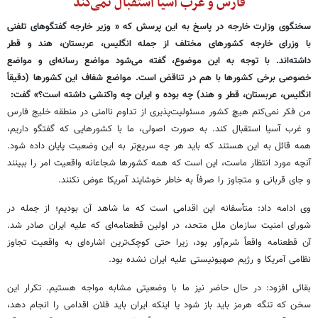
فارس و غرب آسیا استقبال نمی‌کند
سخنگوی وزارت خارجه در پاسخ به این پرسش که « وزیر خارجه گفتگوهای تلفنی
با وزرای خارجه کشورهای مختلف از جمله انگلیس، عربستان، هند و قطر
داشته‌اند. با توجه به این موضوع، گفته می‌شود مواضع رسانه‌ای و مواضع
خصوصی برخی کشورها با هم در تناقض است. مواضع شفاف این کشورها (دقیقاً
انگلیس، عربستان، قطر و هند) چه بوده و ایران چه واکنشی داشته است؟» گفت:
من فکر نمی‌کنم هیچ کشور مسئولیت‌پذیری از تداوم ناامنی در منطقه خلیج فارس
و غرب آسیا استقبال کند. به صورت اصولی، ما با کشورهایی که گفتگو داریم،
همه قائل به این هستند که باید هر چه سریع‌تر به این وضعیت پایان داده شود.
آنچه مورد انتظار ماست، این است که همه کشورها شجاعانه واقعیت امر را ببینند
و جای قربانی و متجاوز را صرفاً به خاطر خوشایند آمریکا عوض نکنند.
وی ادامه داد: متأسفانه این اقدامی است که ما شاهد آن بودیم؛ از جمله در
شورای امنیت سازمان ملل متحد، در اولین قطعنامه‌ای که علیه ایران صادر شد.
آن قطعنامه واقعاً شرم‌آور بود، زیرا حتی کوچک‌ترین اشاره‌ای به واقعیت تجاوز
نظامی آمریکا و رژیم صهیونیستی علیه ایران نشده بود.
بقائی افزود: در حال حاضر نیز ما با وضعیتی مشابه مواجه هستیم. تکرار این
سخن که تنگه هرمز باید باز شود یا اینکه ایران باید فلان اقدامی را انجام دهد،