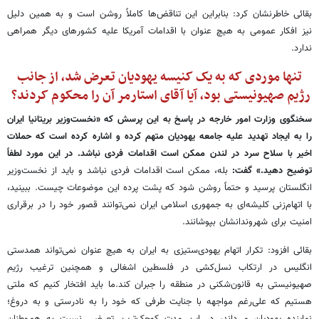
بقائی خاطرنشان کرد: بنابراین این تناقض‌ها کاملاً روشن است و به همین دلیل
نیز افکار عمومی به هیچ عنوان با اقدامات آمریکا علیه کشورهای دیگر همراهی
ندارد.
تنها موردی که به یک کنیسه یهودیان تعرض شد، از جانب
رژیم صهیونیستی بود، آیا آقای استارمر آن را محکوم کردند؟
سخنگوی وزارت امور خارجه در پاسخ به این پرسش که «نخست‌وزیر بریتانیا ایران
را به ایجاد تهدید علیه جامعه یهودیان متهم کرده و اشاره کرده است که حملات
اخیر با سلاح سرد در لندن ممکن است اقدامات فردی نباشد. در این مورد لطفاً
توضیح دهید.» گفت:
بله، ممکن است اقدامات فردی نباشد و باید از نخست‌وزیر
انگلستان پرسید و حتماً روشن شود که پشت پرده این موضوعات چیست. ببینید،
با اتهام‌زنی کلیشه‌ای به جمهوری اسلامی ایران نمی‌توانند قصور خود را در برقراری
امنیت برای شهروندانشان بپوشانند.
بقائی افزود: تکرار اتهام‌ یهودی‌ستیزی به ایران به هیچ عنوان نمی‌تواند همدستی
انگلیس در ارتکاب نسل‌کشی در فلسطین اشغالی و همچنین ترغیب رژیم
صهیونیستی به قانون‌شکنی در منطقه را جبران کند.ما باید افتخار کنیم که ملتی
هستیم که علی‌رغم مواجهه با جنایت طرفی که خود را به نادرستی و به دروغ؛
نماینده یهودیان می‌داند، در این مدت کوچک‌ترین تعرضی نسبت به هم‌وطنان