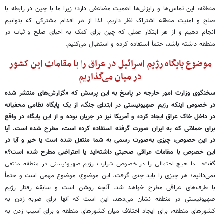
منطقه، این تماس‌ها و رایزنی‌ها اهمیت مضاعفی دارد؛ زیرا ما با چین در رابطه با
صلح و امنیت منطقه اشتراک نظر داریم. لذا از هر اقدام مشترکی که بتوانیم
انجام دهیم و از هر ابتکار عملی که چین برای کمک به احیای صلح و ثبات در
منطقه داشته باشد، حتماً استفاده کرده و استقبال می‌کنیم.
موضوع پایگاه رژیم اسرائیل در عراق را با مقامات این کشور
در میان می‌گذاریم
سخنگوی وزارت امور خارجه در پاسخ به این پرسش که «گزارش‌های منتشر شده
در خصوص اینکه رژیم صهیونیستی در ابتدای جنگ، از یک پایگاه نظامی مخفیانه
در داخل خاک عراق ایجاد کرده و آمریکا نیز در جریان بوده و از این پایگاه در واقع
برای حملاتی که به ایران صورت گرفته استفاده کرده است، مطرح شده است. آیا
در این خصوص، چیزی به‌صورت رسمی به شما منتقل شده است یا خیر و آیا در
این خصوص با مقامات عراقی صحبتی داشته‌اید یا اعتراضی مطرح شده است؟»
گفت:
ما هیچ احتمالی را در خصوص شرارت رژیم صهیونیستی در منطقه منتفی
نمی‌دانیم؛ هر چیزی را باید جدی گرفت. این موضوع، موضوع مهمی است و حتماً
با طرف‌های عراقی مطرح خواهد شد. آنچه روشن است و سابقه رفتار رژیم
صهیونیستی در منطقه نشان می‌دهد، این است که آنها برای ضربه زدن به
کشورهای منطقه، برای ایجاد اختلاف میان کشورهای منطقه و برای آسیب زدن به