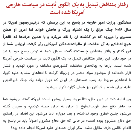
رفتار متناقض تبدیل به یک الگوی ثابت در سیاست خارجی
آمریکا شده است
سخنگوی وزارت امور خارجه در پاسخ به این پرسش که «رئیس‌جمهور آمریکا در
سال ۲۰۱۶ جنگ عراق را یک اشتباه بزرگ و فاحش خواند اما امروز او همان
مسیری را می‌رود که در گذشته آن را نقد می‌کرد و با همین حرف‌ها که ظاهراً
هیچ اعتقادی به آن نداشت، از مالیات‌دهندگان آمریکایی رأی گرفت. ارزیابی شما از
این گفتار و رفتار متناقض چیست؟» گفت:
سوال شما به نوعی پاسخ خود را نیز
در خود دارد. این رفتار متناقض تبدیل به یک الگوی ثابت در سیاست خارجی آمریکا
شده است. بارها به بهانه‌های مختلف، کشورهای مختلف را مورد تهدید و فشار
قرار داده‌اند؛ از موضوع مواد مخدر در ونزوئلا گرفته تا ادعاهای مشابه علیه کوبا،
تا ادعاهای مربوط به بمب هسته‌ای در ایران که دوبار بهانه یک جنگ غیرقانونی
علیه ایران شده و کماکان نیز همان گزاره تکرار می‌شود.
وی ادامه داد: در عین حال، تناقض‌ها بسیار روشن است؛ این‌که گفته می‌شود «ما
به خاطر دفع خطر قریب‌الوقوع از ایران به ایران حمله کردیم» و سپس گفته
می‌شود چنین خطری وجود نداشته، و بعد دوباره ادعا می‌شود این اقدام در راستای
حق دفاع مشروع بوده است؛ در حالی که حق دفاع مشروع اصولاً باید در پاسخ به
اقدام نظامی طرف مقابل باشد. مگر ایران حمله‌ای علیه آمریکا انجام داده بود؟