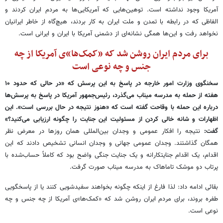
آمریکا وجود نداشته است. توهین‌هایی که آمریکایی‌ها به مردم ایران کردند و
الفاظی که در رابطه با تمدن و ملت ایران به کار بردند، هیچ‌گاه از خاطر ایرانیان
نخواهد رفت و این‌ها همگی نشانه‌ای از دشمنی آمریکا با ایران و ایرانی است.
برای مردم ایران روشن شد که «کمک‌ها»ی آمریکا از چه
جنس و چه نوعی است
سخنگوی وزارت امور خارجه در پاسخ به این پرسش که «در حالی که حدود ۱۰
هفته از حمله به مدرسه میناب می‌گذرد، رئیس‌جمهور آمریکا در پاسخ به پرسش‌ها
درباره این حمله با وقاحت گفته است که «هنوز نتیجه در حال بررسی است». این
اظهارات و شانه خالی کردن از مسئولیت این جنایت را چگونه ارزیابی می‌کنید؟»
گفت:
نتیجه را افکار عمومی و وجدان بین‌المللی همان روزها در معرض نظر
همگان گذاشتند. وجدان عمومی جهانی و وجدان انسانی تشخیص دادند که این
اقدام، یک اقدام جنایتکارانه و یک جنایت جنگی واضح بود که کاملاً حساب‌شده با
پرتاب دو موشک تاماهاک به مدرسه میناب صورت گرفت.
بقائی ادامه داد: لذا فارغ از اینکه چگونه بخواهند سفیدشویی کنند یا از پاسخگویی
طفره بروند، برای مردم ایران روشن شد که «کمک‌ها»ی آمریکا از چه جنس و چه
نوعی است.