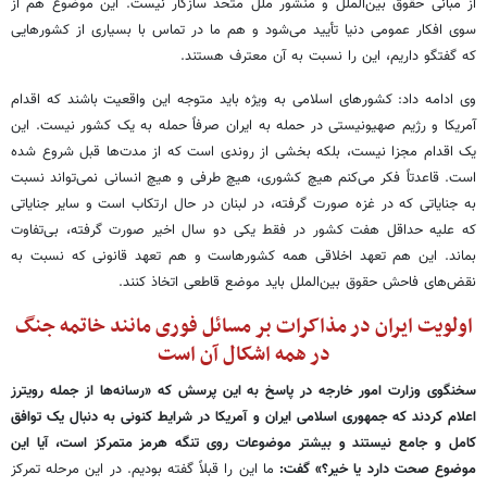
از مبانی حقوق بین‌الملل و منشور ملل متحد سازگار نیست. این موضوع هم از
سوی افکار عمومی دنیا تأیید می‌شود و هم ما در تماس با بسیاری از کشورهایی
که گفتگو داریم، این را نسبت به آن معترف هستند.
وی ادامه داد: کشورهای اسلامی به ویژه باید متوجه این واقعیت باشند که اقدام
آمریکا و رژیم صهیونیستی در حمله به ایران صرفاً حمله به یک کشور نیست. این
یک اقدام مجزا نیست، بلکه بخشی از روندی است که از مدت‌ها قبل شروع شده
است. قاعدتاً فکر می‌کنم هیچ کشوری، هیچ طرفی و هیچ انسانی نمی‌تواند نسبت
به جنایاتی که در غزه صورت گرفته، در لبنان در حال ارتکاب است و سایر جنایاتی
که علیه حداقل هفت کشور در فقط یکی دو سال اخیر صورت گرفته، بی‌تفاوت
بماند. این هم تعهد اخلاقی همه کشورهاست و هم تعهد قانونی که نسبت به
نقض‌های فاحش حقوق بین‌الملل باید موضع قاطعی اتخاذ کنند.
اولویت ایران در مذاکرات بر مسائل فوری مانند خاتمه جنگ
در همه اشکال آن است
سخنگوی وزارت امور خارجه در پاسخ به این پرسش که «رسانه‌ها از جمله رویترز
اعلام کردند که جمهوری اسلامی ایران و آمریکا در شرایط کنونی به دنبال یک توافق
کامل و جامع نیستند و بیشتر موضوعات روی تنگه هرمز متمرکز است، آیا این
موضوع صحت دارد یا خیر؟» گفت:
ما این را قبلاً گفته بودیم. در این مرحله تمرکز