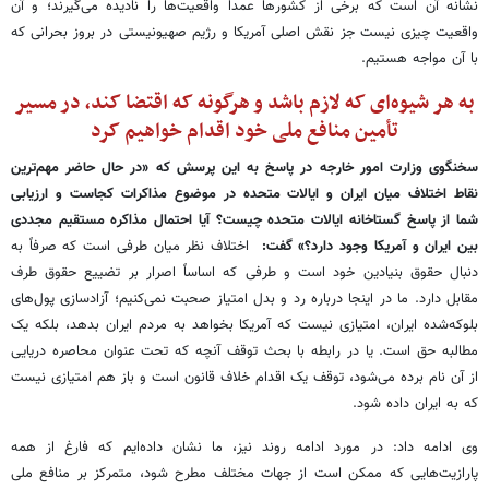
نشانه آن است که برخی از کشورها عمداً واقعیت‌ها را نادیده می‌گیرند؛ و آن
واقعیت چیزی نیست جز نقش اصلی آمریکا و رژیم صهیونیستی در بروز بحرانی که
با آن مواجه هستیم.
به هر شیوه‌ای که لازم باشد و هرگونه که اقتضا کند، در مسیر
تأمین منافع ملی خود اقدام خواهیم کرد
سخنگوی وزارت امور خارجه در پاسخ به این پرسش که «در حال حاضر مهم‌ترین
نقاط اختلاف میان ایران و ایالات متحده در موضوع مذاکرات کجاست و ارزیابی
شما از پاسخ گستاخانه ایالات متحده چیست؟ آیا احتمال مذاکره مستقیم مجددی
بین ایران و آمریکا وجود دارد؟» گفت:
اختلاف نظر میان طرفی است که صرفاً به
دنبال حقوق بنیادین خود است و طرفی که اساساً اصرار بر تضییع حقوق طرف
مقابل دارد. ما در اینجا درباره رد و بدل امتیاز صحبت نمی‌کنیم؛ آزادسازی پول‌های
بلوکه‌شده ایران، امتیازی نیست که آمریکا بخواهد به مردم ایران بدهد، بلکه یک
مطالبه حق است. یا در رابطه با بحث توقف آنچه که تحت عنوان محاصره دریایی
از آن نام برده می‌شود، توقف یک اقدام خلاف قانون است و باز هم امتیازی نیست
که به ایران داده شود.
وی ادامه داد: در مورد ادامه روند نیز، ما نشان داده‌ایم که فارغ از همه
پارازیت‌هایی که ممکن است از جهات مختلف مطرح شود، متمرکز بر منافع ملی