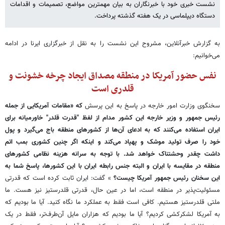
نشست خبری خود با خبرنگاران به بیان مهمترین مواضع، تصمیمات و اقدامات
دستگاه دیپلماسی در یک هفته گذشته پرداخت.
به گزارش خبرآنلاین، مشروح این نشست را به نقل از خبرگزاری ایرنا در ادامه
می‌خوانیم:
نفس حضور آمریکا در منطقه مصداق ایجاد چرخه خشونت و
قلدری است
سخنگوی وزارت امور خارجه در پاسخ به این پرسش
که «مقامات آمریکایی از جمله
رئیس جمهور و وزیر خارجه این کشور مدام از لفظ "قدرت قلدر" خاورمیانه برای
ایران استفاده می‌کنند که به ادعای آن‌ها از کشورهای منطقه باج می‌گیرد و پول
خود را صرف تولید موشک و پهپاد می‌کند و اینکه اگر چنین کشوری بمب اتم
داشت چقدر وحشتناک خواهد شد. با توجه به سرانه هزینه نظامی کشورهای
منطقه در مقایسه با ایران و البته جنس رابطه ایران با این کشورها، پاسخ شما به
این سخنان رئیس جمهور آمریکا چیست؟
» گفت: ایران ثابت کرده است که قدرتی
مسئولیت‌پذیر در منطقه است، اما در عین حال، قدرتی قلدرستیز نیز هست. ما
ملتی قلدرستیز هستیم. کافی است فقط به عملکرد ما نگاه کنید. آیا ما بودیم که
به آمریکا لشکرکشی کردیم؟ آیا ما بودیم که هزاران مایل آن‌طرف‌تر، فقط در یک