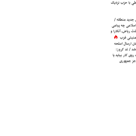
ی با حزب نزدیک
 جدید منطقه /
اسلامی چه پیامی
لث ریاض، آنکارا و
 امنیتی غرب
ان ارسال اسلحه
شد / تد کروز:
روی کار بیاید یا
جز جمهوری