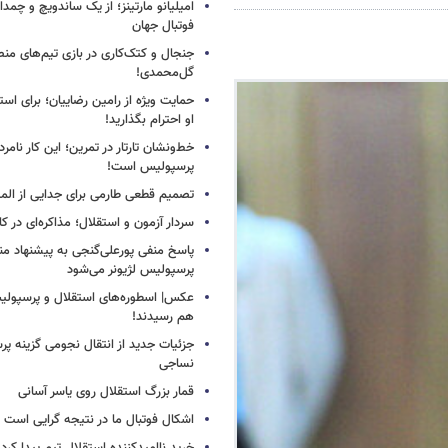
امیلیانو مارتینز؛ از یک ساندویچ و چمد
فوتبال جهان
جنجال و کتک‌کاری در بازی تیم‌های منص
گل‌محمدی!
حمایت ویژه از رامین رضاییان؛ برای است
او احترام بگذارید!
خط‌ونشان تارتار در تمرین؛ این کار نامر
پرسپولیس است!
تصمیم قطعی طارمی برای جدایی از الم
سردار آزمون و استقلال؛ مذاکره‌ای در کار
پاسخ منفی پورعلی‌گنجی به پیشنهاد م
پرسپولیس لژیونر می‌شود
عکس| اسطوره‌های استقلال و پرسپولی
هم رسیدند!
جزئیات جدید از انتقال نجومی گزینه پ
نساجی
قمار بزرگ استقلال روی یاسر آسانی
اشکال فوتبال ما در نتیجه گرایی است