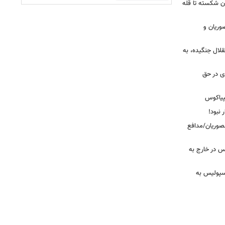
ان شکسته تا قله
وریان و
قلال جنگیده، به
دی در حق
پیاکوس
 نبود!
نصوریان/مدافع
س در خارج به
رسپولیس به