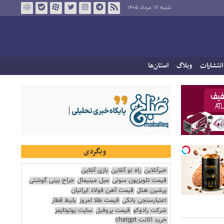
شنبه ۱۷ مرداد ۱۴۰۵
انتشارات
وبلاگ
استان‌ها
وبگردی
خبرآنلاین
راه نو آنلاین
بازی آنلاین
قیمت تلویزیون سونی
مبل مینیمال
جراح بینی گوشتی
پرشین هتل
قیمت آهن فولاد ایرانیان
اعتبارسنجی بانکی
قیمت طلا امروز
بلیط قطار
شرکت رادوکو
قیمت پروفیل
سایت یوتوتایمز
خرید اکانت chatgpt