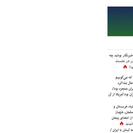
برنگار بودید چه
ور در نشست
د؟
که می‌گوییم
حال مذاکره
ران معجزه بود/
ن بود آمریکا از آن
یه، عربستان و
لمان، شهباز
ز امضای پیمان
ندند
لبنان با ایران /