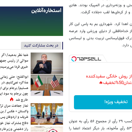
ی و وزنه‌برداری در المپیک بودند. هادی
له‌زدگان اهدا کرد. شهرداری بم به پاس این کار
 از خداحافظی از دنیای ورزشی وارد عرصه
درک فوق‌لیسانس تربیت بدنی و لیسانس
در بحث مشارکت کنید
شما نظر بدهید/ اگر خ
سوالی از رئیس جمه
خبری فردا می‌پرسیدی
 از روش خانگی سفیدکننده
ابوالفتح: حتی زمانی 
مذاکره نمی‌کنیم، در 
دان50%تخفیف🔥
هستیم/ برجام برای ای
چون برجام به سود ایرا
خارج شد
تخفیف ویژه!
نماز جماعت سران ترک
پاکستان + عکس / بن‌س
شریف و اردوغان پس ا
ساعی در مجمع انتخاباتی فدراسیون تکواندو در تاریخ ۱۵ دی ۱۴۰۰ توانست با کسب ۲۹ رأی از مجموع ۵۶ رأی به عنوان
دفاع مشترک نماز خوا
رئیس فدراسیون تکواندو انتخاب شود. و حالا در مجمع امروز، با ۳۹ رأی از ۵۳ رأی مأخوذه، بار دیگر اعتماد اعضا را
راز دشمنی وزیرخارجه 