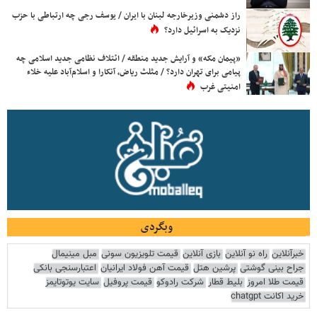
راز دشمنی وزیرخارجه لبنان با ایران / یوسف رجی چه ارتباطی با حزب
نزدیک به اسرائیل دارد؟
«پیمان مکه» و آرایش جدید منطقه / ائتلاف نظامی جدید اسلامی چه
پیامی برای تهران دارد؟ / مثلث ریاض، آنکارا و اسلام‌آباد علیه خلاء
امنیتی غرب
وبگردی
خبرآنلاین
راه نو آنلاین
بازی آنلاین
قیمت تلویزیون سونی
مبل مینیمال
جراح بینی گوشتی
پرشین هتل
قیمت آهن فولاد ایرانیان
اعتبارسنجی بانکی
قیمت طلا امروز
بلیط قطار
شرکت رادوکو
قیمت پروفیل
سایت یوتوتایمز
خرید اکانت chatgpt