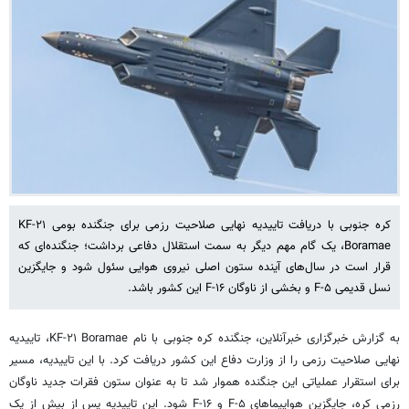
کره جنوبی با دریافت تاییدیه نهایی صلاحیت رزمی برای جنگنده بومی KF-۲۱
Boramae، یک گام مهم دیگر به سمت استقلال دفاعی برداشت؛ جنگنده‌ای که
قرار است در سال‌های آینده ستون اصلی نیروی هوایی سئول شود و جایگزین
نسل قدیمی F-۵ و بخشی از ناوگان F-۱۶ این کشور باشد.
به گزارش خبرگزاری خبرآنلاین، جنگنده کره جنوبی با نام KF-۲۱ Boramae، تاییدیه
نهایی صلاحیت رزمی را از وزارت دفاع این کشور دریافت کرد. با این تاییدیه، مسیر
برای استقرار عملیاتی این جنگنده هموار شد تا به عنوان ستون فقرات جدید ناوگان
رزمی کره، جایگزین هواپیماهای F-۵ و F-۱۶ شود. این تاییدیه پس از بیش از یک