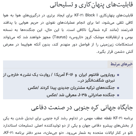
قابلیت‌های پنهان‌کاری و تسلیحاتی
قابلیت‌های پنهان‌کاری KF-۲۱ Block I برای ایجاد برتری در درگیری‌های هوا به‌ هوا
کافی تلقی می‌شود، اما برای انجام عملیات‌های نفوذی در حریم هوایی با پدافند
قدرتمند (مانند کره شمالی) ناکافی است. با این حال، این جنگنده‌ها به نسخه
بومی و ارتقایافته موشک کروز «تاروس» (Taurus) مجهز خواهند شد که می‌تواند
استحکامات زیرزمینی را از فواصل دور منهدم کند، بدون آنکه هواپیما در معرض
آتش دشمن قرار بگیرد.
خبرهای مرتبط
رویارویی فانتوم ایران و F-۱۶ آمریکا / روایت یک نشریه خارجی از
نبردی شگفت‌انگیز در…
جنگنده‌های ترکیه مشتریان جدیدی پیدا کردند /عکس
جنگنده صادراتی J-۳۵ معرفی شد /عکس
جایگاه جهانی کره جنوبی در صنعت دفاعی
برنامه KF-۲۱ نقطه عطف مهمی در تداوم رشد کره جنوبی برای تبدیل شدن به یکی
از بخش‌های پیشرو دفاعی جهان و یکی از دو تولیدکننده اصلی تسلیحات استاندارد
ناتو در کنار ایالات متحده به شمار می‌رود. «نو جی‌مان»، مدیر دفتر برنامه KF-۲۱،