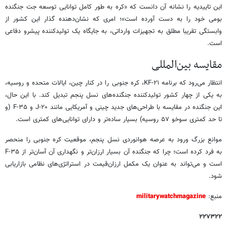
این تاییدیه را نشانه آن دانست که «کره به طور کامل توانایی توسعه جت جنگنده
بومی خود را به دست آورده است»؛ امری که نشان‌دهنده گذار این کشور از
وابستگی تقریبا مطلق به تجهیزات وارداتی، به جایگاه یک تولیدکننده پیشرو دفاعی
است.
مقایسه بین‌المللی
انتظار می‌رود که برنامه KF-۲۱، کره جنوبی را در کنار چین، ایالات متحده و روسیه،
به یکی از چهار کشور تولیدکننده جنگنده‌های نسل پنجم تبدیل کند. با این حال،
این جنگنده در مقایسه با طراحی‌های جدید چینی و آمریکایی مانند J-۲۰ و F-۳۵ (و
تا حد کمتری سوخو ۵۷ روسیه) بسیار ساده‌تر و دارای توانایی‌های کمتری است.
موانع بزرگ ورود به عرصه هوانوردی نسل پنجم، موقعیت کره جنوبی را منحصر
به‌ فرد کرده است؛ چرا که جنگنده آن بسیار ارزان‌تر و نگهداری آن آسان‌تر از F-۳۵
است و می‌تواند به عنوان یک مکمل ارزان‌قیمت در استراتژی‌های نظامی بازاریابی
شود.
منبع:
militarywatchmagazine
۲۲۷۳۲۲