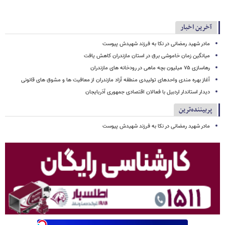
آخرین اخبار
مادر شهید رمضانی در نکا به فرزند شهیدش پیوست
میانگین زمان خاموشی برق در استان مازندران کاهش یافت
رهاسازی ۷۵ میلیون بچه ماهی در رودخانه های مازندران
آغاز بهره مندی واحدهای تولییدی منطقه آزاد مازندران از معافیت ها و مشوق های قانونی
دیدار استاندار اردبیل با فعالان اقتصادی جمهوری آذربایجان
پربیننده‌ترین
مادر شهید رمضانی در نکا به فرزند شهیدش پیوست