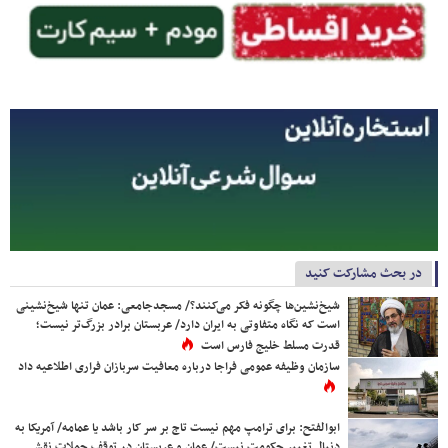
در بحث مشارکت کنید
شیخ‌نشین‌ها چگونه فکر می‌کنند؟/ مسجدجامعی: عمان تنها شیخ‌نشینی
است که نگاه متفاوتی به ایران دارد/ عربستان برادر بزرگ‌تر نیست؛
قدرت مسلط خلیج فارس است
سازمان وظیفه عمومی فراجا درباره معافیت سربازان فراری اطلاعیه داد
ابوالفتح: برای ترامپ مهم نیست تاج بر سر کار باشد یا عمامه/ آمریکا به
دنبال تغییر حکومت نیست/ عمان و عربستان در توقف حملات نقش