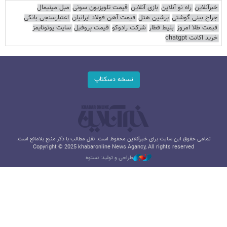
خبرآنلاین
راه نو آنلاین
بازی آنلاین
قیمت تلویزیون سونی
مبل مینیمال
جراح بینی گوشتی
پرشین هتل
قیمت آهن فولاد ایرانیان
اعتبارسنجی بانکی
قیمت طلا امروز
بلیط قطار
شرکت رادوکو
قیمت پروفیل
سایت یوتوتایمز
خرید اکانت chatgpt
نسخه دسکتاپ
تمامی حقوق این سایت برای خبرآنلاین محفوظ است. نقل مطالب با ذکر منبع بلامانع است.
Copyright © 2025 khabaronline News Agancy, All rights reserved
طراحی و تولید: نستوه