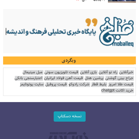
وبگردی
خبرآنلاین
راه نو آنلاین
بازی آنلاین
قیمت تلویزیون سونی
مبل مینیمال
جراح بینی گوشتی
پرشین هتل
قیمت آهن فولاد ایرانیان
اعتبارسنجی بانکی
قیمت طلا امروز
بلیط قطار
شرکت رادوکو
قیمت پروفیل
سایت یوتوتایمز
خرید اکانت chatgpt
نسخه دسکتاپ