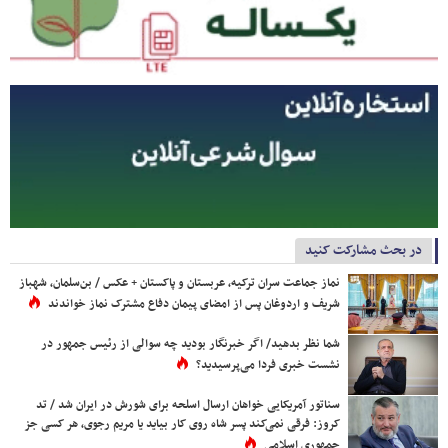
در بحث مشارکت کنید
نماز جماعت سران ترکیه، عربستان و پاکستان + عکس / بن‌سلمان، شهباز
شریف و اردوغان پس از امضای پیمان دفاع مشترک نماز خواندند
شما نظر بدهید/ اگر خبرنگار بودید چه سوالی از رئیس جمهور در
نشست خبری فردا می‌پرسیدید؟
سناتور آمریکایی خواهان ارسال اسلحه برای شورش در ایران شد / تد
کروز: فرقی نمی‌کند پسر شاه روی کار بیاید یا مریم رجوی، هر کسی جز
جمهوری اسلامی