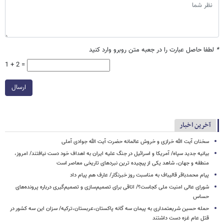
*
لطفا حاصل عبارت را در جعبه متن روبرو وارد کنید
1 + 2 =
ارسال
آخرین اخبار
سخنان آیت الله خرازی و خروش عالمانه حضرت آیت الله جوادی آملی
بیانیه جدید سپاه/ آمریکا و اسرائیل در جنگ علیه ایران به اهداف خود دست نیافتند/ امروز،
منطقه و جهان، شاهد یکی از پیچیده ترین نبردهای تاریخی معاصر است
پیام محمدباقر قالیباف به مناسبت روز خبرنگار/ عارف هم پیام داد
شورای عالی امنیت ملی کجاست؟/ اتاقی برای تصمیم‌سازی و تصمیم‌گیری درباره پرونده‌های
حساس
حمله حسین شریعتمداری به پیمان سه گانه پاکستان،عربستان،ترکیه/ سزان این سه کشور در
قتل عام غزه دست داشتند