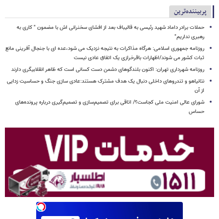
پربیننده‌ترین
حملات برادر داماد شهید رئیسی به قالیباف بعد از افشای سخنرانی اش با مضمون " کاری به
رهبری نداریم"
روزنامه جمهوری اسلامی: هرگاه مذاکرات به نتیجه نزدیک می شود،عده ای با جنجال آفرینی مانع
ثبات کشور می شوند/اظهارات باقرخرازی یک اتفاق عادی نیست
روزنامه شهرداری تهران: اکنون بلندگوهای دشمن دست کسانی است که ظاهر انقلابیگری دارند
نتانیاهو و تندروهای داخلی دنبال یک هدف مشترک هستند:عادی سازی جنگ و حساسیت زدایی
از آن
شورای عالی امنیت ملی کجاست؟/ اتاقی برای تصمیم‌سازی و تصمیم‌گیری درباره پرونده‌های
حساس