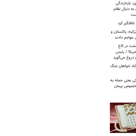
: بازدارندگی
 به دنبال نظام
است
غافلگیر کرد
کیه، پاکستان و
 مهاجم دادند
حشت در کاخ
مریکا / رئیس
 دروغ می‌گوید
باد خواهان جنگ
کی یعنی حمله به
ر خصوص پیمان