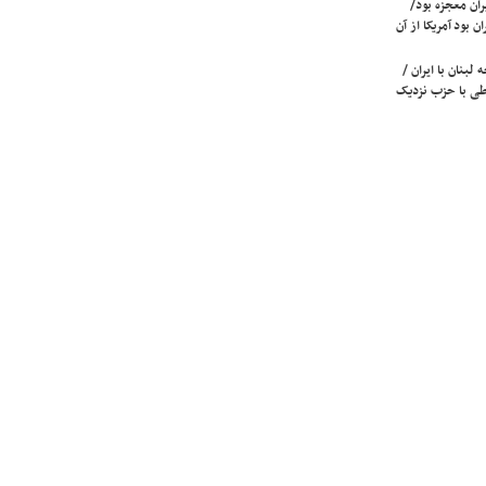
ران معجزه بود/
ن بود آمریکا از آن
لبنان با ایران /
ی با حزب نزدیک