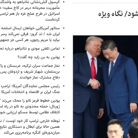
کپسول آتش‌نشانی نتانیاهو به واشنگتن
مأموریت محرمانه درمر در کاخ سفید؛ دو
ود/ نگاه ویژه
اسرائیل در طرح صلح غزه باز هم ترام
کرده‌است
سناتور آمریکایی خواهان ارسال اسلحه
ایران شد / تد کروز: فرقی نمی‌کند پسر 
بیاید یا مریم رجوی، هر کسی جز جمهو
تماس تلفنی مودی و نتانیاهو درباره تح
پوتین به بن زاید چه گفت؟
نماز جماعت سران ترکیه، عربستان و پ
بن‌سلمان، شهباز شریف و اردوغان پس ا
دفاع مشترک نماز خواندند
رئیس مجلس نمایندگان آمریکا: ترامپ 
جنگ ایران بر اقتصاد و انتخابات آمریکا
پوتین خطوط قرمز ناتو را محک می‌زند /
ژورنال: حمله محدودی به ناتو در راه ا
ائتلاف نظامی توسط مسکو ارزیابی شود
توطئه خارجی ترامپ کار خود اوست / نیوی
همین حالا برای ابطال و دستکاری نتایج
میان‌دوره‌ای کنگره برنامه‌ریزی می‌کند