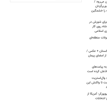
 می‌رود /
ربرگردان
پ را خشمگین
 برای شورش در
شاه روی کار
ری اسلامی
ولات منطقه‌ای
اکستان + عکس /
ز امضای پیمان
به پیامدهای
 اذعان کرده است
 وال‌استریت
ست تا واکنش این
ورکر: آمریکا از
 انتخابات