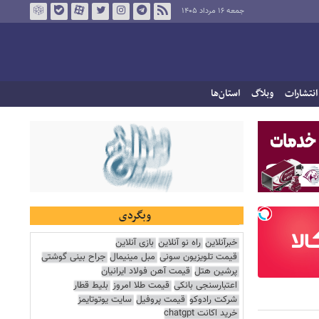
جمعه ۱۶ مرداد ۱۴۰۵
انتشارات
وبلاگ
استان‌ها
وبگردی
خبرآنلاین
راه نو آنلاین
بازی آنلاین
قیمت تلویزیون سونی
مبل مینیمال
جراح بینی گوشتی
پرشین هتل
قیمت آهن فولاد ایرانیان
اعتبارسنجی بانکی
قیمت طلا امروز
بلیط قطار
شرکت رادوکو
قیمت پروفیل
سایت یوتوتایمز
خرید اکانت chatgpt