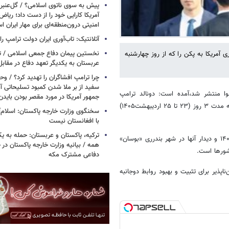
پیش به سوی ناتوی اسلامی؟ / گل‌عنبری
آمریکا کارایی خود را از دست داد؛ ریاض
امنیتی درون‌منطقه‌ای برای مهار ایران 
آتلانتیک: تاب‌آوری ایران دولت ترامپ را 
نخستین پیمان دفاع جمعی اسلامی / تر
 آمریکا به پکن را که از روز چهارشنبه
عربستان به یکدیگر تعهد دفاع در مقابل
چرا ترامپ افشاگران را تهدید کرد؟ / و
سفید از بر ملا شدن کمبود تسلیحاتی آ
هوا منتشر شد،آمده است: دونالد ترامپ
جمهور آمریکا در مورد مقصر بودن بایدن
رئیس‌جمهور آمریکا به دعوت شی جین‌پینگ همتای چینی خود، روز چهارشنبه به مدت ۳ روز (۲۳ تا ۲۵ اردیبهشت۱۴۰۵)
سخنگوی وزارت خارجه پاکستان: اسلام‌آ
با افغانستان نیست
ترکیه، پاکستان و عربستان: حمله به ی
به روایت ایرنا، این سفر که پس از تماس تلفنی رهبران ۲ کشور در اسفند ۱۴۰۴ و دیدار آنها در شهر بندرری «بوسان»
همه / بیانیه وزارت خارجه پاکستان د
شورها است.
دفاعی مشترک مکه
پذیر برای تثبیت و بهبود روابط دوجانبه