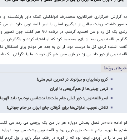
حضور داشت، روایت جالبی از درگیری لفظی با امیر قلعه نویی دارد. او می گ
زندی یک گل زد و من آفساید گرفتم. در برن
گذاریم. قلعه نویی بعد از بازی مصاحبه کرد که او اشتباه کرده و واگذارش می 
گفت اشتباه کردی گل ما درست بود. از آن به بعد هر موقع برای استقلال ق
قلعه نویی از دور داد می زد در بازی مس هم گل درست ما را نگرفتی. یک فصل
خبرهای مرتبط
کری رضاییان و بیرانوند در تمرین تیم ملی!
ترس چینی‌ها از هم‌گروهی با ایران
امیر قلعه‌نویی: دور قبلی جام ملت‌ها بدشانس بودیم؛ باید قهرم
تلاش عجیب اماراتی‌ها برای گرفتن جای ایران در جام جهانی!
او ادامه داد:«در فصل بعدش دوباره هر بار من یک پرچمی می زدم می گفت
شدی ما نبریم. یادم هست بازی دربی بود و قلعه نویی پشت من بود. دوباره 
تو پدر ما را در آوردی. اینجا بود که از کوره در رفتم. دیگر بازی را ول کردم 