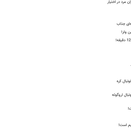
 مرد در اختیار
‌ای جذاب
ین ولز!
تبال کره
ی فوتبال اروگوئه
!
یم است!