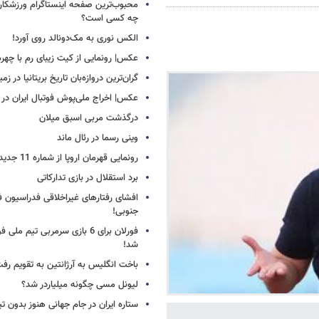
محبوب‌ترین صفحه اینستاگرام ورزشکاران
چه کسی است؟
الکس نوری به مک‌دونالد روی آورد!
عکس| رونمایی از کیت زیبای رم با چهره
گران‌ترین دروازه‌بان تاریخ بریتانیا در زم
عکس| اخراج ملی‌پوش فوتبال ایران در 12 دقیقه!
درگذشت مربی اسبق میلان
وینی رسما در رئال ماند
رونمایی قهرمان اروپا از شماره 11 جدید
برد استقلال در بازی تدارکاتی
افشای رفتارهای غیراخلاقی فدراسیون فو
جنوبی!
فورلان برای 6 بازی سرمربی تیم مل
شد!
باخت انگلیس به آرژانتین به تقویم رفت
لیونل مسی چگونه میلیاردر شد؟
ستاره ایران در جام جهانی هنوز بدون ت