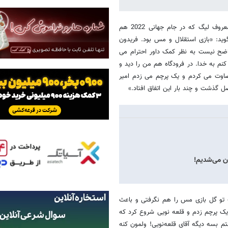
به گزارش خبرگزاری خبرآنلاین؛ محمدرضا ابولفضلی کمک داور بازنشسته و معروف لیگ که در جام جهانی 2022 هم
وید: «بازی استقلال و مس بود. فریدون
امه 90 هم گفتند چون تصویر واضح نیست به نظر کمک داور احترام می
کنم به خدا. در فرودگاه هم من را دید و
ضاوت می کردم و یک پرچم می زدم امیر
 گذشت و چند بار این اتفاق افتاد.»
ان می‌شدیم!
 تو گل بازی مس را هم نگرفتی و باعث
یک پرچم زدم و قلعه نویی شروع کرد که
گفتم بسه دیگه آقای قلعه‌نویی! ولمون کنه