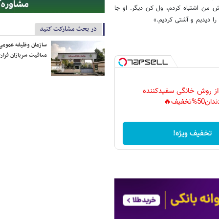
ش من اشتباه کردم، ول کن دیگر. او جا
ا دیدیم و آشتی کردیم.»
در بحث مشارکت کنید
سازمان وظیفه عمومی 
معافیت سربازان فراری
 از روش خانگی سفیدکننده
دان50%تخفیف🔥
تخفیف ویژه!