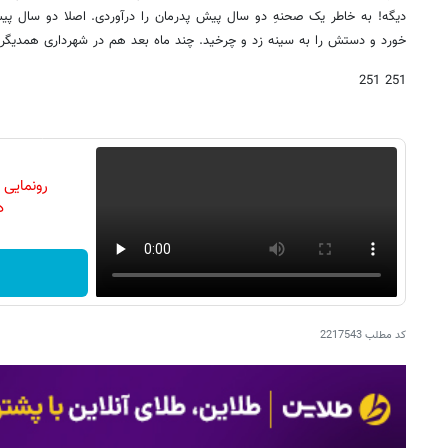
دیگه! به خاطر یک صحنهِ دو سال پیش پدرمان را درآوردی. اصلا دو سال پی
خورد و دستش را به سینه زد و چرخید. چند ماه بعد هم در شهرداری همدیگر ر
251 251
رونمایی
دن
کد مطلب
2217543