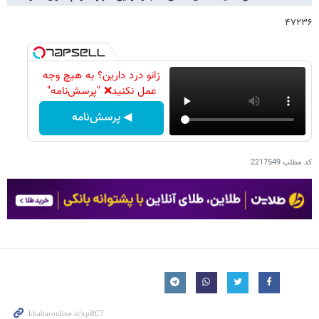
۴۷۲۳۶
زانو درد دارین؟ به هیچ وجه
عمل نکنید❌ "پرسش‌نامه"
◀ پرسش‌نامه
کد مطلب
2217549