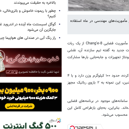
بالاخره به حقیقت می‌پیوندند
چطور با ریموت خاموش و باتری‌خالی، خ
کنیم؟
نجام مأموریت‌های مهندسی در ماه استفاده
گوگل اسیستنت ماه آینده در اندروید غ
جایگزین آن می‌شود
راز رنگ آبی در صندلی های هواپیما چ
به گزارش خبرگزاری خبرآنلاین و براساس گزارش دیجیاتو، چین اعلام کرده در مأموریت فضایی Chang’e-8 از یک ربات
Mo) استفاده خواهد کرد. ربات جدید به گفته تیم سازنده آن، نقشی
نتاژ تجهیزات و جابه‌جایی بارها مشارکت
این ربات که توسط «دانشگاه علم و فناوری هنگ‌کنگ» (HKUST) توسعه پیدا کرده، حدود ۱۰۰ کیلوگرم وزن دارد و با ۴
چرخ روی سطح ناهموار ماه حرکت می‌کند. برخلاف بسیاری از ماه‌نوردهای پیشین، این نمونه به ۲ بازوی رباتیک مجهز
امانه‌های موجود در برنامه‌های فضایی
د. بنابراین، به‌جای بازطراحی کامل این
قی محسوب می‌شود.