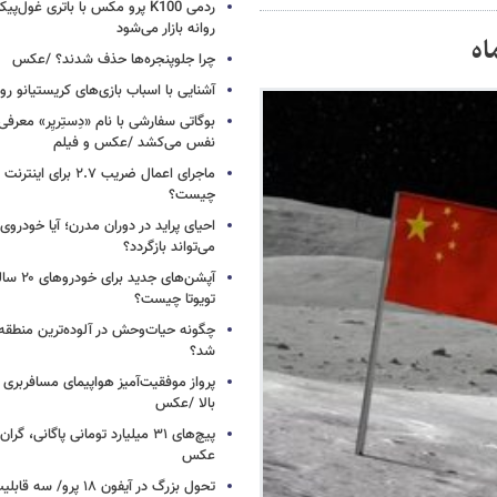
ردمی K100 پرو مکس با باتری غول‌
روانه بازار می‌شود
اه
چرا جلوپنجره‌ها حذف شدند؟ /عکس
آشنایی با اسباب‌ بازی‌های کریستیانو ر
نفس می‌کشد /عکس و فیلم
ماجرای اعمال ضریب ۲.۷ برای 
چیست؟
احیای پراید در دوران مدرن؛ آیا خودروی 
می‌تواند بازگردد؟
آپشن‌های ج
تویوتا چیست؟
چگونه حیات‌وحش در آلوده‌ترین منطقه
شد؟
پرواز موفقیت‌آمیز هواپیمای مسافربری چ
بالا /عکس
عکس
تحول بزرگ در آیفون ۱۸ پرو/