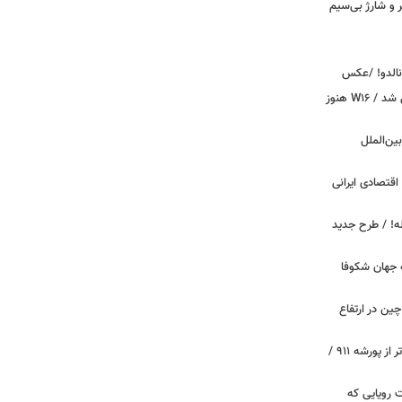
پیکر و شارژ بی‌سیم
ونالدو! /عکس
بوگاتی سفارشی با نام «دِستِریِر» معرفی شد / W۱۶ هنوز
اینترنت بین‌الملل
اقتصادی ایرانی
دید برای خودروهای ۲۰ ساله! / طرح جدید
 جهان شکوفا
ین در ارتفاع
پیچ‌های ۳۱ میلیارد تومانی پاگانی، گران‌تر از پورشه ۹۱۱ /
 سه قابلیت رویایی که