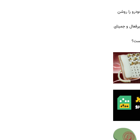
ودرو را روشن
یرفعال و جمینای
یست؟