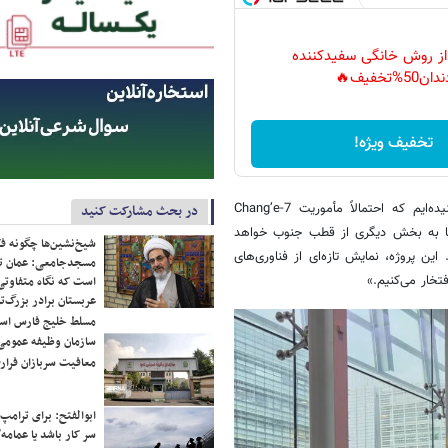
 از روش خانگی سفیدکننده
دان50%تخفیف🔥
تخفیف ویژه!
«گائو یانگ»، استاد دانشگاه HKUST، در توضیح این پروژه گفته است:«شنیده‌ایم که احتمالاً مأموریت Chang’e-7
در بحث مشارکت کنید
 ما به بخش دیگری از قطب جنوب خواهد
شیخ‌نشین‌ها چگونه فک
 پروژه، نمایش تازه‌ای از فناوری‌های
مسجدجامعی: عمان تن
تخار می‌کنیم.»
است که نگاه متفاوتی 
عربستان برادر بزرگ‌
مسلط خلیج فارس ا
سازمان وظیفه عمومی 
معافیت سربازان فراری
ابوالفتح: برای ترامپ
سر کار باشد یا عمامه/