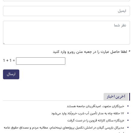
*
لطفا حاصل عبارت را در جعبه متن روبرو وارد کنید
1 + 1 =
ارسال
آخرین اخبار
خبرنگاران متعهد، امیدآفرینان جامعه هستند
۱۷ حلقه چاه به مدار تأمین آب شرب خرم‌آباد وارد می‌شود
«زرنگار» سکان کاراته قزوین را در دست گرفت
مدیرکل بازرسی گیلان در املش:تکمیل پروژه‌های نیمه‌تمام، مطالبه مردم و مصداق حقوق عامه