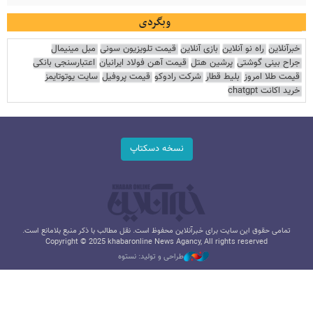
وبگردی
خبرآنلاین
راه نو آنلاین
بازی آنلاین
قیمت تلویزیون سونی
مبل مینیمال
جراح بینی گوشتی
پرشین هتل
قیمت آهن فولاد ایرانیان
اعتبارسنجی بانکی
قیمت طلا امروز
بلیط قطار
شرکت رادوکو
قیمت پروفیل
سایت یوتوتایمز
خرید اکانت chatgpt
نسخه دسکتاپ
تمامی حقوق این سایت برای خبرآنلاین محفوظ است. نقل مطالب با ذکر منبع بلامانع است.
Copyright © 2025 khabaronline News Agancy, All rights reserved
طراحی و تولید: نستوه