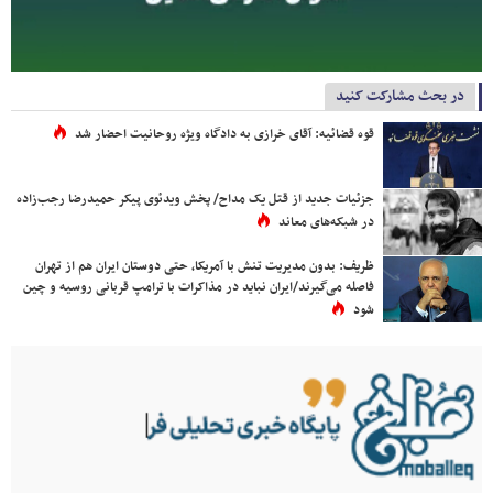
در بحث مشارکت کنید
قوه قضائیه: آقای خرازی به دادگاه ویژه روحانیت احضار شد
جزئیات جدید از قتل یک مداح/ پخش ویدئوی پیکر حمیدرضا رجب‌زاده
در شبکه‌های معاند
ظریف: بدون مدیریت تنش با آمریکا، حتی دوستان ایران هم از تهران
فاصله می‌گیرند/ایران نباید در مذاکرات با ترامپ قربانی روسیه و چین
شود