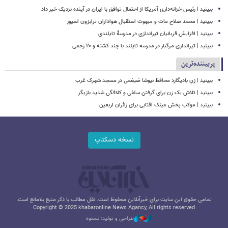
ببینید | رئیس خزانه‌داری آمریکا از احتمال توافق با ایران در آینده نزدیک خبر داد
ببینید | محمد صلاح مات و مبهوت استقبال هواداران ترابزون اسپور
ببینید | افزایش قربانیان تیراندازی در مدرسۀ تایلندی
ببینید | تیراندازی مرگبار در مدرسه‌ تایلند با چند کشته و ۲۰ زخمی
پربیننده‌ترین
ببینید | زنِ بادیگارد محافظ نیوشا ضیغمی در مسجد شهرک غرب
ببینید | تلاش یک زن برای گرفتن سلفی و کلافگی شدید بازیگر
ببینید | موکب پخش عینک آفتابی برای زائران اربعین
نسخه دسکتاپ
تمامی حقوق این سایت برای خبرآنلاین محفوظ است. نقل مطالب با ذکر منبع بلامانع است.
Copyright © 2025 khabaronline News Agancy, All rights reserved
طراحی و تولید: نستوه