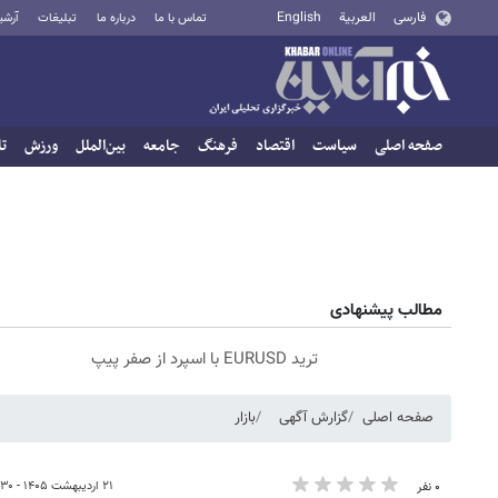
فارسی
العربية
English
تماس با ما
درباره ما
تبلیغات
آرشی
صفحه اصلی
سیاست
اقتصاد
فرهنگ
جامعه
بین‌الملل
ورزش
تا
مطالب پیشنهادی
ترید EURUSD با اسپرد از صفر پیپ
صفحه اصلی
گزارش آگهی
بازار
۲۱ اردیبهشت ۱۴۰۵ - ۱۵:۳۰
۰ نفر