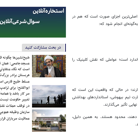
از اصلی‌ترین اجزای صورت است که هم در
گونه‌ای انجام شود که:
در بحث مشارکت کنید
شیخ‌نشین‌ها چگونه فک
ندارد است؛ عواملی که نقش کلینیک را
مسجدجامعی: عمان تن
است که نگاه متفاوتی 
عربستان برادر بزرگ‌
مسلط خلیج فارس ا
ابوالفتح: برای ترامپ
ذارند؛ در حالی که واقعیت این است که
سر کار باشد یا عمامه/
ت تیم بیهوشی، استانداردهای بهداشتی
تغییر حکومت نیست/ 
یی تأثیر می‌گذارند.
در توقف حملات نقش
سازمان وظیفه عمومی 
ائه دهند، محدود هستند. به همین دلیل،
معافیت سربازان فراری
.