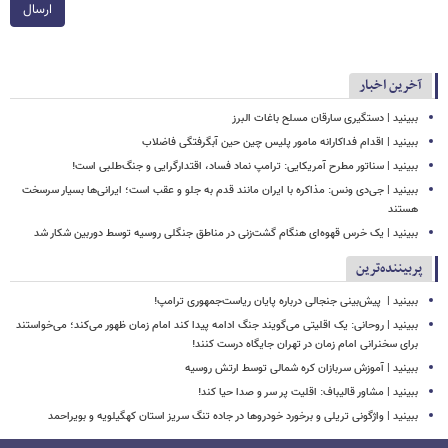
ارسال
آخرین اخبار
ببینید | دستگیری سارقان مسلح باغات البرز
ببینید | اقدام فداکارانه مامور پلیس چین حین آبگرفتگی فاضلاب
ببینید | سناتور مطرح آمریکایی: ترامپ نماد فساد، اقتدارگرایی و جنگ‌طلبی است!
ببینید | جی‌دی ونس: مذاکره با ایران مانند قدم به جلو و عقب است؛ ایرانی‌ها بسیار سرسخت
هستند
ببینید | یک خرس قهوه‌ای هنگام گشت‌زنی در مناطق جنگلی روسیه توسط دوربین شکار شد
پربیننده‌ترین
ببینید | ‏ پیش‌بینی جنجالی درباره پایان ریاست‌جمهوری ترامپ!
ببینید | روحانی: یک اقلیتی می‌گویند جنگ ادامه پیدا کند امام زمان ظهور می‌کند؛ می‌خواستند
برای سخنرانی امام زمان در تهران جایگاه درست کنند!
ببینید | آموزش سربازان کره شمالی توسط ارتش روسیه
ببینید | مشاور قالیباف: اقلیت پر سر و صدا حیا کند!
ببینید | واژگونی تریلی و برخورد خودروها در جاده تنگ سریز استان کهگیلویه و بویراحمد