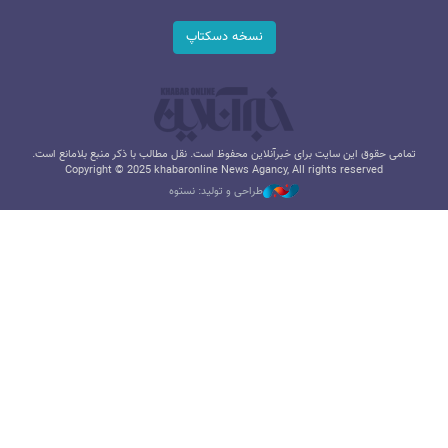
نسخه دسکتاپ
تمامی حقوق این سایت برای خبرآنلاین محفوظ است. نقل مطالب با ذکر منبع بلامانع است.
Copyright © 2025 khabaronline News Agancy, All rights reserved
طراحی و تولید: نستوه