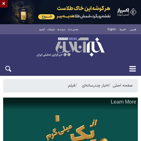
×
فارسی
العربية
English
تماس با ما
درباره ما
تبلیغات
آرشیو
یکشنبه ۱۸ مرداد ۱۴۰۵
صفحه اصلی
اخبار چندرسانه‌ای
فیلم