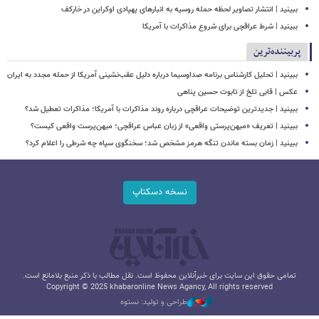
ببینید | انتشار تصاویر لحظه حمله روسیه به انبارهای پهپادی اوکراین در خارکف
ببینید | شرط عراقچی برای شروع مذاکرات با آمریکا
پربیننده‌ترین
ببینید | تحلیل کارشناس برنامه صداوسیما درباره دلیل عقب‌نشینی آمریکا از حمله مجدد به ایران
عکس | قابی تلخ از تابوت حسین پناهی
ببینید | جدیدترین توضیحات عراقچی درباره روند مذاکرات با آمریکا؛ مذاکرات تعطیل شد؟
ببینید | تعریف «میهن‌پرستی واقعی» از زبان عباس عراقچی؛ میهن‌پرست واقعی کیست؟
ببینید | زمان بسته ماندن تنگه هرمز مشخص شد؛ سخنگوی سپاه چه شرطی را اعلام کرد؟
نسخه دسکتاپ
تمامی حقوق این سایت برای خبرآنلاین محفوظ است. نقل مطالب با ذکر منبع بلامانع است.
Copyright © 2025 khabaronline News Agancy, All rights reserved
طراحی و تولید: نستوه