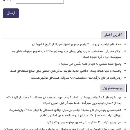
ارسال
آخرین اخبار
حذف نام ترامپ در روایت ۳ رئیس‌جمهور اسبق آمریکا از تاریخ کشورشان
دیاکو حسینی: همه قدرت‌های دریایی زمان در دوره‌های مختلف به نحوی سرنوشت‌شان به
سرنوشت ایران گره خورده است
پاسخ حشد شعبی به اتهام‌ علیه رئیس این سازمان
پاکستان: تنها هدف پیمان دفاعی جدید تقویت تلاش‌های جمعی برای صلح منطقه‌ای است
روس‌اتم: در حال بازگرداندن متخصصان به نیروگاه هسته‌ای بوشهر هستیم
پربیننده‌ترین
وزیر خارجه‌ای که کنوانسیون خزر را امضا کرد در مورد تصویب آن چه گفت؟ / هشدار ظریف که
بعد از ۸ سال دوباره روی میز آمد؛ «خط مبدأ را اول تعیین کنید»
عقب‌نشینی پنهانی در کاخ سفید؛ ترامپ بی‌خیال توافق هسته‌ای با ایران شد؟ / وال‌استریت
ژورنال: ترامپ به دنبال یک «پایان آبرومندانه» بدون امضای توافق
سی‌ان‌ان: ترامپ ۲ سنگر سنتی جمهوری‌خواهان را واگذار کرد
ظهور مجدد بشار الجعفری + عکس / حضور جنجالی «دیپلمات سابق اسد» در جشن تولد موسکو؛