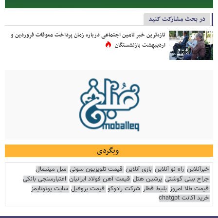
در بحث مشارکت کنید
تازه‌ترین خبر تامین اجتماعی درباره زمان پرداخت معوقات فروردین و
اردیبهشت بازنشستگان
وبگردی
خبرآنلاین
راه نو آنلاین
بازی آنلاین
قیمت تلویزیون سونی
مبل مینیمال
جراح بینی گوشتی
پرشین هتل
قیمت آهن فولاد ایرانیان
اعتبارسنجی بانکی
قیمت طلا امروز
بلیط قطار
شرکت رادوکو
قیمت پروفیل
سایت یوتوتایمز
خرید اکانت chatgpt