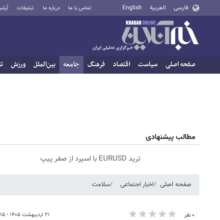
فارسی
العربية
English
تماس با ما
درباره ما
تبلیغات
آرشی
صفحه اصلی
سیاست
اقتصاد
فرهنگ
جامعه
بین‌الملل
ورزش
تا
مطالب پیشنهادی
ترید EURUSD با اسپرد از صفر پیپ
صفحه اصلی
اخبار اجتماعی
سلامت
۲۱ اردیبهشت ۱۴۰۵ - ۱۶:۱۵
۰ نفر