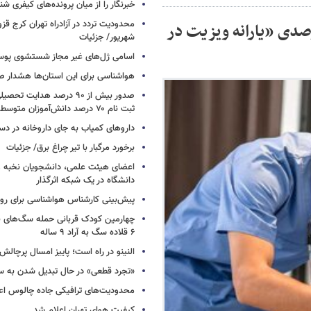
خبرنگار را از میان پرونده‌های کیفری شن
تا ۸۰ درصدی «حق پرستاری» و ۱۰۰ درصدی «یارانه ویزیت در
شهریور/ جزئیات
اسامی ژل‌های غیر مجاز شستشوی پو
هواشناسی برای این استان‌ها هشدار صا
صدور بیش از ۹۰ درصد هدایت 
ثبت نام ۷۰ درصد دانش‌آموزان متوسطه اول
داروهای کمیاب به جای داروخانه در دس
برخورد مرگبار با تیر چراغ برق/ جزئیات
اعضای هیئت علمی، دانشجویان نخبه و 
دانشگاه در یک شبکه‌ اثرگذار
پیش‌بینی کارشناس هواشناسی برای روزه
چهارمین کودک قربانی حمله سگ‌های 
۶ قلاده سگ به آراد ۹ ساله
النینو در راه است؛ پاییز امسال پرچال
«تجرد قطعی» در حال تبدیل شدن به 
محدودیت‌های ترافیکی جاده چالوس اع
کیفیت هوای تهران اعلام شد