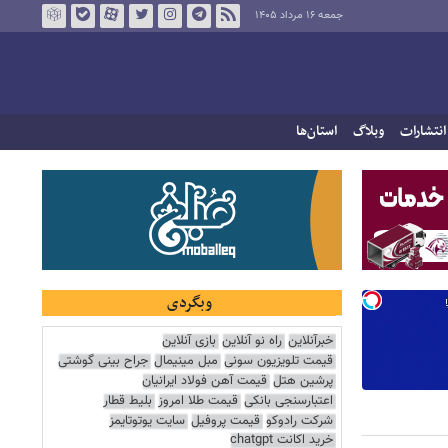
جمعه ۱۶ مرداد ۱۴۰۵
انتشارات
وبلاگ
استان‌ها
وبگردی
خبرآنلاین
راه نو آنلاین
بازی آنلاین
قیمت تلویزیون سونی
مبل مینیمال
جراح بینی گوشتی
پرشین هتل
قیمت آهن فولاد ایرانیان
اعتبارسنجی بانکی
قیمت طلا امروز
بلیط قطار
شرکت رادوکو
قیمت پروفیل
سایت یوتوتایمز
خرید اکانت chatgpt