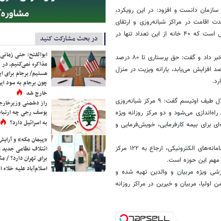
ازمان دانست و افزود: در این رویکرد،
 اقامت در مراکز شبانه‌روزی و ارتقای
کیفیت خدمات دنبال می‌شود. در حال حاضر ۳۰۶ خانه حمایتی در کشور فعال است که ۴۰ خانه از این تعداد تنها در
در بحث مشارکت کنید
ابوالفتح: حتی زمانی 
ایسنا در خبری نوشت:حسینی از پیشنهاد افزایش یارانه‌های خدمات توانبخشی خبر داد و گفت: حق پرستاری تا ۸۰ درصد
مذاکره نمی‌کنیم، در 
اهد یافت. یارانه خدمات افراد دارای اوتیسم و ضایعه نخاعی ۹۰ درصد افزایش می‌یابد، یارانه ویزیت در منزل
هستیم/ برجام برای ای
چون برجام به سود ایرا
خارج شد
رئیس سازمان بهزیستی کشور با اشاره به توسعه خدمات ویژه افراد دارای اختلال طیف اوتیسم گفت: ۹ مرکز شبانه‌روزی
راز دشمنی وزیرخارجه 
یوسف رجی چه ارتباط
 ۱۰ مرکز جدید در سال جاری راه‌اندازی می‌شود و دو مرکز روزانه ویژه
به اسرائیل دارد؟
بودجه‌ای برای بیمه کارفرمایی، خویش‌فرمایی و
«پیمان مکه» و آرایش
حسینی گفت: تشخیص زودهنگام اوتیسم در دو سالگی، غربالگری از طریق سامانه‌های الکترونیکی، ارجاع به ۱۲۲ مرکز
ائتلاف نظامی جدید 
برای تهران دارد؟ / مث
 مهم این حوزه است.
اسلام‌آباد علیه خلاء
وزشی ویژه مربیان و والدین تهیه شده و
ن اولیا، مربیان و خیرین در مراکز روزانه