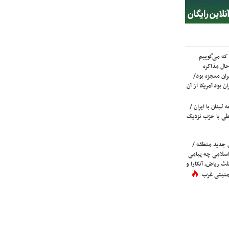
که می‌گوییم
حال مذاکره
ران معجزه بود/
ن بود آمریکا از آن
لبنان با ایران /
ی با حزب نزدیک
 جدید منطقه /
اسلامی چه پیامی
لث ریاض، آنکارا و
 امنیتی غرب