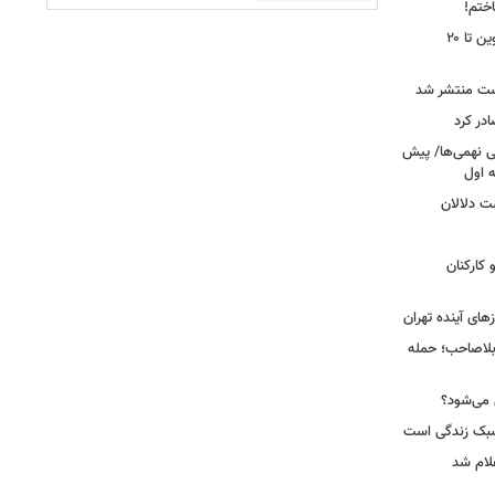
اختم!
محدودیت تردد در آزادراه تهران کرج قزوین تا ۲۰
ست منتشر شد
در کرد
تحصیلی نهمی‌ها/ پیش
ت دلالان
کارکنان
ای آینده تهران
بلاصاحب؛ حمله
ش می‌شود؟
سبک زندگی است
لام شد