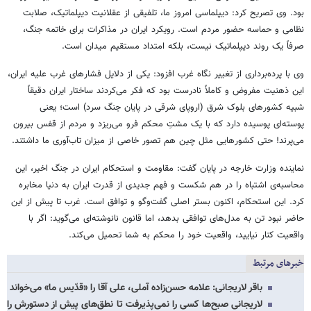
بود. وی تصریح کرد: دیپلماسی امروز ما، تلفیقی از عقلانیت دیپلماتیک، صلابت
نظامی و حماسه حضور مردم است. رویکرد ایران در مذاکرات برای خاتمه جنگ،
صرفاً یک روند دیپلماتیک نیست، بلکه امتداد مستقیم میدان است.
وی با پرده‌برداری از تغییر نگاه غرب افزود: یکی از دلایل فشارهای غرب علیه ایران،
این ذهنیت مفروض و کاملاً نادرست بود که فکر می‌کردند ساختار ایران دقیقاً
شبیه کشورهای بلوک شرق (اروپای شرقی در پایان جنگ سرد) است؛ یعنی
پوسته‌ای پوسیده دارد که با یک مشتِ محکم فرو می‌ریزد و مردم از قفس بیرون
می‌پرند! حتی کشورهایی مثل چین هم تصور خاصی از میزان تاب‌آوری ما داشتند.
نماینده وزارت خارجه در پایان گفت: مقاومت و استحکام ایران در جنگ اخیر، این
محاسبه‌ی اشتباه را در هم شکست و فهم جدیدی از قدرت ایران به دنیا مخابره
کرد. این استحکام، اکنون بستر اصلی گفت‌وگو و توافق است. غرب تا پیش از این
حاضر نبود تن به مدل‌های توافقی بدهد، اما قانون نانوشته‌ای می‌گوید: اگر با
واقعیت کنار نیایید، واقعیت خود را محکم به شما تحمیل می‌کند.
خبرهای مرتبط
باقر لاریجانی: علامه حسن‌زاده آملی، علی آقا را «قدّیس ما» می‌خواند
لاریجانی صبح‌ها کسی را نمی‌پذیرفت تا نطق‌های پیش از دستورش را