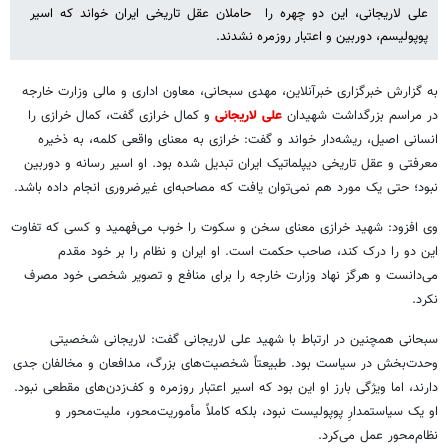
علی لاریجانی، این دو چهره را حاملان عقل تاریخی ایران خواند که اسیر
پوپولیسم، دوربین و اعتبار روزمره نشدند.
به گزارش خبرگزاری خبرآنلاین، مهدی سبحانی، معاون اداری و مالی وزارت خارجه
در مراسم بزرگداشت شهیدان
علی لاریجانی
و کمال خرازی گفت، کمال خرازی را
انسانی اصیل، ریشه‌دار خواند و گفت: خرازی به معنای واقعی کلمه، به ذخیره
معرفتی و عقل تاریخی دیپلماتیک ایران تبدیل شده بود. او اسیر رسانه و دوربین
نبود؛ حتی یک مورد هم نمی‌توان یافت که مصاحبه‌ای غیرضروری انجام داده باشد.
وی افزود: شهید خرازی معنای سخن و سکوت را خوب می‌فهمید و کسی که تفاوت
این دو را درک کند، صاحب حکمت است. او ایران و نظام را بر خود مقدم
می‌دانست و هرگز نهاد وزارت خارجه را برای منافع و تصویر شخصی خود مصرف
نکرد.
سبحانی همچنین در ارتباط با شهید علی لاریجانی گفت: لاریجانی شخصیتی
وحدت‌بخش در سیاست بود. طبیعتاً شخصیت‌های بزرگ، مدافعان و مخالفان جدی
دارند، اما ویژگی بارز او این بود که اسیر اعتبار روزمره و کف‌زدن‌های مقطعی نبود.
او یک سیاستمدارِ پوپولیست نبود، بلکه کاملاً مأموریت‌محور، ملیت‌محور و
نظام‌محور عمل می‌کرد.