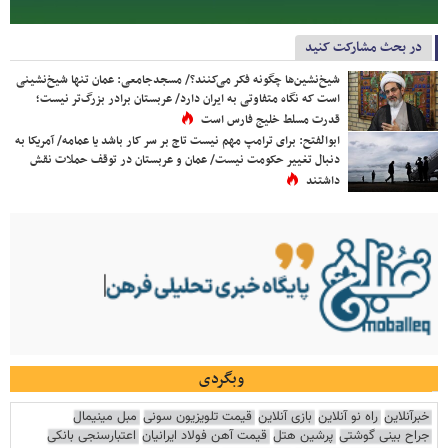
در بحث مشارکت کنید
شیخ‌نشین‌ها چگونه فکر می‌کنند؟/ مسجدجامعی: عمان تنها شیخ‌نشینی
است که نگاه متفاوتی به ایران دارد/ عربستان برادر بزرگ‌تر نیست؛
قدرت مسلط خلیج فارس است
ابوالفتح: برای ترامپ مهم نیست تاج بر سر کار باشد یا عمامه/ آمریکا به
دنبال تغییر حکومت نیست/ عمان و عربستان در توقف حملات نقش
داشتند
وبگردی
خبرآنلاین
راه نو آنلاین
بازی آنلاین
قیمت تلویزیون سونی
مبل مینیمال
جراح بینی گوشتی
پرشین هتل
قیمت آهن فولاد ایرانیان
اعتبارسنجی بانکی