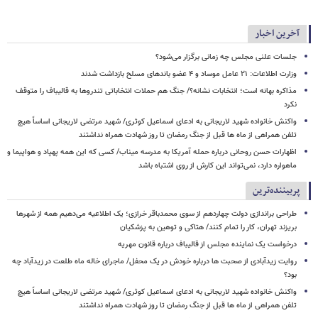
آخرین اخبار
جلسات علنی مجلس چه زمانی برگزار می‌شود؟
وزارت اطلاعات: ۲۱ عامل موساد و ۴ عضو باندهای مسلح بازداشت شدند
مذاکره بهانه است؛ انتخابات نشانه؟/ جنگ هم حملات انتخاباتی تندروها به قالیباف را متوقف
نکرد
واکنش خانواده شهید لاریجانی به ادعای اسماعیل کوثری/ شهید مرتضی لاریجانی اساساً هیچ
تلفن همراهی از ماه ها قبل از جنگ رمضان تا روز شهادت همراه نداشتند
اظهارات حسن روحانی درباره حمله آمریکا به مدرسه میناب/ کسی که این همه پهپاد و هواپیما و
ماهواره دارد، نمی‌تواند این کارش از روی اشتباه باشد
پربیننده‌ترین
طراحی براندازی دولت چهاردهم از سوی محمدباقر خرازی؛ یک اطلاعیه می‌دهیم همه از شهرها
بریزند تهران، کار را تمام کنند/ هتاکی و توهین به پزشکیان
درخواست یک نماینده مجلس از قالیباف درباره قانون مهریه
روایت زیدآبادی از صحبت ها درباره خودش در یک محفل/ ماجرای خاله ماه طلعت در زیدآباد چه
بود؟
واکنش خانواده شهید لاریجانی به ادعای اسماعیل کوثری/ شهید مرتضی لاریجانی اساساً هیچ
تلفن همراهی از ماه ها قبل از جنگ رمضان تا روز شهادت همراه نداشتند