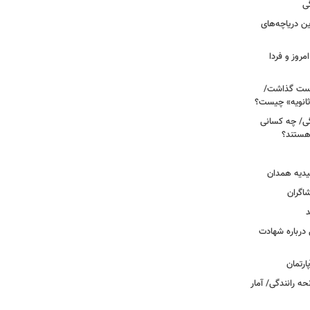
ی
 آبی/ بهترین دریاچه‌های
مروز و فردا
دوم روی دست گذاشت/
ثانویه» چیست؟
ی/ چه کسانی
 هستند؟
یدیه همدان
شاگران
د
درباره شهادت
ه رانندگی/ آمار