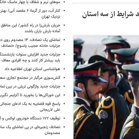
موهای نرم و شفاف با چهار ماسک خانگ
کنار آب، دور از گرما؛ ۶ مقصد
 شرایط از سه استان
نزدیک تهران
جریان بارش‌زا در راه کشور/ این مناطق ا
آماده بارش باران باشند
تماشای یک تصادف، ۱۴ مص
جزئیات حادثه عجیب یاسوج/ «تصادف 
جزئیات جدید افزایش سنوات بازنشستگ
باید بیشتر کار کنند و چه افرادی معاف
هواشناسی استان تهران اطلاعیه داد
آتش‌سوزی مرگبار در مجتمع تجاری سع
جزئیات جدید واژگونی تریلی در بین تما
این خوراکی‌ها را بخورید تا آلزایمر نگیری
پاسخ قوه قضاییه به یک ادعای جنجالی 
علی لاریجانی
توقیف ۱۷۲ دستگاه خودروی لوکس و آپارتمان
تصادف زنجیره‌ای در پی تماشای یک سانح
مصدومان