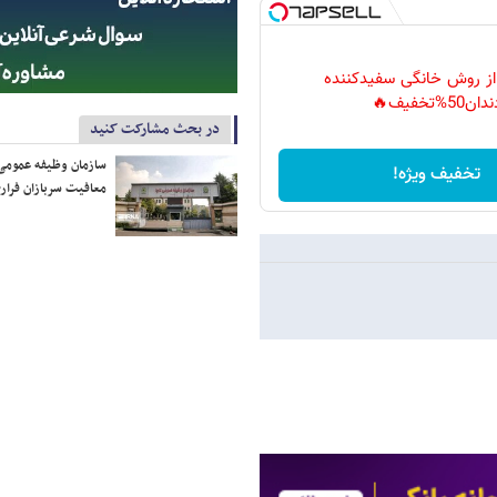
 از روش خانگی سفیدکننده
دان50%تخفیف🔥
در بحث مشارکت کنید
سازمان وظیفه عمومی 
تخفیف ویژه!
معافیت سربازان فراری