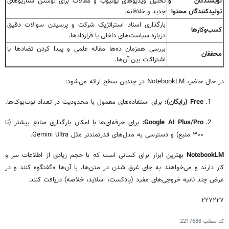
نویسندگان و
تحلیل ویدیوهای یوتیوب و مقالات برای نوشتن سناریوهای
تولیدکنندگان محتوا
جدید و خلاقانه.
بارگذاری اسناد استراتژیک شرکت و پرسیدن سوالات دقیق
کسب‌وکارها
درباره سیاست‌های داخلی یا قراردادها.
بررسی همزمان ده‌ها مقاله علمی و پیدا کردن تضادها یا
محققان
اشتراکات بین آن‌ها.
در حال حاضر، NotebookLM در چندین سطح ارائه می‌شود:
Free (رایگان):
برای استفاده‌های معمول با محدودیت در تعداد نوت‌بوک‌ها.
Google AI Plus/Pro:
برای حرفه‌ای‌ها با امکان بارگذاری منابع بیشتر (تا
۳۰۰ منبع) و دسترسی به مدل‌های قدرتمندتر مثل Gemini Ultra.
NotebookLM
بهترین ابزار برای کسانی است که با حجم زیادی از اطلاعات سر و
کار دارند و می‌خواهند به جای غرق شدن در متن‌ها، با آن‌ها «گفتگو» کنند و در
عرض چند ثانیه خروجی‌های مفید (پادکست، اسلاید، خلاصه) دریافت کنند.
۲۲۷۲۲۷
کد مطلب
2217688