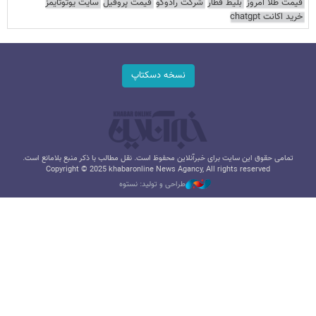
قیمت طلا امروز
بلیط قطار
شرکت رادوکو
قیمت پروفیل
سایت یوتوتایمز
خرید اکانت chatgpt
نسخه دسکتاپ
تمامی حقوق این سایت برای خبرآنلاین محفوظ است. نقل مطالب با ذکر منبع بلامانع است.
Copyright © 2025 khabaronline News Agancy, All rights reserved
طراحی و تولید: نستوه