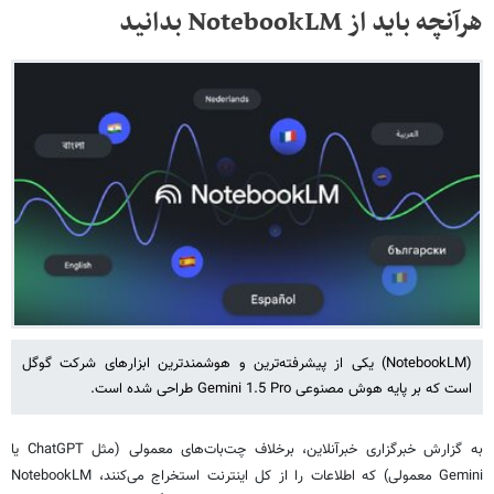
هرآنچه باید از NotebookLM بدانید
​​​​​(NotebookLM) یکی از پیشرفته‌ترین و هوشمندترین ابزارهای شرکت گوگل
است که بر پایه هوش مصنوعی Gemini 1.5 Pro طراحی شده است.
به گزارش خبرگزاری خبرآنلاین، برخلاف چت‌بات‌های معمولی (مثل ChatGPT یا
Gemini معمولی) که اطلاعات را از کل اینترنت استخراج می‌کنند، NotebookLM