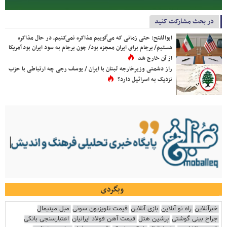
در بحث مشارکت کنید
ابوالفتح: حتی زمانی که می‌گوییم مذاکره نمی‌کنیم، در حال مذاکره
هستیم/ برجام برای ایران معجزه بود/ چون برجام به سود ایران بود آمریکا
از آن خارج شد
راز دشمنی وزیرخارجه لبنان با ایران / یوسف رجی چه ارتباطی با حزب
نزدیک به اسرائیل دارد؟
وبگردی
خبرآنلاین
راه نو آنلاین
بازی آنلاین
قیمت تلویزیون سونی
مبل مینیمال
جراح بینی گوشتی
پرشین هتل
قیمت آهن فولاد ایرانیان
اعتبارسنجی بانکی