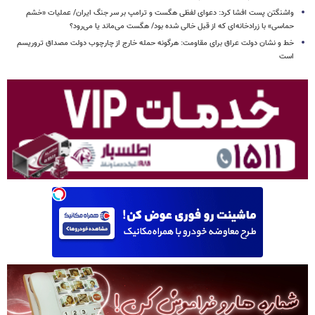
واشنگتن پست افشا کرد: دعوای لفظی هگست و ترامپ بر سر جنگ ایران/ عملیات «خشم
حماسی» با زرادخانه‌ای که از قبل خالی شده بود/ هگست می‌ماند یا می‌رود؟
خط و نشان دولت عراق برای مقاومت: هرگونه حمله خارج از چارچوب دولت مصداق تروریسم
است