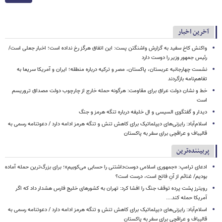
آخرین اخبار
واکنش کاخ سفید به گزارش واشنگتن پست: این اتفاق هرگز رخ نداده است؛ اخبار جعلی است/
رئیس جمهور وزیر را دوست دارد
نشست چهارجانبه عربستان، پاکستان، مصر و ترکیه درباره منطقه؛ ایران و آمریکا سریعا به
تفاهم‌نامه بازگردند
خط و نشان دولت عراق برای مقاومت: هرگونه حمله خارج از چارچوب دولت مصداق تروریسم
است
دیدار و گفتگوی السیسی و ال خلیفه درباره تنگه هرمز و جنگ
اسلام‌آباد: رایزنی‌های دیپلماتیک برای کاهش تنش و تنگه هرمز ادامه دارد / دعوتنامه رسمی به
قالیباف و عراقچی برای سفر به پاکستان
پربیننده‌ترین
ادعای ترامپ: «جمهوری اسلامی دوست‌داشتنی را حسابی می‌کوبیم»؛ برای بزرگ‌ترین حمله آماده
بودیم/ غنائم از آنِ فاتح است، درست است؟
رویترز پشت پرده توقف جنگ را افشا کرد: تهران به کشورهای خلیج فارس هشدار داد که اگر
آمریکا حمله کند....
اسلام‌آباد: رایزنی‌های دیپلماتیک برای کاهش تنش و تنگه هرمز ادامه دارد / دعوتنامه رسمی به
قالیباف و عراقچی برای سفر به پاکستان