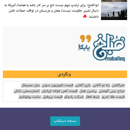
ابوالفتح: برای ترامپ مهم نیست تاج بر سر کار باشد یا عمامه/ آمریکا به
دنبال تغییر حکومت نیست/ عمان و عربستان در توقف حملات نقش
داشتند
وبگردی
خبرآنلاین
راه نو آنلاین
بازی آنلاین
قیمت تلویزیون سونی
مبل مینیمال
جراح بینی گوشتی
پرشین هتل
قیمت آهن فولاد ایرانیان
اعتبارسنجی بانکی
قیمت طلا امروز
بلیط قطار
شرکت رادوکو
قیمت پروفیل
سایت یوتوتایمز
نسخه دسکتاپ