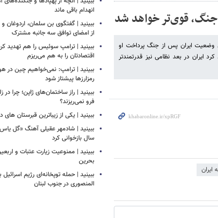
ببینید | آنچه از پهپادها و جنگنده‌های 
انهدام باقی ماند
 جنگ، قوی‌تر خواهد شد
ببینید | گفتگوی بن سلمان، اردوغان 
از امضای توافق سه جانبه مشترک
بی وضعیت ایران پس از جنگ پرداخت او
ببینید | ترامپ سوئیس را هم تهدید کرد
اقتصادتان را به هم می‌ریزم
د ایران در بعد نظامی نیز قدرتمندتر
ببینید | ترامپ: نمی‌خواهیم چین در
رمزارزها پیشتاز شود
ببینید | راز ساختمان‌های ژاپن؛ چرا در ز
فرو نمی‌ریزند؟
ببینید | یکی از زیباترین قبرستان های 
سال بازخوانی کرد
ببینید | ممنوعیت زیارت عتبات و اربعی
بحرین
 ایران
ببینید | حمله توپخانه‌ای رژیم اسرائیل
المنصوری در جنوب لبنان