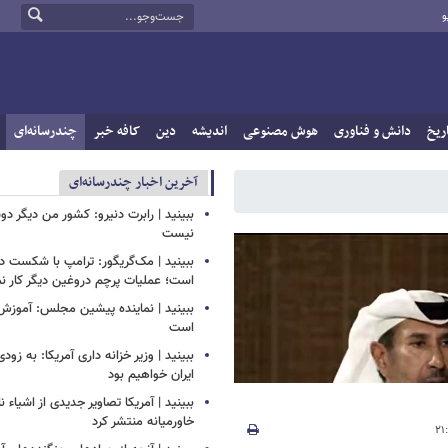
و
ریخ
دانش و فناوری
هوش مصنوعی
اندیشه
دین
کافه خبر
چندرسانه‌ای
آخرین اخبار چندرسانه‌ای
ببینید | رابرت دنیرو: کشور من دیگر 
نیست
ببینید | مک‌گریگور: ترامپ با شکست در
است؛ عملیات پرچم دروغین دیگر کار نم
ببینید | نماینده پیشین مجلس: آموزش
است
ببینید | وزیر خزانه داری آمریکا: به زود
ایران خواهیم بود
ببینید | آمریکا تصاویر جدیدی از اشیاء 
خاورمیانه منتشر کرد