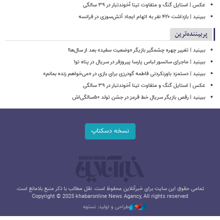
عکس | استایل گنگ و متفاوت تینا آخوندتبار در ۳۹ سالگی
ببینید | بازداشت ۴۲۰ نفر به اتهام ایجاد آتش‌سوزی‌ در فرانسه
پربیننده‌ترین
ببینید | تغییر چهره چشمگیر بازیگر «وضعیت سفید» بعد از سال‌ها!
ببینید | ماجرای سانسور لباس پارسا پیروزفر در سریال در پناه تو!
ببینید | دستمزد باورنکردنی فاطمه گودرزی برای بازی در «می‌خواهم زنده بمانم»
عکس | استایل گنگ و متفاوت تینا آخوندتبار در ۳۹ سالگی
ببینید | رقص بازیگر سریال خط قرمز در جشن تولد ۵۰سالگی‌اش
نسخه دسکتاپ
تمامی حقوق این سایت برای خبرآنلاین محفوظ است. نقل مطالب با ذکر منبع بلامانع است.
Copyright © 2025 khabaronline News Agancy, All rights reserved
طراحی و تولید: نستوه