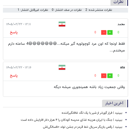
نظرات
نظرات منتشر شده: 2
نظرات در صف انتشار: 0
نظرات غیرقابل انتشار: 1
محمد
۱۲:۱۱ - ۱۴۰۵/۰۲/۲۲
پاسخ
0
0
فقط اونجا که اون مرد کوچولویه گیر میکنه...😆😆😆😆😆😆😆4 ساعته دارم
میخندم...
۱۲:۱۶ - ۱۴۰۵/۰۲/۲۲
ata
پاسخ
0
0
وقتی جمعیت زیاد باشه همینجوری میشه دیگه
آخرین اخبار
ببینید | فرار گورخر از شیر با یک لگد غافلگیرکننده
ببینید | جنگ با ایران هزینه غذای مدرسه کودکان را ۴ هزار دلار افزایش داده است
ببینید | رقص بازیگر سریال خط قرمز در جشن تولد ۵۰سالگی‌اش