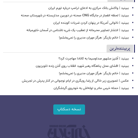
ببینید | واکنش بانک مرکزی به ادعای ترامپ درباره تورم ایران
ببینید | لحظه انفجار در جایگاه CNG صحنه در دوربین مداربسته در شهرستان صحنه
‏ببینید | ناتوانی آمریکا در پنهان کردن ضربات کوبنده ایران
ببینید | انتشار تصاویر محرمانه از تعقیب یک شیء ناشناس در آسمان خاورمیانه
ببینید | خانم بازیگر: هرگز مهران مدیری را نمی‌بخشم!
پربیننده‌ترین
ببینید | آشپز مشهور صداوسیما به کانادا مهاجرت کرد؟
ببینید | افشای محل پناهگاه‌ رهبر شهید انقلاب روی آنتن زنده تلویزیون
ببینید | خانم بازیگر: هرگز مهران مدیری را نمی‌بخشم!
عکس | تصویری زیر خاکی از رضا رویگری در ایام نوجوانی در کنار پدرش در تجریش
ببینید | حمله خرس مادر و توله‌اش به خودروی گردشگران
نسخه دسکتاپ