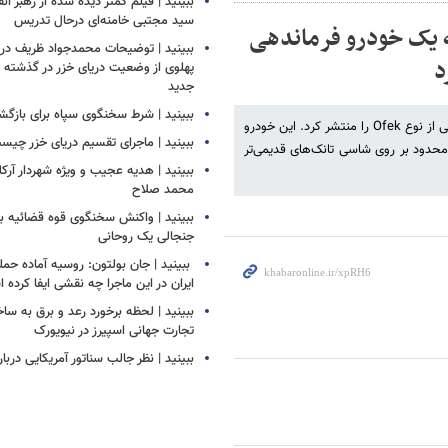
ببینید | فیلم کمتر دیده شده از رهبر انق
سید مجتبی خامنه‌ای درحال تدریس
 | حزب‌الله فیلمی از حمله پهپاد FPV به یک خودرو فرماندهی
ببینید | توضیحات محمدجواد ظریف درب
پهلوی از وضعیت دریای خزر در گذشته و
جدید
ببینید | شرط سخنگوی سپاه برای بازگش
حزب‌الله فیلمی از حمله پهپاد FPV به یک خودرو فرماندهی سنگین نادر اسرائیلی از نوع Ofek را منتشر کرد. این خودرو
ببینید | ماجرای تقسیم دریای خزر چیس
کنترل زرهی تخصصی است که از دهه ۲۰۱۰ به تعداد محدود بر روی شاسی تانک‌های قدیمی‌تر
ببینید | هدیه عجیب و ویژه شهردار آرکل
محمد صلاح
ببینید | واکنش سخنگوی قوه قضائیه به
جنجالی یک روحانی
‏ ببینید | جان بولتون: روسیه آماده حمل
ایران در این ماجرا چه نقشی ایفا کرده
ببینید | لحظه برخورد رعد و برق به سا
تجارت جهانی اسپیرز در نیویورک
ببینید | نظر جالب سناتور آمریکایی دربار