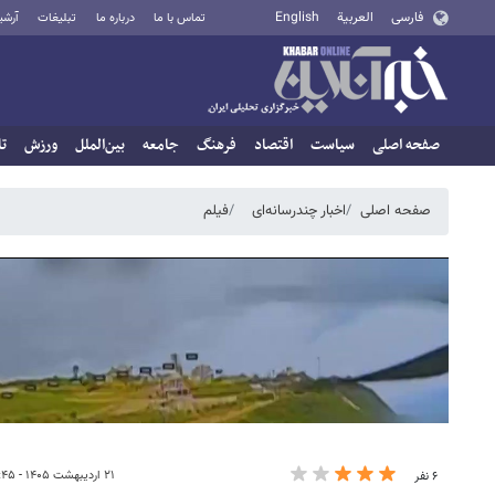
فارسی
العربية
English
تماس با ما
درباره ما
تبلیغات
آرشی
صفحه اصلی
سیاست
اقتصاد
فرهنگ
جامعه
بین‌الملل
ورزش
تا
صفحه اصلی
اخبار چندرسانه‌ای
فیلم
۲۱ اردیبهشت ۱۴۰۵ - ۲۳:۴۵
۶ نفر