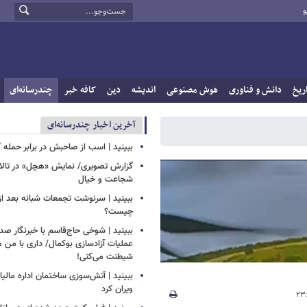
و
ریخ
دانش و فناوری
هوش مصنوعی
اندیشه
دین
کافه خبر
چندرسانه‌ای
آخرین اخبار چندرسانه‌ای
ببینید | اسب از صاحبش در برابر حمله 
گزارش تصویری/ نمایش «هچل» در تالار 
شجاعت و خیال
ببینید | سرنوشت تجمعات شبانه بعد از
چیست؟
ببینید | شوخی حاج‌قاسم با خبرنگار صد
عملیات آزادسازی بوکمال/ داری با من م
شیطنت می‌کنی!
ببینید | آتش‌سوزی ساختمان اداره مالیا
ویران کرد