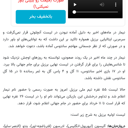
صورت (قیمت رو ببینی باور
نمیکنی!)
باتخفیف بخر
نیمار در ماه‌های اخیر به دلیل آماده نبودن در لیست آنچلوتی قرار نمی‌گرفت و
سرمربی ایتالیایی برزیل همواره تاکید بر این داشت که به توانایی‌های او باور دارد
و در صورتی که از نظر جسمانی مهاجم سانتوس آماده باشد، دعوت خواهد شد.
نیمار در چند ماه اخیر در یک روند صعودی، توانسته به روزهای اوجش نزدیک شود
تا شانس‌هایش را برای قرار گرفتن در لیست نهایی برزیل برای جام جهانی بالا ببرد.
او در ۱۷ بازی اخیر سانتوس، ۱۱ گل و ۴ پاس گل به ثمر رسانده تا در ۱۵ گل
سانتوس نقش داشته باشد.
حالا لیست ۵۵ نفره تیم ملی برزیل امروز به صورت رسمی با حضور نام نیمار
اعلام شد و تداوم درخشش این بازیکن می‌تواند نام او را در لیست ۲۶ نفره نهایی
که قرار است تا ۱۱ خرداد برای حضور در جام جهانی اعلام شود، قرار دهد.
لیست اولیه برزیل به شرح زیر است:
دروازه‌بان‌ها:
آلیسون (لیورپول-انگلیس)، ادرسون (فنرباغچه-تور)، بنتو (النصر-ساو)،