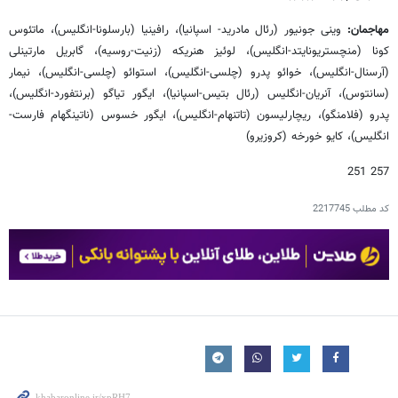
مهاجمان:
وینی جونیور (رئال مادرید- اسپانیا)، رافینیا (بارسلونا-انگلیس)، ماتئوس
کونا (منچستریونایتد-انگلیس)، لوئیز هنریکه (زنیت-روسیه)، گابریل مارتینلی
(آرسنال-انگلیس)، خوائو پدرو (چلسی-انگلیس)، استوائو (چلسی-انگلیس)، نیمار
(سانتوس)، آنریان-انگلیس (رئال بتیس-اسپانیا)، ایگور تیاگو (برنتفورد-انگلیس)،
پدرو (فلامنگو)، ریچارلیسون (تاتنهام-انگلیس)، ایگور خسوس (ناتینگهام فارست-
انگلیس)، کایو خورخه (کروزیرو)
257 251
کد مطلب
2217745