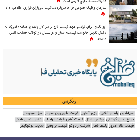
قدرت مسلط خلیج فارس است
سازمان وظیفه عمومی فراجا درباره معافیت سربازان فراری اطلاعیه داد
ابوالفتح: برای ترامپ مهم نیست تاج بر سر کار باشد یا عمامه/ آمریکا به
دنبال تغییر حکومت نیست/ عمان و عربستان در توقف حملات نقش
داشتند
وبگردی
خبرآنلاین
راه نو آنلاین
بازی آنلاین
قیمت تلویزیون سونی
مبل مینیمال
جراح بینی گوشتی
پرشین هتل
قیمت آهن فولاد ایرانیان
اعتبارسنجی بانکی
قیمت طلا امروز
بلیط قطار
شرکت رادوکو
قیمت پروفیل
سایت یوتوتایمز