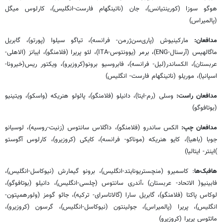
هوگو سوزا (کورینتیانس)، جان (ناتینگهام فارست-انگلیس)، کارلوس میگل
(پالمیراس)
مدافعان:
مارکینیوش (پاری‌سن‌ژرمن- فرانسه)، تیاگو سیلوا (پورتو)، گابریل
ماگالهیس (آرسنال-ENG)، برمر (یوونتوس-ITA)، لئو پریرا (فلامنگو)، ایبانز (الاهلی-
عربستان)، الکساندر(لیل- فرانسه)، فابروسیو برونو(کروزیرو)، ویکتور ریس(خیرونا-
اسپانیا)، موریلو (ناتینگهام فارست- انگلیس)
مدافعان راست:
وسلی (رم-ایتا)، دانیلو (فلامنگو)، پائولو هنریکه (واسکو)، ویتینیو
(بوتافوگو)
مدافعان چپ:
الکس ساندرو (فلامنگو)، داگلاس سانتوس (زنیت-روسیه)، لوسیانو
جوبا (باهیا)، کایو هنریکه (موناکو- فرانسه)، کایکی (کروزیرو)، کارلوس آگوستو
)اینتر- ایتالیا)
هافبک‌ها
: کاسمیرو (منچستریونایتد-انگلیس)، برونو گیمارش (نیوکاسل-انگلیس)،
فابینیو( الاتحاد- عربستان) ،آندری سانتوس (چلسی-انگلیس)، دانیلو (بوتافوگو)،
لوکاس پاکتا (فلامنگو)، گابریل سارا (گالاتاسرای- ترکیه)، جائو گومز (ولورهمپتون-
انگلیس)، پریرا (پالمیراس)، جولینتون (نیوکاسل-انگلیس)، گرسون (کروزیرو)،
ماتئوس پریرا (کروزیرو)