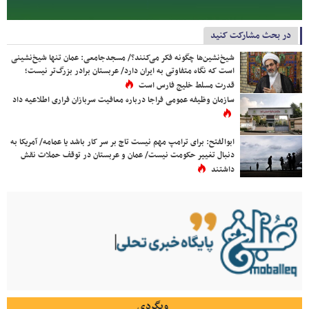
در بحث مشارکت کنید
شیخ‌نشین‌ها چگونه فکر می‌کنند؟/ مسجدجامعی: عمان تنها شیخ‌نشینی
است که نگاه متفاوتی به ایران دارد/ عربستان برادر بزرگ‌تر نیست؛
قدرت مسلط خلیج فارس است
سازمان وظیفه عمومی فراجا درباره معافیت سربازان فراری اطلاعیه داد
ابوالفتح: برای ترامپ مهم نیست تاج بر سر کار باشد یا عمامه/ آمریکا به
دنبال تغییر حکومت نیست/ عمان و عربستان در توقف حملات نقش
داشتند
وبگردی