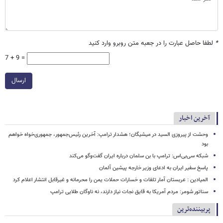
*
لطفا حاصل عبارت را در جعبه متن روبرو وارد کنید
7 + 9 =
ارسال
آخرین اخبار
وحشت از پیروزی السید در میشیگان؛ هشدار ترامپ: آخرین رئیس‌جمهور، جمهوری‌خواه خواهم
بود
شبکه سی‌بی‌اس: ترامپ با بن سلمان درباره ایران گفت‌وگو می‌کند
پاسخ سفیر ایران به ادعای وزیر خارجه پیشین آلمان
المیادین : عربستان آمار تلفات و خسارات حملات یمن را محرمانه و غیرقابل انتشار اعلام کرد
سناتور شومر: مردم آمریکا به قایق نجات نیاز دارند، نه ناوگان طلایی ترامپ
پربیننده‌ترین