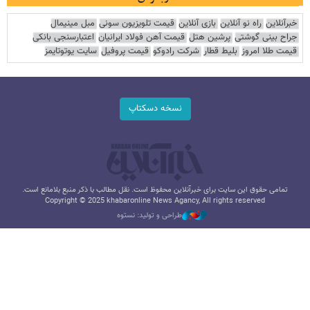
خبرآنلاین
راه نو آنلاین
بازی آنلاین
قیمت تلویزیون سونی
مبل مینیمال
جراح بینی گوشتی
پرشین هتل
قیمت آهن فولاد ایرانیان
اعتبارسنجی بانکی
قیمت طلا امروز
بلیط قطار
شرکت رادوکو
قیمت پروفیل
سایت یوتوتایمز
نسخه دسکتاپ
تمامی حقوق این سایت برای خبرآنلاین محفوظ است. نقل مطالب با ذکر منبع بلامانع است.
Copyright © 2025 khabaronline News Agancy, All rights reserved
طراحی و تولید: نستوه