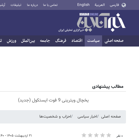
فارسی
العربية
English
تماس با ما
درباره ما
تبلیغات
آرشی
صفحه اصلی
سیاست
اقتصاد
فرهنگ
جامعه
بین‌الملل
ورزش
تا
مطالب پیشنهادی
یخچال ویترینی 9 فوت ایستکول (جدید)
صفحه اصلی
اخبار سیاسی
احزاب و شخصیت‌ها
۲۱ اردیبهشت ۱۴۰۵ - ۲۳:۴۰
۰ نفر