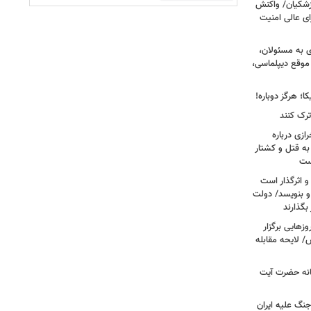
پزشکیان/ واکنش
ی عالی امنیت
ی به مسئولان،
موقع دیپلماسی،
؛ هرگز دوباره!
ترک کنند
ازی درباره
به قتل و کشتار
ست
و اثرگذار است
 و بنویسد/ دولت
 بگذارند
هایی برگزار
 لایحه مقابله
انه حضرت آیت
جنگ علیه ایران