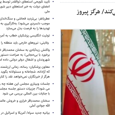
تایید تلویحی استعفای ذوالقدر توسط 
اعضای دولت به خبر استعفای دبیر شورا
‌کند/ هرگز پیروز
ملی
عطریانفر: بی‌تردید فحاشی و سنگ‌انداز
موجب دلسردی می‌شود/ به‌کارگیری به 
تهدیدها را به فرصت بدل می‌سازد
توئیت انگلیسی پزشکیان خطاب به آمریکا
ولایتی: نیروهای خارجی باید منطقه را 
واکنش زیدآبادی به سخنان محمدباقر خر
برخورد با بی‌حجابی/ به صراحت دستور 
شهروندان و اشغال دوایر دولتی داده ا
معاون پزشکیان: رسانه، زمانی ارزشمند 
که آزادانه، شجاعانه و مسئولانه بگوید
هرگز از خبرنگاران نمی‌خواهد نقد را کنار
جلسات وبیناری مجلس این هفته چه روز
می شود؟/ جزییات دستور جلسه مجلس/
با جنایات بین المللی بررسی می شود
سخنان محمدباقر خرازی و خروش عالم
الله جوادی آملی
بیانیه جدید سپاه/ آمریکا و اسرائیل در 