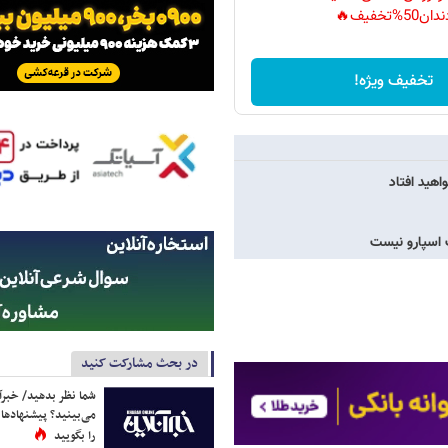
دان50%تخفیف🔥
تخفیف ویژه!
اهید افتاد
 اسپارو نیست
در بحث مشارکت کنید
شما نظر بدهید/ خبرآن
می‌بینید؟ پیشنهادها 
را بگویید