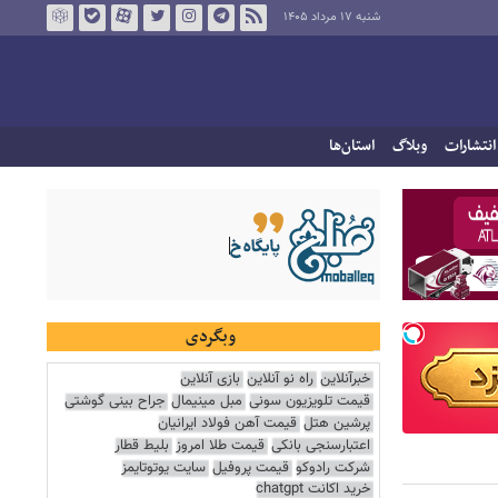
شنبه ۱۷ مرداد ۱۴۰۵
انتشارات
وبلاگ
استان‌ها
وبگردی
خبرآنلاین
راه نو آنلاین
بازی آنلاین
قیمت تلویزیون سونی
مبل مینیمال
جراح بینی گوشتی
پرشین هتل
قیمت آهن فولاد ایرانیان
اعتبارسنجی بانکی
قیمت طلا امروز
بلیط قطار
شرکت رادوکو
قیمت پروفیل
سایت یوتوتایمز
خرید اکانت chatgpt