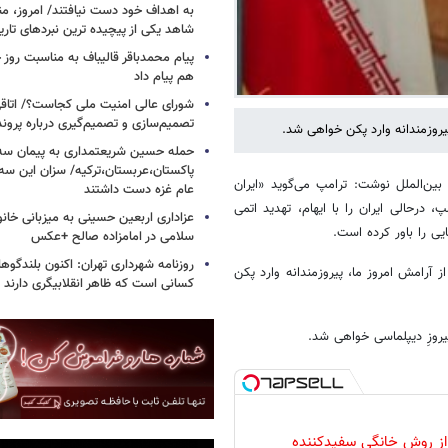
به اهداف خود دست نیافتند/ امروز، من
شاهد یکی از پیچیده ترین نبردهای تا
پیام محمدباقر قالیباف به مناسبت روز خ
هم پیام داد
شورای عالی امنیت ملی کجاست؟/ اتاقی
تصمیم‌سازی و تصمیم‌گیری درباره پرو
یروزمندانه وارد پکن خواهی شد.
حمله حسین شریعتمداری به پیمان سه 
پاکستان،عربستان،ترکیه/ سزان این سه
 بین‌الملل نوشت: ترامپ می‌گوید «ایران
عام غزه دست داشتند
درحالی ایران را با ایهام، تهدید اتمی
عزاداری اربعین حسینی به میزبانی خان
یی را باور کرده است.
سلامی در امامزاده صالح +عکس
روزنامه شهرداری تهران: اکنون بلندگ
ز آرامش امروز ما، پیروزمندانه وارد پکن
کسانی است که ظاهر انقلابیگری دارند
روزِ دیپلماسی خواهی شد.
 از روش خانگی سفیدکننده