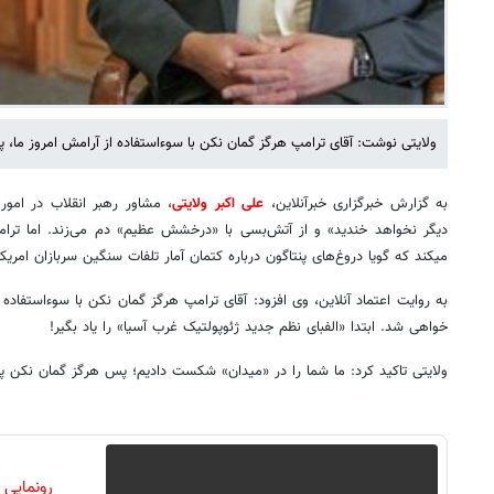
ولایتی نوشت: آقای ترامپ هرگز گمان نکن با سوءاستفاده از آرامش امروز ما، پ
به گزارش خبرگزاری خبرآنلاین،
علی اکبر ولایتی
، مشاور رهبر انقلاب در امور
دیگر نخواهد خندید» و از آتش‌بسی با «درخشش عظیم» دم می‌زند. اما ترامپ، 
میکند که گویا دروغ‌های پنتاگون درباره کتمان آمار تلفات سنگین سربازان امریکا
به روایت اعتماد آنلاین، وی افزود: آقای ترامپ هرگز گمان نکن با سوءاستفاده ا
خواهی شد. ابتدا «الفبای نظم جدید ژئوپولتیک غرب آسیا» را یاد بگیر!
ولایتی تاکید کرد: ما شما را در «میدان» شکست دادیم؛ پس هرگز گمان نکن پی
رونمایی