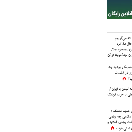
که می‌گوییم
حال مذاکره
ران معجزه بود/
ن بود آمریکا از آن
برنگار بودید چه
ور در نشست
د؟
لبنان با ایران /
ی با حزب نزدیک
 جدید منطقه /
اسلامی چه پیامی
لث ریاض، آنکارا و
 امنیتی غرب