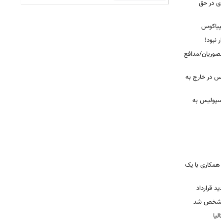
دی در حق
پیاکوس
 نبود!
نصوریان/مدافع
س در خارج به
رسپولیس به
همکاری با یک
ید قرارداد
 مشخص شد
یا