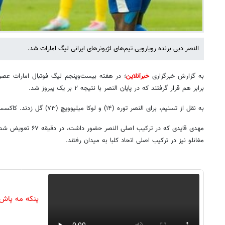
النصر دبی برنده رویارویی تیم‌های لژیونرهای ایرانی لیگ امارات شد.
به گزارش خبرگزاری
خبرآنلاین
؛ در هفته بیست‌وپنجم لیگ فوتبال امارات عصر د
برابر هم قرار گرفتند که در پایان النصر با نتیجه ۲ بر یک پیروز شد.
به نقل از تسنیم، برای النصر توره (۱۴) و لوکا میلیوویچ (۷۳) گل زدند. کاکسسو در دقیقه ۶۴ زننده گل اتحاد کلبا بود.
مهدی قایدی که در ترکیب ا
مغانلو نیز در ترکیب اصلی اتحاد کلبا به میدان رفتند.
پنکه مه پاش