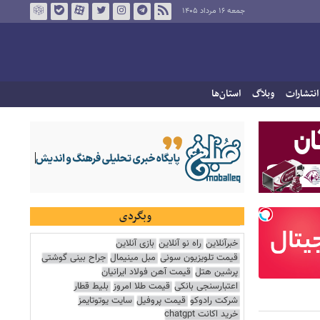
جمعه ۱۶ مرداد ۱۴۰۵
انتشارات
وبلاگ
استان‌ها
وبگردی
خبرآنلاین
راه نو آنلاین
بازی آنلاین
قیمت تلویزیون سونی
مبل مینیمال
جراح بینی گوشتی
پرشین هتل
قیمت آهن فولاد ایرانیان
اعتبارسنجی بانکی
قیمت طلا امروز
بلیط قطار
شرکت رادوکو
قیمت پروفیل
سایت یوتوتایمز
خرید اکانت chatgpt