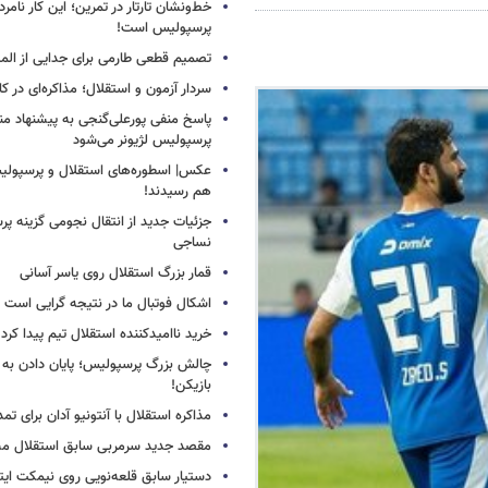
خط‌ونشان تارتار در تمرین؛ این کار نامر
پرسپولیس است!
تصمیم قطعی طارمی برای جدایی از الم
سردار آزمون و استقلال؛ مذاکره‌ای در کار
پاسخ منفی پورعلی‌گنجی به پیشنهاد م
پرسپولیس لژیونر می‌شود
عکس| اسطوره‌های استقلال و پرسپولی
هم رسیدند!
جزئیات جدید از انتقال نجومی گزینه پ
نساجی
قمار بزرگ استقلال روی یاسر آسانی
اشکال فوتبال ما در نتیجه گرایی است
خرید ناامیدکننده استقلال تیم پیدا کرد
چالش بزرگ پرسپولیس؛ پایان دادن به 
بازیکن!
مذاکره استقلال با آنتونیو آدان برای تمد
مقصد جدید سرمربی سابق استقلال
دستیار سابق قلعه‌نویی روی نیمکت ایتال