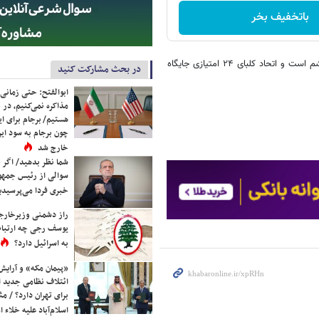
باتخفیف بخر
در جدول رده‌بندی ۱۴ تیمی لیگ فوتبال امارات تیم النصر دبی با ۳۷ امتیاز ششم است و اتحاد کلبای ۲۴ امتیازی جایگاه
در بحث مشارکت کنید
ابوالفتح: حتی زمانی 
مذاکره نمی‌کنیم، در 
هستیم/ برجام برای ای
چون برجام به سود ایرا
خارج شد
شما نظر بدهید/ اگر خ
سوالی از رئیس جمه
خبری فردا می‌پرسیدی
راز دشمنی وزیرخارجه 
یوسف رجی چه ارتباط
به اسرائیل دارد؟
«پیمان مکه» و آرایش
ائتلاف نظامی جدید 
برای تهران دارد؟ / مث
اسلام‌آباد علیه خلاء